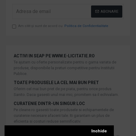
ABONARE
Am citit şi sunt de acord cu
Politica de Confidentialitate
ACTIVI IN SEAP PE WWW.E-LICITATIE.RO
Te ajutam cu oferte personalizate pentru o gama variata de
produse, disponibile la preturi competitive pentru Institutii
Publice.
TOATE PRODUSELE LA CEL MAI BUN PRET
Oferim cel mai bun pret de pe piata, pentru orice produs
Sanito. Daca gasesti unul mai mic, promitem sa il echivalam.
CURATENIE DINTR-UN SINGUR LOC
Pe cleane.ro gasesti toate produsele si echipamentele de
curatenie necesare afacerii tale. Iti garantam un plus de
eficienta si costuri reduse semnificativ.
RETUR IN 30 DE ZILE
Inchide