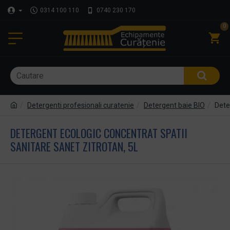
0314 100 110
0740 230 170
0
Detergenti profesionali curatenie
Detergent baie BIO
Dete
DETERGENT ECOLOGIC CONCENTRAT SPATII
SANITARE SANET ZITROTAN, 5L