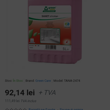
Stoc:
În Stoc
Brand:
Green Care
Model:
TANA-2474
92,14 lei
+ TVA
111,49 lei
TVA inclus
Bazată pe 0 note.
-
Spune-ţi opinia