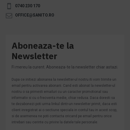
0740 230 170
OFFICE@SANITO.RO
Aboneaza-te la
Newsletter
Fi mereu la curent. Aboneaza-te la newsletter chiar astazi.
Dupa ce initiezi abonarea la newsletter-ul nostru iti vom trimite un
email pentru activarea abonarii. Cand esti abonat la newsletter-ul
nostru o sa primesti emailuri cu un caracter promotional sau
informativ si cu o frecventa medie, chiar redusa. Daca doresti sa
te dezabonezi poti urma linkul dintr-un newsletter primit, daca esti
client inregistrat ai o sectiune speciala in contul tau in acest scop,
si de asemenea ne poti contacta oricand pe email pentru orice
intrebari sau cerinte cu privire la datele tale personale.