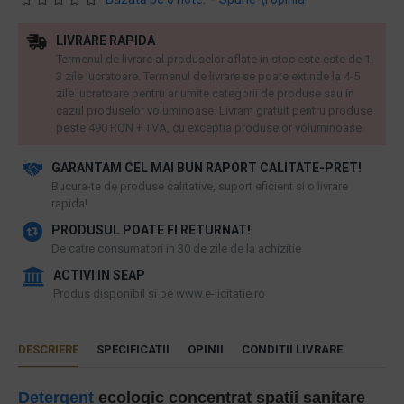
LIVRARE RAPIDA
Termenul de livrare al produselor aflate in stoc este este de 1-
3 zile lucratoare. Termenul de livrare se poate extinde la 4-5
zile lucratoare pentru anumite categorii de produse sau in
cazul produselor voluminoase. Livram gratuit pentru produse
peste 490 RON + TVA, cu exceptia produselor voluminoase.
GARANTAM CEL MAI BUN RAPORT CALITATE-PRET!
​Bucura-te de produse calitative, suport eficient si o livrare
rapida!
PRODUSUL POATE FI RETURNAT!
De catre consumatori in 30 de zile de la achizitie
ACTIVI IN SEAP
Produs disponibil si pe www.e-licitatie.ro
DESCRIERE
SPECIFICATII
OPINII
CONDITII LIVRARE
Detergent
ecologic concentrat spatii sanitare