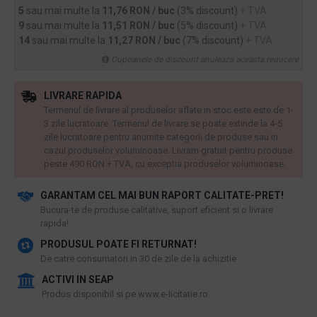
5
sau mai multe la
11,76 RON / buc
(3% discount)
+ TVA
9
sau mai multe la
11,51 RON / buc
(5% discount)
+ TVA
14
sau mai multe la
11,27 RON / buc
(7% discount)
+ TVA
Cupoanele de discount anuleaza aceasta reducere
LIVRARE RAPIDA
Termenul de livrare al produselor aflate in stoc este este de 1-
3 zile lucratoare. Termenul de livrare se poate extinde la 4-5
zile lucratoare pentru anumite categorii de produse sau in
cazul produselor voluminoase. Livram gratuit pentru produse
peste 490 RON + TVA, cu exceptia produselor voluminoase.
GARANTAM CEL MAI BUN RAPORT CALITATE-PRET!
​Bucura-te de produse calitative, suport eficient si o livrare
rapida!
PRODUSUL POATE FI RETURNAT!
De catre consumatori in 30 de zile de la achizitie
ACTIVI IN SEAP
Produs disponibil si pe www.e-licitatie.ro