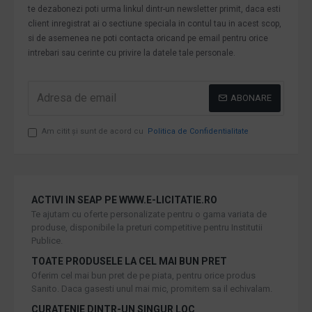
te dezabonezi poti urma linkul dintr-un newsletter primit, daca esti
client inregistrat ai o sectiune speciala in contul tau in acest scop,
si de asemenea ne poti contacta oricand pe email pentru orice
intrebari sau cerinte cu privire la datele tale personale.
ABONARE
Am citit şi sunt de acord cu
Politica de Confidentialitate
ACTIVI IN SEAP PE WWW.E-LICITATIE.RO
Te ajutam cu oferte personalizate pentru o gama variata de
produse, disponibile la preturi competitive pentru Institutii
Publice.
TOATE PRODUSELE LA CEL MAI BUN PRET
Oferim cel mai bun pret de pe piata, pentru orice produs
Sanito. Daca gasesti unul mai mic, promitem sa il echivalam.
CURATENIE DINTR-UN SINGUR LOC