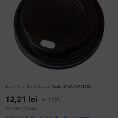
Stoc:
În Stoc
Brand:
Horeca
Model:
SANALVAPC8OZC
12,21 lei
+ TVA
14,77 lei
TVA inclus
Bazată pe 0 note.
-
Spune-ţi opinia