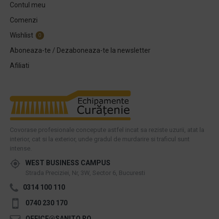
Contul meu
Comenzi
Wishlist
0
Aboneaza-te / Dezaboneaza-te la newsletter
Afiliati
Covorase profesionale concepute astfel incat sa reziste uzurii, atat la
interior, cat si la exterior, unde gradul de murdarire si traficul sunt
intense.
WEST BUSINESS CAMPUS
Strada Preciziei, Nr, 3W, Sector 6, Bucuresti
0314 100 110
0740 230 170
OFFICE@SANITO.RO