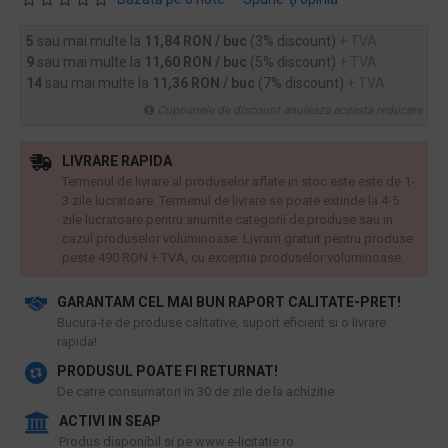
5
sau mai multe la
11,84 RON / buc
(3% discount)
+ TVA
9
sau mai multe la
11,60 RON / buc
(5% discount)
+ TVA
14
sau mai multe la
11,36 RON / buc
(7% discount)
+ TVA
Cupoanele de discount anuleaza aceasta reducere
LIVRARE RAPIDA
Termenul de livrare al produselor aflate in stoc este este de 1-
3 zile lucratoare. Termenul de livrare se poate extinde la 4-5
zile lucratoare pentru anumite categorii de produse sau in
cazul produselor voluminoase. Livram gratuit pentru produse
peste 490 RON + TVA, cu exceptia produselor voluminoase.
GARANTAM CEL MAI BUN RAPORT CALITATE-PRET!
​Bucura-te de produse calitative, suport eficient si o livrare
rapida!
PRODUSUL POATE FI RETURNAT!
De catre consumatori in 30 de zile de la achizitie
ACTIVI IN SEAP
Produs disponibil si pe www.e-licitatie.ro