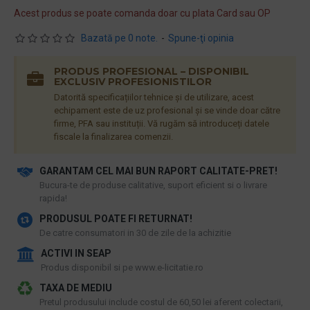
Acest produs se poate comanda doar cu plata Card sau OP
Bazată pe 0 note.
-
Spune-ţi opinia
PRODUS PROFESIONAL – DISPONIBIL
EXCLUSIV PROFESIONISTILOR
Datorită specificațiilor tehnice și de utilizare, acest
echipament este de uz profesional și se vinde doar către
firme, PFA sau instituții. Vă rugăm să introduceți datele
fiscale la finalizarea comenzii.
GARANTAM CEL MAI BUN RAPORT CALITATE-PRET!
​Bucura-te de produse calitative, suport eficient si o livrare
rapida!
PRODUSUL POATE FI RETURNAT!
De catre consumatori in 30 de zile de la achizitie
ACTIVI IN SEAP
Produs disponibil si pe www.e-licitatie.ro
TAXA DE MEDIU
Pretul produsului include costul de 60,50 lei aferent colectarii,