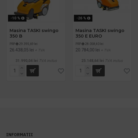
-10 %
-26 %
Masina TASKI swingo
Masina TASKI swingo
350 B
350 E EURO
PRP
29.395,69 lei
PRP
28.058,40 lei
26.438,05 lei
20.784,00 lei
+ TVA
+ TVA
31.990,04 lei
TVA inclus
25.148,64 lei
TVA inclus
INFORMATII