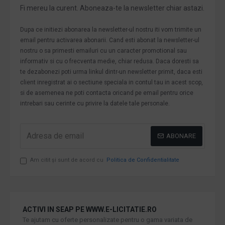
Fi mereu la curent. Aboneaza-te la newsletter chiar astazi.
Dupa ce initiezi abonarea la newsletter-ul nostru iti vom trimite un
email pentru activarea abonarii. Cand esti abonat la newsletter-ul
nostru o sa primesti emailuri cu un caracter promotional sau
informativ si cu o frecventa medie, chiar redusa. Daca doresti sa
te dezabonezi poti urma linkul dintr-un newsletter primit, daca esti
client inregistrat ai o sectiune speciala in contul tau in acest scop,
si de asemenea ne poti contacta oricand pe email pentru orice
intrebari sau cerinte cu privire la datele tale personale.
ABONARE
Am citit şi sunt de acord cu
Politica de Confidentialitate
ACTIVI IN SEAP PE WWW.E-LICITATIE.RO
Te ajutam cu oferte personalizate pentru o gama variata de