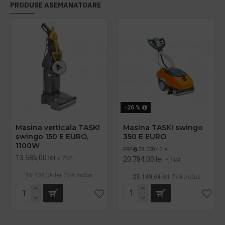
PRODUSE ASEMANATOARE
-26 %
Masina verticala TASKI
Masina TASKI swingo
swingo 150 E EURO,
350 E EURO
1100W
PRP
28.058,40 lei
13.586,00 lei
+ TVA
20.784,00 lei
+ TVA
16.439,06 lei
TVA inclus
25.148,64 lei
TVA inclus