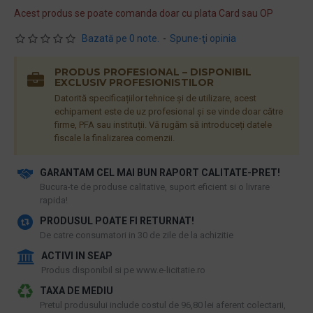
Acest produs se poate comanda doar cu plata Card sau OP
Bazată pe 0 note.
-
Spune-ţi opinia
PRODUS PROFESIONAL – DISPONIBIL
EXCLUSIV PROFESIONISTILOR
Datorită specificațiilor tehnice și de utilizare, acest
echipament este de uz profesional și se vinde doar către
firme, PFA sau instituții. Vă rugăm să introduceți datele
fiscale la finalizarea comenzii.
GARANTAM CEL MAI BUN RAPORT CALITATE-PRET!
​Bucura-te de produse calitative, suport eficient si o livrare
rapida!
PRODUSUL POATE FI RETURNAT!
De catre consumatori in 30 de zile de la achizitie
ACTIVI IN SEAP
Produs disponibil si pe www.e-licitatie.ro
TAXA DE MEDIU
Pretul produsului include costul de 96,80 lei aferent colectarii,