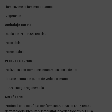
-fara enzime si fara microplastice.
-vegetarian.
Ambalaje curate
-sticla din PET 100% reciclat.
-reciclabila.
-reincarcabila.
Productie curata
-realizat in eco-compania noastra din Frisia de Est.
-locatie neutra din punct de vedere climatic.
-100% energie regenerabila.
Certificare:
Produsul este certificat conform instructiunilor NCP, testat
dermatologic, precum si inregistrat la Vegan Society si PETA.