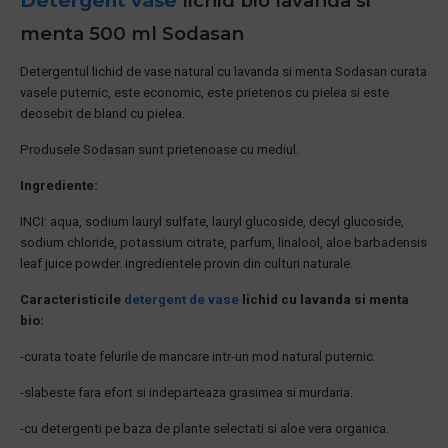
Detergent vase
lichid bio lavanda si
menta 500 ml Sodasan
Detergentul lichid de vase natural cu lavanda si menta Sodasan curata
vasele puternic, este economic, este prietenos cu pielea si este
deosebit de bland cu pielea.
Produsele Sodasan sunt prietenoase cu mediul.
Ingrediente:
INCI: aqua, sodium lauryl sulfate, lauryl glucoside, decyl glucoside,
sodium chloride, potassium citrate, parfum, linalool, aloe barbadensis
leaf juice powder. ingredientele provin din culturi naturale.
Caracteristicile
detergent de vase
lichid cu lavanda si menta
bio:
-curata toate felurile de mancare intr-un mod natural puternic.
-slabeste fara efort si indeparteaza grasimea si murdaria.
-cu detergenti pe baza de plante selectati si aloe vera organica.