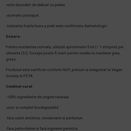
-este deosebit de delicat cu pielea.
-aromatic proaspat.
-toleranta foarte buna a pielii este confirmata dermatologic.
Dozare:
Pentru murdarirea normala, utilizati aproximativ 5 ml (= 1 stropire) per
chiuveta (5 l). Dozajul poate fi marit pentru vasele cu murdarie grea,
grasa.
Produsul este certificat conform NCP, precum si inregistrat la Vegan
Society si PETA.
Continut curat
-100% ingrediente de origine naturala.
-usor si complet biodegradabil.
-fara culori sintetice, conservanti si parfumuri.
-fara petrochimie si fara inginerie genetica.