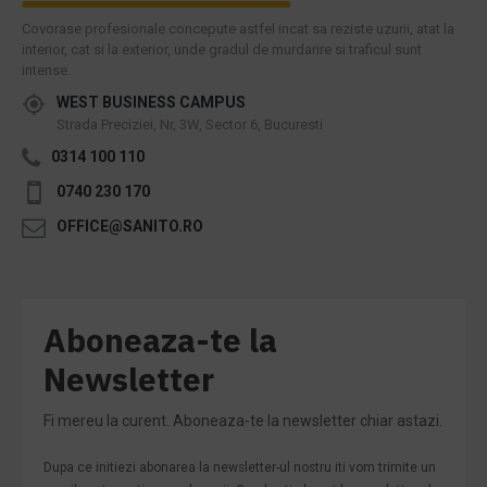
Covorase profesionale concepute astfel incat sa reziste uzurii, atat la
interior, cat si la exterior, unde gradul de murdarire si traficul sunt
intense.
WEST BUSINESS CAMPUS
Strada Preciziei, Nr, 3W, Sector 6, Bucuresti
0314 100 110
0740 230 170
OFFICE@SANITO.RO
Aboneaza-te la
Newsletter
Fi mereu la curent. Aboneaza-te la newsletter chiar astazi.
Dupa ce initiezi abonarea la newsletter-ul nostru iti vom trimite un