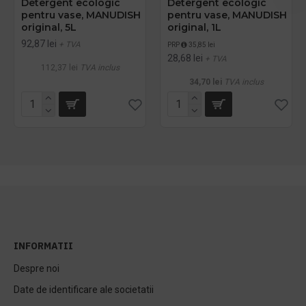
Detergent ecologic
Detergent ecologic
pentru vase, MANUDISH
pentru vase, MANUDISH
original, 5L
original, 1L
92,87 lei
+ TVA
PRP
35,85 lei
28,68 lei
+ TVA
112,37 lei
TVA inclus
34,70 lei
TVA inclus
INFORMATII
Despre noi
Date de identificare ale societatii