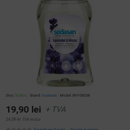
Stoc:
În Stoc
Brand:
Sodasan
Model:
BH106338
19,90 lei
+ TVA
24,08 lei
TVA inclus
Bazată pe 0 note.
-
Spune-ţi opinia