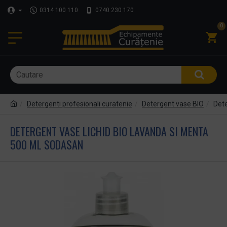
0314 100 110
0740 230 170
0
Detergenti profesionali curatenie
Detergent vase BIO
Dete
DETERGENT VASE LICHID BIO LAVANDA SI MENTA
500 ML SODASAN