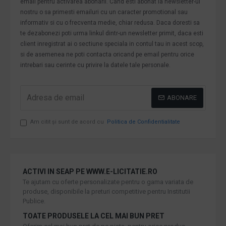
email pentru activarea abonarii. Cand esti abonat la newsletter-ul
nostru o sa primesti emailuri cu un caracter promotional sau
informativ si cu o frecventa medie, chiar redusa. Daca doresti sa
te dezabonezi poti urma linkul dintr-un newsletter primit, daca esti
client inregistrat ai o sectiune speciala in contul tau in acest scop,
si de asemenea ne poti contacta oricand pe email pentru orice
intrebari sau cerinte cu privire la datele tale personale.
ABONARE
Am citit şi sunt de acord cu
Politica de Confidentialitate
ACTIVI IN SEAP PE WWW.E-LICITATIE.RO
Te ajutam cu oferte personalizate pentru o gama variata de
produse, disponibile la preturi competitive pentru Institutii
Publice.
TOATE PRODUSELE LA CEL MAI BUN PRET