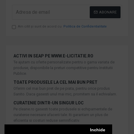
ABONARE
Am citit şi sunt de acord cu
Politica de Confidentialitate
ACTIVI IN SEAP PE WWW.E-LICITATIE.RO
Te ajutam cu oferte personalizate pentru o gama variata de
produse, disponibile la preturi competitive pentru Institutii
Publice.
TOATE PRODUSELE LA CEL MAI BUN PRET
Oferim cel mai bun pret de pe piata, pentru orice produs
Sanito. Daca gasesti unul mai mic, promitem sa il echivalam.
CURATENIE DINTR-UN SINGUR LOC
Pe cleane.ro gasesti toate produsele si echipamentele de
curatenie necesare afacerii tale. Iti garantam un plus de
eficienta si costuri reduse semnificativ.
RETUR IN 30 DE ZILE
Inchide