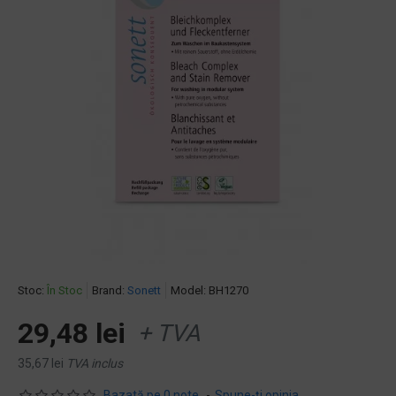
Stoc:
În Stoc
Brand:
Sonett
Model:
BH1270
29,48 lei
+ TVA
35,67 lei
TVA inclus
Bazată pe 0 note.
-
Spune-ţi opinia