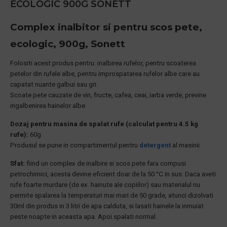
ECOLOGIC 900G SONETT
Complex inalbitor si pentru scos pete,
ecologic, 900g, Sonett
Folositi acest produs pentru: inalbirea rufelor, pentru scoaterea
petelor din rufele albe, pentru improspatarea rufelor albe care au
capatat nuante galbui sau gri.
Scoate pete cauzate de vin, fructe, cafea, ceai, iarba verde, previne
ingalbenirea hainelor albe.
Dozaj pentru masina de spalat rufe (calculat pentru 4.5 kg
rufe):
60g
Produsul se pune in compartimentul pentru
detergent
al masinii.
Sfat:
fiind un complex de inalbire si scos pete fara compusi
petrochimici, acesta devine eficient doar de la 50 °C in sus. Daca aveti
rufe foarte murdare (de ex. hainute ale copiilor) sau materialul nu
permite spalarea la temperaturi mai mari de 50 grade, atunci dizolvati
30ml din produs in 3 litri de apa calduta, si lasati hainele la inmuiat
peste noapte in aceasta apa. Apoi spalati normal.