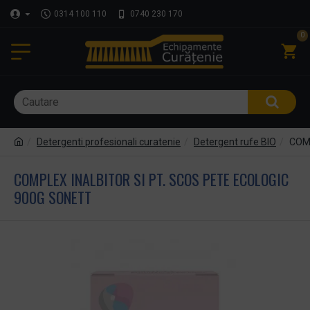
0314 100 110
0740 230 170
0
Detergenti profesionali curatenie
Detergent rufe BIO
COMP
COMPLEX INALBITOR SI PT. SCOS PETE ECOLOGIC
900G SONETT