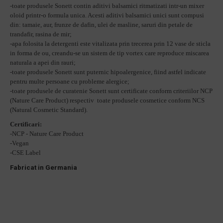
-toate produsele Sonett contin aditivi balsamici ritmatizati intr-un mixer
oloid printr-o formula unica. Acesti aditivi balsamici unici sunt compusi
din: tamaie, aur, frunze de dafin, ulei de masline, saruri din petale de
trandafir, rasina de mir;
-apa folosita la detergenti este vitalizata prin trecerea prin 12 vase de sticla
in forma de ou, creandu-se un sistem de tip vortex care reproduce miscarea
naturala a apei din rauri;
-toate produsele Sonett sunt puternic hipoalergenice, fiind astfel indicate
pentru multe persoane cu probleme alergice;
-toate produsele de curatenie Sonett sunt certificate conform criteriilor NCP
(Nature Care Product) respectiv toate produsele cosmetice conform NCS
(Natural Cosmetic Standard).
Certificari:
-NCP - Nature Care Product
-Vegan
-CSE Label
Fabricat in Germania