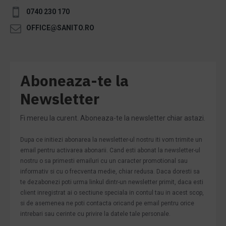
0740 230 170
OFFICE@SANITO.RO
Aboneaza-te la
Newsletter
Fi mereu la curent. Aboneaza-te la newsletter chiar astazi.
Dupa ce initiezi abonarea la newsletter-ul nostru iti vom trimite un
email pentru activarea abonarii. Cand esti abonat la newsletter-ul
nostru o sa primesti emailuri cu un caracter promotional sau
informativ si cu o frecventa medie, chiar redusa. Daca doresti sa
te dezabonezi poti urma linkul dintr-un newsletter primit, daca esti
client inregistrat ai o sectiune speciala in contul tau in acest scop,
si de asemenea ne poti contacta oricand pe email pentru orice
intrebari sau cerinte cu privire la datele tale personale.