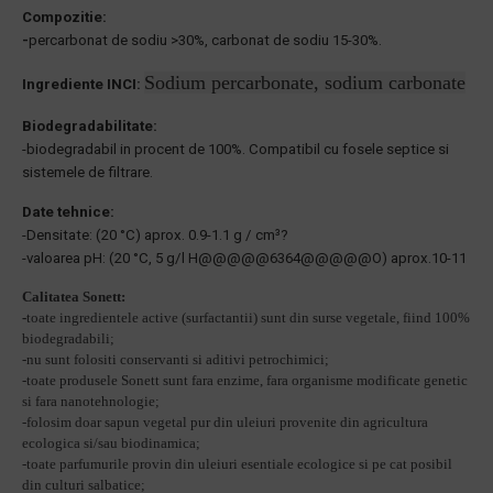
Compozitie:
-
percarbonat de sodiu >30%, carbonat de sodiu 15-30%.
Sodium percarbonate, sodium carbonate
Ingrediente INCI:
Biodegradabilitate:
-biodegradabil in procent de 100%. Compatibil cu fosele septice si
sistemele de filtrare.
Date tehnice:
-Densitate: (20 °C) aprox. 0.9-1.1 g / cm³?
-valoarea pH: (20 °C, 5 g/l H@@@@@6364@@@@@O) aprox.10-11
Calitatea Sonett:
-
toate ingredientele active (surfactantii) sunt din surse vegetale, fiind 100%
biodegradabili;
-nu sunt folositi conservanti si aditivi petrochimici;
-toate produsele Sonett sunt fara enzime, fara organisme modificate genetic
si fara nanotehnologie;
-folosim doar sapun vegetal pur din uleiuri provenite din agricultura
ecologica si/sau biodinamica;
-toate parfumurile provin din uleiuri esentiale ecologice si pe cat posibil
din culturi salbatice;