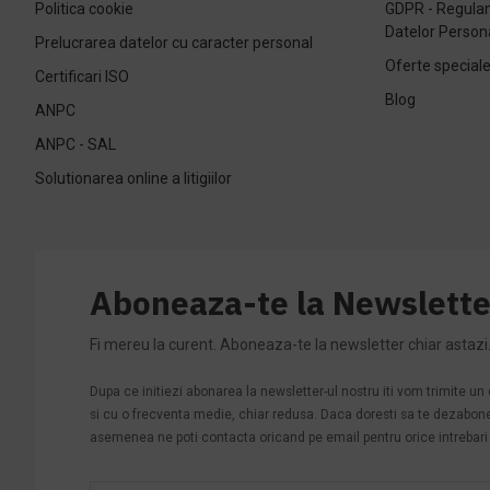
Politica cookie
GDPR - Regulam
Datelor Person
Prelucrarea datelor cu caracter personal
Oferte special
Certificari ISO
Blog
ANPC
ANPC - SAL
Solutionarea online a litigiilor
Aboneaza-te la Newslette
Fi mereu la curent. Aboneaza-te la newsletter chiar astazi
Dupa ce initiezi abonarea la newsletter-ul nostru iti vom trimite u
si cu o frecventa medie, chiar redusa. Daca doresti sa te dezabonezi 
asemenea ne poti contacta oricand pe email pentru orice intrebari s