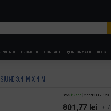
SPRE NOI
PROMOTII
CONTACT
INFORMATII
BLOG
IUNE 3.41M X 4 M
Stoc:
În Stoc
Model:
PCF26920
801,77 lei
+ T