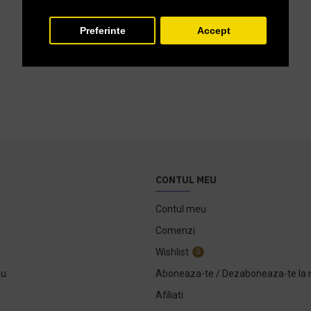
Preferinte
Accept
CONTUL MEU
Contul meu
Comenzi
Wishlist
0
ou
Aboneaza-te / Dezaboneaza-te la 
Afiliati