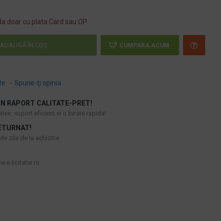
a doar cu plata Card sau OP
ADAUGĂ ÎN COŞ
CUMPARA ACUM
te.
-
Spune-ţi opinia
N RAPORT CALITATE-PRET!
ive, suport eficient si o livrare rapida!
ETURNAT!
e zile de la achizitie
.e-licitatie.ro