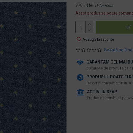
970,14 lei
TVA inclus
Acest produs se poate comand
Adaugă la favorite
Bazată pe 0 no
GARANTAM CEL MAI BU
​Bucura-te de produse calitat
PRODUSUL POATE FI R
De catre consumatori in 30 d
ACTIVI IN SEAP
Produs disponibil si pe www