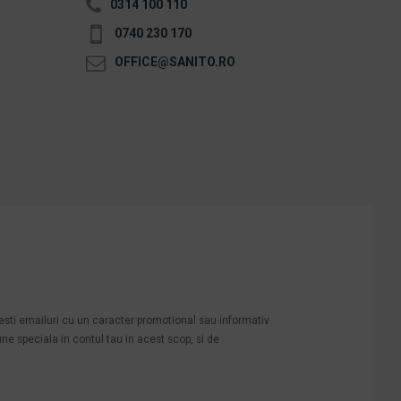
0314 100 110
0740 230 170
OFFICE@SANITO.RO
mesti emailuri cu un caracter promotional sau informativ
une speciala in contul tau in acest scop, si de