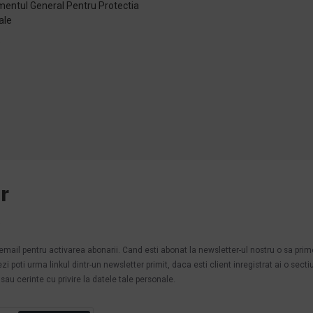
entul General Pentru Protectia
ale
e
r
.
n email pentru activarea abonarii. Cand esti abonat la newsletter-ul nostru o sa pri
poti urma linkul dintr-un newsletter primit, daca esti client inregistrat ai o secti
au cerinte cu privire la datele tale personale.