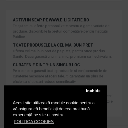
ACTIVI IN SEAP PE WWW.E-LICITATIE.RO
Te ajutam cu oferte personalizate pentru o gama variata de
produse, disponibile la preturi competitive pentru Institutii
Publice.
TOATE PRODUSELE LA CEL MAI BUN PRET
Oferim cel mai bun pret de pe piata, pentru orice produs
Sanito. Daca gasesti unul mai mic, promitem sa il echivalam.
CURATENIE DINTR-UN SINGUR LOC
Pe cleane.ro gasesti toate produsele si echipamentele de
curatenie necesare afacerii tale. Iti garantam un plus de
eficienta si costuri reduse semnificativ.
RETUR IN 30 DE ZILE
Inchide
Iti oferim produse de cea mai inalta calitate, dar daca doresti
inlocuirea sau returnarea lor, noi asiguram returul in 30 de zile
Acest site utilizează module cookie pentru a
de la achizitie catre consumatori.
vă asigura că beneficiați de cea mai bună
experiență pe site-ul nostru
POLITICA COOKIES