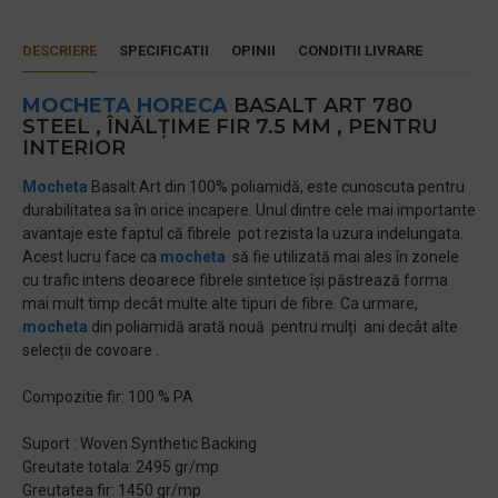
DESCRIERE
SPECIFICATII
OPINII
CONDITII LIVRARE
MOCHETA HORECA
BASALT ART 780
STEEL , ÎNĂLȚIME FIR 7.5 MM , PENTRU
INTERIOR
Mocheta
Basalt Art din 100% poliamidă, este cunoscuta pentru
durabilitatea sa în orice incapere. Unul dintre cele mai importante
avantaje este faptul că fibrele pot rezista la uzura indelungata.
Acest lucru face ca
mocheta
să fie utilizată mai ales în zonele
cu trafic intens deoarece fibrele sintetice își păstrează forma
mai mult timp decât multe alte tipuri de fibre. Ca urmare,
mocheta
din poliamidă arată nouă pentru mulți ani decât alte
selecții de covoare .
Compozitie fir: 100 % PA
Suport : Woven Synthetic Backing
Greutate totala: 2495 gr/mp
Greutatea fir: 1450 gr/mp