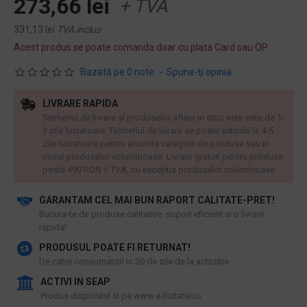
273,66 lei
+ TVA
331,13 lei
TVA inclus
Acest produs se poate comanda doar cu plata Card sau OP
Bazată pe 0 note.
-
Spune-ţi opinia
LIVRARE RAPIDA
Termenul de livrare al produselor aflate in stoc este este de 1-
3 zile lucratoare. Termenul de livrare se poate extinde la 4-5
zile lucratoare pentru anumite categorii de produse sau in
cazul produselor voluminoase. Livram gratuit pentru produse
peste 490 RON + TVA, cu exceptia produselor voluminoase.
GARANTAM CEL MAI BUN RAPORT CALITATE-PRET!
​Bucura-te de produse calitative, suport eficient si o livrare
rapida!
PRODUSUL POATE FI RETURNAT!
De catre consumatori in 30 de zile de la achizitie
ACTIVI IN SEAP
Produs disponibil si pe www.e-licitatie.ro