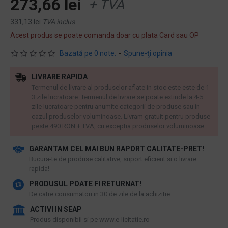
273,66 lei
+ TVA
331,13 lei
TVA inclus
Acest produs se poate comanda doar cu plata Card sau OP
Bazată pe 0 note.
-
Spune-ţi opinia
LIVRARE RAPIDA
Termenul de livrare al produselor aflate in stoc este este de 1-
3 zile lucratoare. Termenul de livrare se poate extinde la 4-5
zile lucratoare pentru anumite categorii de produse sau in
cazul produselor voluminoase. Livram gratuit pentru produse
peste 490 RON + TVA, cu exceptia produselor voluminoase.
GARANTAM CEL MAI BUN RAPORT CALITATE-PRET!
​Bucura-te de produse calitative, suport eficient si o livrare
rapida!
PRODUSUL POATE FI RETURNAT!
De catre consumatori in 30 de zile de la achizitie
ACTIVI IN SEAP
Produs disponibil si pe www.e-licitatie.ro