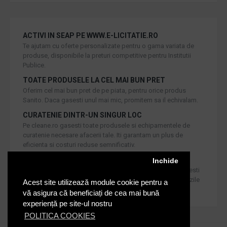
ACTIVI IN SEAP PE WWW.E-LICITATIE.RO
Te ajutam cu oferte personalizate pentru o gama variata de
produse, disponibile la preturi competitive pentru Institutii
Publice.
TOATE PRODUSELE LA CEL MAI BUN PRET
Oferim cel mai bun pret de pe piata, pentru orice produs
Sanito. Daca gasesti unul mai mic, promitem sa il echivalam.
CURATENIE DINTR-UN SINGUR LOC
Pe cleane.ro gasesti toate produsele si echipamentele de
curatenie necesare afacerii tale. Iti garantam un plus de
eficienta si costuri reduse semnificativ.
RETUR IN 30 DE ZILE
Inchide
Iti oferim produse de cea mai inalta calitate, dar daca doresti
inlocuirea sau returnarea lor, noi asiguram returul in 30 de zile
Acest site utilizează module cookie pentru a
de la achizitie catre consumatori.
vă asigura că beneficiați de cea mai bună
experiență pe site-ul nostru
POLITICA COOKIES