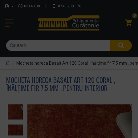
0314 100 110
0740 230 170
0
Mocheta horeca Basalt Art 120 Coral , înălțime fir 7.5 mm , pent
MOCHETA HORECA BASALT ART 120 CORAL ,
ÎNĂLȚIME FIR 7.5 MM , PENTRU INTERIOR