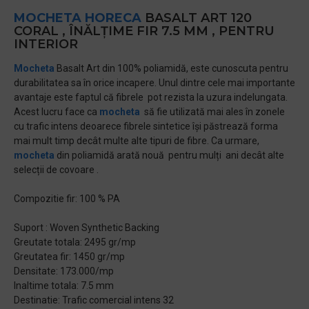
MOCHETA HORECA
BASALT ART 120
CORAL , ÎNĂLȚIME FIR 7.5 MM , PENTRU
INTERIOR
Mocheta
Basalt Art din 100% poliamidă, este cunoscuta pentru
durabilitatea sa în orice incapere. Unul dintre cele mai importante
avantaje este faptul că fibrele pot rezista la uzura indelungata.
Acest lucru face ca
mocheta
să fie utilizată mai ales în zonele
cu trafic intens deoarece fibrele sintetice își păstrează forma
mai mult timp decât multe alte tipuri de fibre. Ca urmare,
mocheta
din poliamidă arată nouă pentru mulți ani decât alte
selecții de covoare .
Compozitie fir: 100 % PA
Suport : Woven Synthetic Backing
Greutate totala: 2495 gr/mp
Greutatea fir: 1450 gr/mp
Densitate: 173.000/mp
Inaltime totala: 7.5 mm
Destinatie: Trafic comercial intens 32