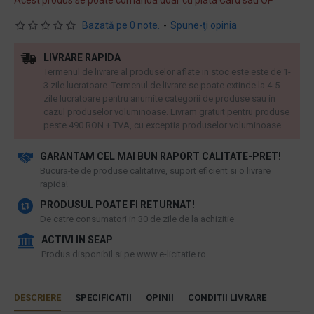
Acest produs se poate comanda doar cu plata Card sau OP
Bazată pe 0 note.
-
Spune-ţi opinia
LIVRARE RAPIDA
Termenul de livrare al produselor aflate in stoc este este de 1-
3 zile lucratoare. Termenul de livrare se poate extinde la 4-5
zile lucratoare pentru anumite categorii de produse sau in
cazul produselor voluminoase. Livram gratuit pentru produse
peste 490 RON + TVA, cu exceptia produselor voluminoase.
GARANTAM CEL MAI BUN RAPORT CALITATE-PRET!
​Bucura-te de produse calitative, suport eficient si o livrare
rapida!
PRODUSUL POATE FI RETURNAT!
De catre consumatori in 30 de zile de la achizitie
ACTIVI IN SEAP
Produs disponibil si pe www.e-licitatie.ro
DESCRIERE
SPECIFICATII
OPINII
CONDITII LIVRARE