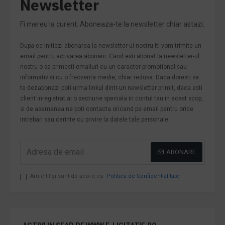
Newsletter
Fi mereu la curent. Aboneaza-te la newsletter chiar astazi.
Dupa ce initiezi abonarea la newsletter-ul nostru iti vom trimite un
email pentru activarea abonarii. Cand esti abonat la newsletter-ul
nostru o sa primesti emailuri cu un caracter promotional sau
informativ si cu o frecventa medie, chiar redusa. Daca doresti sa
te dezabonezi poti urma linkul dintr-un newsletter primit, daca esti
client inregistrat ai o sectiune speciala in contul tau in acest scop,
si de asemenea ne poti contacta oricand pe email pentru orice
intrebari sau cerinte cu privire la datele tale personale.
ABONARE
Am citit şi sunt de acord cu
Politica de Confidentialitate