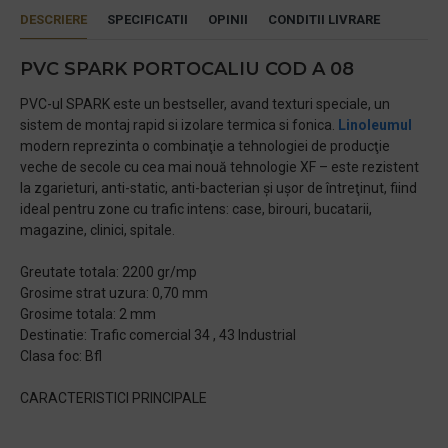
DESCRIERE
SPECIFICATII
OPINII
CONDITII LIVRARE
PVC SPARK PORTOCALIU COD A 08
PVC-ul SPARK este un bestseller, avand texturi speciale, un
sistem de montaj rapid si izolare termica si fonica.
Linoleumul
modern reprezinta o combinaţie a tehnologiei de producţie
veche de secole cu cea mai nouă tehnologie XF – este rezistent
la zgarieturi, anti-static, anti-bacterian şi uşor de întreţinut, fiind
ideal pentru zone cu trafic intens: case, birouri, bucatarii,
magazine, clinici, spitale.
Greutate totala: 2200 gr/mp
Grosime strat uzura: 0,70 mm
Grosime totala: 2 mm
Destinatie: Trafic comercial 34 , 43 Industrial
Clasa foc: Bfl
CARACTERISTICI PRINCIPALE