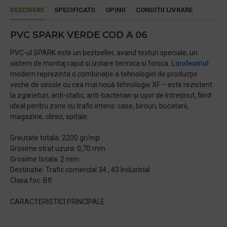
DESCRIERE
SPECIFICATII
OPINII
CONDITII LIVRARE
PVC SPARK VERDE COD A 06
PVC-ul SPARK este un bestseller, avand texturi speciale, un
sistem de montaj rapid si izolare termica si fonica.
Linoleumul
modern reprezinta o combinaţie a tehnologiei de producţie
veche de secole cu cea mai nouă tehnologie XF – este rezistent
la zgarieturi, anti-static, anti-bacterian şi uşor de întreţinut, fiind
ideal pentru zone cu trafic intens: case, birouri, bucatarii,
magazine, clinici, spitale.
Greutate totala: 2200 gr/mp
Grosime strat uzura: 0,70 mm
Grosime totala: 2 mm
Destinatie: Trafic comercial 34 , 43 Industrial
Clasa foc: Bfl
CARACTERISTICI PRINCIPALE