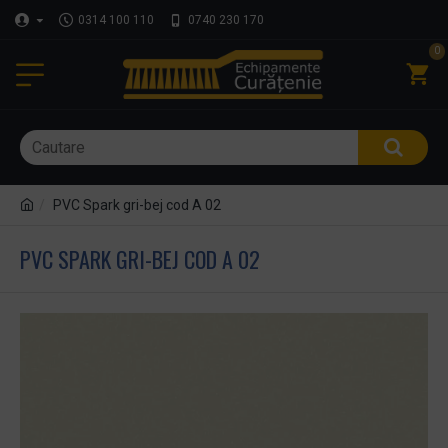
0314 100 110
0740 230 170
0
PVC Spark gri-bej cod A 02
PVC SPARK GRI-BEJ COD A 02