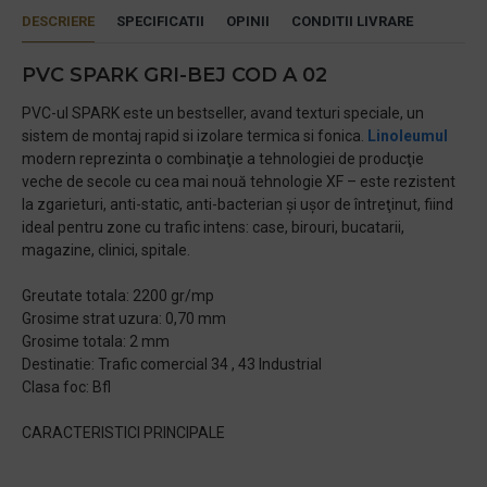
DESCRIERE
SPECIFICATII
OPINII
CONDITII LIVRARE
PVC SPARK GRI-BEJ COD A 02
PVC-ul SPARK este un bestseller, avand texturi speciale, un
sistem de montaj rapid si izolare termica si fonica.
Linoleumul
modern reprezinta o combinaţie a tehnologiei de producţie
veche de secole cu cea mai nouă tehnologie XF – este rezistent
la zgarieturi, anti-static, anti-bacterian şi uşor de întreţinut, fiind
ideal pentru zone cu trafic intens: case, birouri, bucatarii,
magazine, clinici, spitale.
Greutate totala: 2200 gr/mp
Grosime strat uzura: 0,70 mm
Grosime totala: 2 mm
Destinatie: Trafic comercial 34 , 43 Industrial
Clasa foc: Bfl
CARACTERISTICI PRINCIPALE