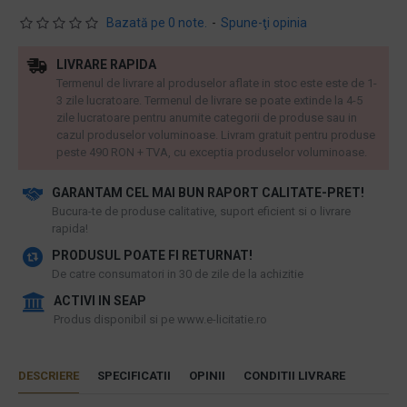
Bazată pe 0 note.
-
Spune-ţi opinia
LIVRARE RAPIDA
Termenul de livrare al produselor aflate in stoc este este de 1-
3 zile lucratoare. Termenul de livrare se poate extinde la 4-5
zile lucratoare pentru anumite categorii de produse sau in
cazul produselor voluminoase. Livram gratuit pentru produse
peste 490 RON + TVA, cu exceptia produselor voluminoase.
GARANTAM CEL MAI BUN RAPORT CALITATE-PRET!
​Bucura-te de produse calitative, suport eficient si o livrare
rapida!
PRODUSUL POATE FI RETURNAT!
De catre consumatori in 30 de zile de la achizitie
ACTIVI IN SEAP
Produs disponibil si pe www.e-licitatie.ro
DESCRIERE
SPECIFICATII
OPINII
CONDITII LIVRARE