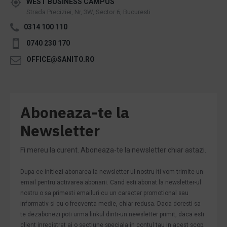
WEST BUSINESS CAMPUS
Strada Preciziei, Nr, 3W, Sector 6, Bucuresti
0314 100 110
0740 230 170
OFFICE@SANITO.RO
Aboneaza-te la
Newsletter
Fi mereu la curent. Aboneaza-te la newsletter chiar astazi.
Dupa ce initiezi abonarea la newsletter-ul nostru iti vom trimite un
email pentru activarea abonarii. Cand esti abonat la newsletter-ul
nostru o sa primesti emailuri cu un caracter promotional sau
informativ si cu o frecventa medie, chiar redusa. Daca doresti sa
te dezabonezi poti urma linkul dintr-un newsletter primit, daca esti
client inregistrat ai o sectiune speciala in contul tau in acest scop,