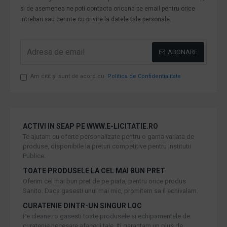
si de asemenea ne poti contacta oricand pe email pentru orice
intrebari sau cerinte cu privire la datele tale personale.
ABONARE
Am citit şi sunt de acord cu
Politica de Confidentialitate
ACTIVI IN SEAP PE WWW.E-LICITATIE.RO
Te ajutam cu oferte personalizate pentru o gama variata de
produse, disponibile la preturi competitive pentru Institutii
Publice.
TOATE PRODUSELE LA CEL MAI BUN PRET
Oferim cel mai bun pret de pe piata, pentru orice produs
Sanito. Daca gasesti unul mai mic, promitem sa il echivalam.
CURATENIE DINTR-UN SINGUR LOC
Pe cleane.ro gasesti toate produsele si echipamentele de
curatenie necesare afacerii tale. Iti garantam un plus de