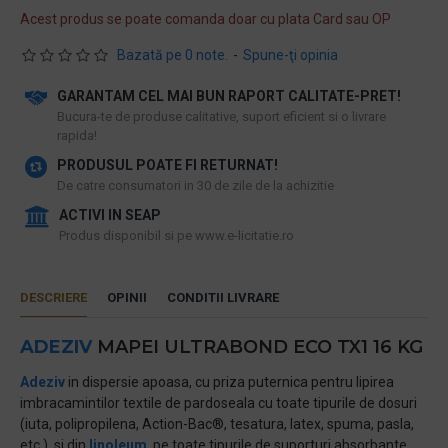
Acest produs se poate comanda doar cu plata Card sau OP
Bazată pe 0 note.
-
Spune-ţi opinia
GARANTAM CEL MAI BUN RAPORT CALITATE-PRET!
​Bucura-te de produse calitative, suport eficient si o livrare
rapida!
PRODUSUL POATE FI RETURNAT!
De catre consumatori in 30 de zile de la achizitie
ACTIVI IN SEAP
Produs disponibil si pe www.e-licitatie.ro
DESCRIERE
OPINII
CONDITII LIVRARE
ADEZIV
MAPEI ULTRABOND ECO TX1 16 KG
Adeziv
in dispersie apoasa, cu priza puternica pentru lipirea
imbracamintilor textile de pardoseala cu toate tipurile de dosuri
(iuta, polipropilena, Action-Bac®, tesatura, latex, spuma, pasla,
etc.) si din
linoleum
, pe toate tipurile de suporturi absorbante.