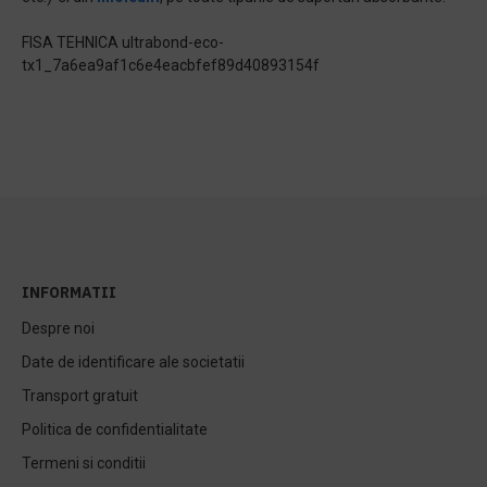
FISA TEHNICA ultrabond-eco-
tx1_7a6ea9af1c6e4eacbfef89d40893154f
INFORMATII
Despre noi
Date de identificare ale societatii
Transport gratuit
Politica de confidentialitate
Termeni si conditii