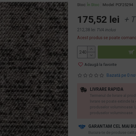
Stoc:
În Stoc
Model:
PCF25294
175,52 lei
+ T
212,38 lei
TVA inclus
Acest produs se poate comand
Adaugă la favorite
Bazată pe 0 no
LIVRARE RAPIDA
Termenul de livrare al prod
livrare se poate extinde la
produselor voluminoase. L
produselor voluminoase.
GARANTAM CEL MAI BU
​Bucura-te de produse calitat