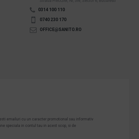
Strada Preciziei, Nr, 3W, Sector 6, Bucuresti
0314 100 110
0740 230 170
OFFICE@SANITO.RO
mesti emailuri cu un caracter promotional sau informativ
une speciala in contul tau in acest scop, si de