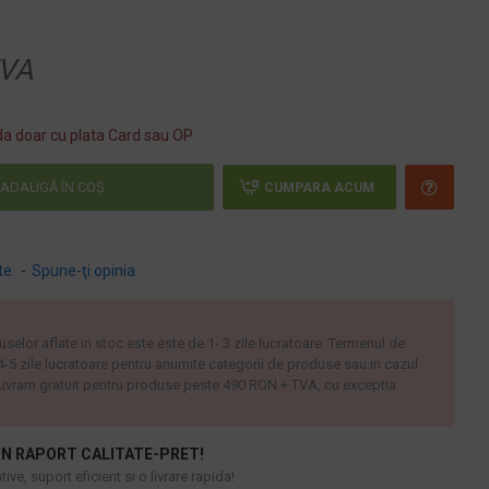
VA
a doar cu plata Card sau OP
ADAUGĂ ÎN COŞ
CUMPARA ACUM
te.
-
Spune-ţi opinia
uselor aflate in stoc este este de 1- 3 zile lucratoare. Termenul de
 4-5 zile lucratoare pentru anumite categorii de produse sau in cazul
ivram gratuit pentru produse peste 490 RON + TVA, cu exceptia
N RAPORT CALITATE-PRET!
ive, suport eficient si o livrare rapida!