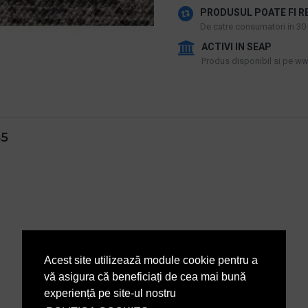
PRODUSUL POATE FI R
De catre consumatori in 30 d
ACTIVI IN SEAP
Produs disponibil si pe www
5
Acest site utilizează module cookie pentru a
vă asigura că beneficiați de cea mai bună
experiență pe site-ul nostru