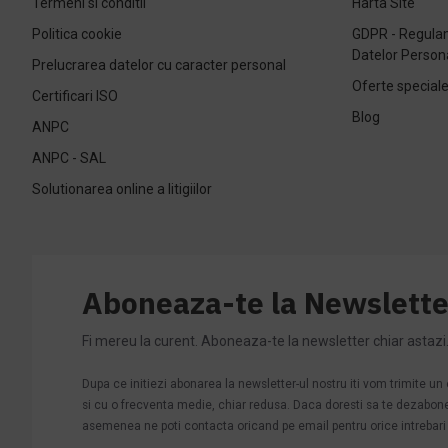
Termeni si conditii
Harta Site
Politica cookie
GDPR - Regulam
Datelor Person
Prelucrarea datelor cu caracter personal
Oferte special
Certificari ISO
Blog
ANPC
ANPC - SAL
Solutionarea online a litigiilor
Aboneaza-te la Newslette
Fi mereu la curent. Aboneaza-te la newsletter chiar astazi
Dupa ce initiezi abonarea la newsletter-ul nostru iti vom trimite u
si cu o frecventa medie, chiar redusa. Daca doresti sa te dezabonezi 
asemenea ne poti contacta oricand pe email pentru orice intrebari s