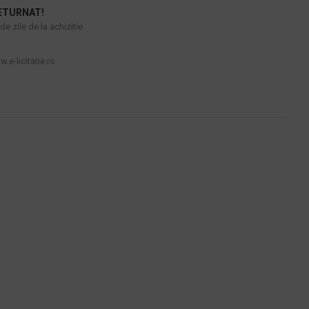
ETURNAT!
e zile de la achizitie
.e-licitatie.ro