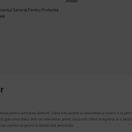
Afiliati
entul General Pentru Protectia
ale
e
r
.
n email pentru activarea abonarii. Cand esti abonat la newsletter-ul nostru o sa pri
poti urma linkul dintr-un newsletter primit, daca esti client inregistrat ai o secti
au cerinte cu privire la datele tale personale.