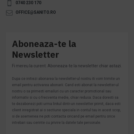
0740 230 170
OFFICE@SANITO.RO
Aboneaza-te la
Newsletter
Fi mereu la curent. Aboneaza-te la newsletter chiar astazi.
Dupa ce initiezi abonarea la newsletter-ul nostru iti vom trimite un
email pentru activarea abonarii. Cand esti abonat la newsletter-ul
nostru o sa primesti emailuri cu un caracter promotional sau
informativ si cu o frecventa medie, chiar redusa. Daca doresti sa
te dezabonezi poti urma linkul dintr-un newsletter primit, daca esti
client inregistrat ai o sectiune speciala in contul tau in acest scop,
si de asemenea ne poti contacta oricand pe email pentru orice
intrebari sau cerinte cu privire la datele tale personale.