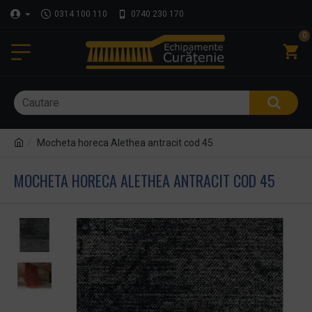
0314 100 110
0740 230 170
0
Mocheta horeca Alethea antracit cod 45
MOCHETA HORECA ALETHEA ANTRACIT COD 45