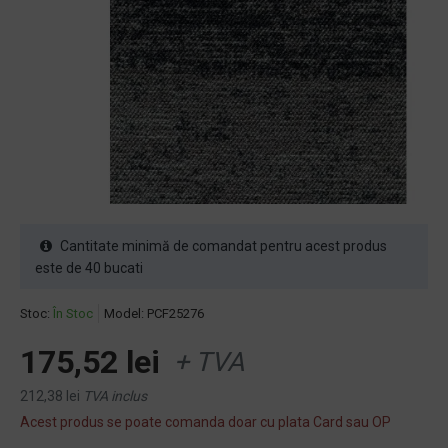
Cantitate minimă de comandat pentru acest produs
este de 40 bucati
Stoc:
În Stoc
Model:
PCF25276
175,52 lei
+ TVA
212,38 lei
TVA inclus
Acest produs se poate comanda doar cu plata Card sau OP