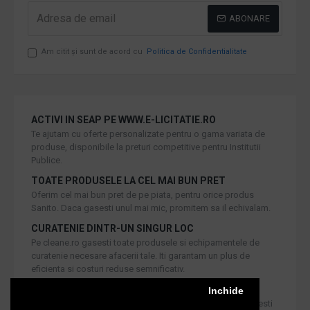
ABONARE
Am citit şi sunt de acord cu
Politica de Confidentialitate
ACTIVI IN SEAP PE WWW.E-LICITATIE.RO
Te ajutam cu oferte personalizate pentru o gama variata de
produse, disponibile la preturi competitive pentru Institutii
Publice.
TOATE PRODUSELE LA CEL MAI BUN PRET
Oferim cel mai bun pret de pe piata, pentru orice produs
Sanito. Daca gasesti unul mai mic, promitem sa il echivalam.
CURATENIE DINTR-UN SINGUR LOC
Pe cleane.ro gasesti toate produsele si echipamentele de
curatenie necesare afacerii tale. Iti garantam un plus de
eficienta si costuri reduse semnificativ.
RETUR IN 30 DE ZILE
Inchide
Iti oferim produse de cea mai inalta calitate, dar daca doresti