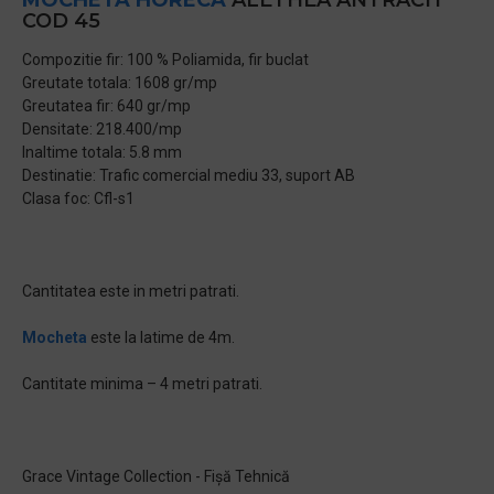
MOCHETA HORECA
ALETHEA ANTRACIT
COD 45
Compozitie fir: 100 % Poliamida, fir buclat
Greutate totala: 1608 gr/mp
Greutatea fir: 640 gr/mp
Densitate: 218.400/mp
Inaltime totala: 5.8 mm
Destinatie: Trafic comercial mediu 33, suport AB
Clasa foc: Cfl-s1
Cantitatea este in metri patrati.
Mocheta
este la latime de 4m.
Cantitate minima – 4 metri patrati.
Grace Vintage Collection - Fișă Tehnică