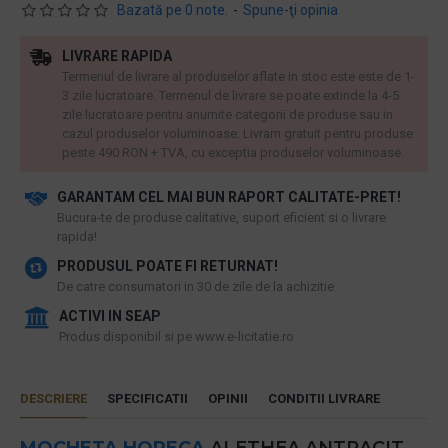
Bazată pe 0 note.
-
Spune-ţi opinia
LIVRARE RAPIDA
Termenul de livrare al produselor aflate in stoc este este de 1-
3 zile lucratoare. Termenul de livrare se poate extinde la 4-5
zile lucratoare pentru anumite categorii de produse sau in
cazul produselor voluminoase. Livram gratuit pentru produse
peste 490 RON + TVA, cu exceptia produselor voluminoase.
GARANTAM CEL MAI BUN RAPORT CALITATE-PRET!
​Bucura-te de produse calitative, suport eficient si o livrare
rapida!
PRODUSUL POATE FI RETURNAT!
De catre consumatori in 30 de zile de la achizitie
ACTIVI IN SEAP
Produs disponibil si pe www.e-licitatie.ro
DESCRIERE
SPECIFICATII
OPINII
CONDITII LIVRARE