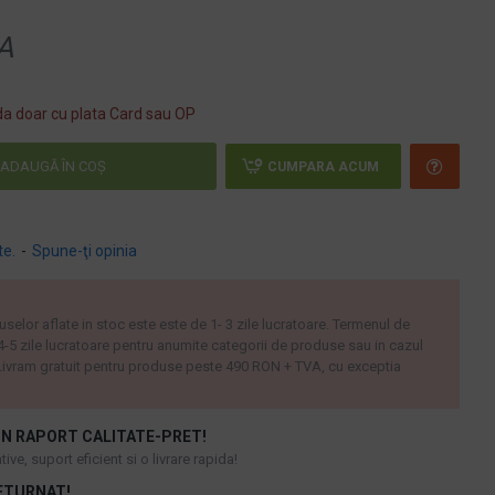
A
a doar cu plata Card sau OP
ADAUGĂ ÎN COŞ
CUMPARA ACUM
te.
-
Spune-ţi opinia
uselor aflate in stoc este este de 1- 3 zile lucratoare. Termenul de
 4-5 zile lucratoare pentru anumite categorii de produse sau in cazul
ivram gratuit pentru produse peste 490 RON + TVA, cu exceptia
N RAPORT CALITATE-PRET!
ive, suport eficient si o livrare rapida!
ETURNAT!