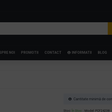
SPRE NOI
PROMOTII
CONTACT
INFORMATII
BLOG
Cantitate minimă de com
Stoc:
În Stoc
Model:
PCF24238