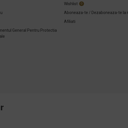
Wishlist
0
ou
Aboneaza-te / Dezaboneaza-te la 
Afiliati
entul General Pentru Protectia
ale
e
r
.