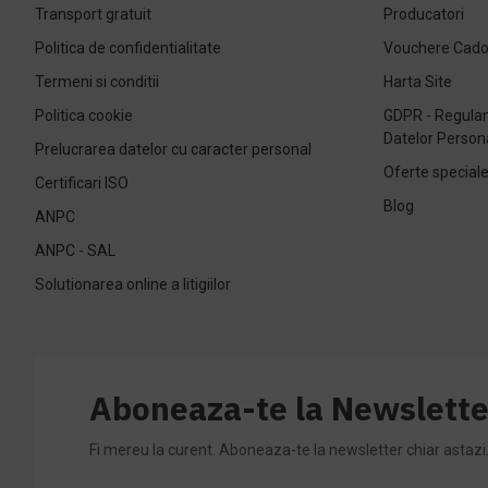
Transport gratuit
Producatori
Politica de confidentialitate
Vouchere Cad
Termeni si conditii
Harta Site
Politica cookie
GDPR - Regulam
Datelor Person
Prelucrarea datelor cu caracter personal
Oferte special
Certificari ISO
Blog
ANPC
ANPC - SAL
Solutionarea online a litigiilor
Aboneaza-te la Newslette
Fi mereu la curent. Aboneaza-te la newsletter chiar astazi