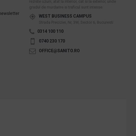
reziste uzurii, atat la interior, cat si la exterior, unde
gradul de murdarire si traficul sunt intense.
newsletter
WEST BUSINESS CAMPUS
Strada Preciziei, Nr, 3W, Sector 6, Bucuresti
0314 100 110
0740 230 170
OFFICE@SANITO.RO