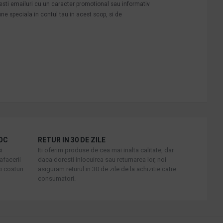
mesti emailuri cu un caracter promotional sau informativ
une speciala in contul tau in acest scop, si de
OC
RETUR IN 30 DE ZILE
i
Iti oferim produse de cea mai inalta calitate, dar
afacerii
daca doresti inlocuirea sau returnarea lor, noi
i costuri
asiguram returul in 30 de zile de la achizitie catre
consumatori.