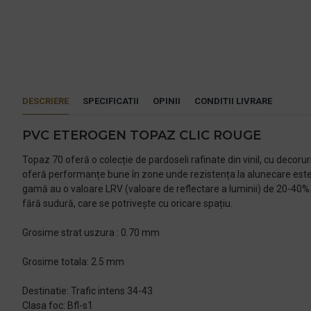
DESCRIERE
SPECIFICATII
OPINII
CONDITII LIVRARE
PVC ETEROGEN TOPAZ CLIC ROUGE
Topaz 70 oferă o colecție de pardoseli rafinate din vinil, cu decoru
oferă performanțe bune în zone unde rezistența la alunecare este 
gamă au o valoare LRV (valoare de reflectare a luminii) de 20-40%. 
fără sudură, care se potrivește cu oricare spațiu.
Grosime strat uszura : 0.70 mm
Grosime totala: 2.5 mm
Destinatie: Trafic intens 34-43
Clasa foc: Bfl-s1