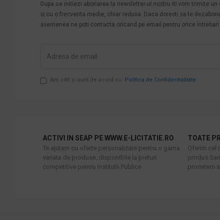
Dupa ce initiezi abonarea la newsletter-ul nostru iti vom trimite u
si cu o frecventa medie, chiar redusa. Daca doresti sa te dezabonezi 
asemenea ne poti contacta oricand pe email pentru orice intrebari s
Am citit şi sunt de acord cu
Politica de Confidentialitate
ACTIVI IN SEAP PE WWW.E-LICITATIE.RO
TOATE PR
Te ajutam cu oferte personalizate pentru o gama
Oferim cel 
variata de produse, disponibile la preturi
produs Sani
competitive pentru Institutii Publice.
promitem sa