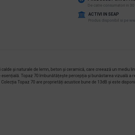
De catre consumatori in 30 d
ACTIVI IN SEAP
Produs disponibil si pe www
ri calde și naturale de lemn, beton și ceramică, care creează un mediu lin
esențială. Topaz 70 îmbunătățește percepția și bunăstarea vizuală a rez
Colecția Topaz 70 are proprietăți acustice bune de 13dB și este disponibi