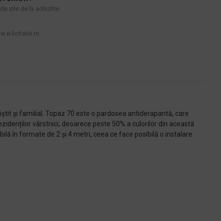
e zile de la achizitie
.e-licitatie.ro
iștit și familial. Topaz 70 este o pardosea antiderapantă, care
idenților vârstnici, deoarece peste 50% a culorilor din această
lă în formate de 2 și 4 metri, ceea ce face posibilă o instalare