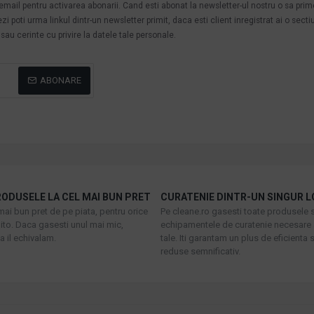
n email pentru activarea abonarii. Cand esti abonat la newsletter-ul nostru o sa pri
poti urma linkul dintr-un newsletter primit, daca esti client inregistrat ai o secti
au cerinte cu privire la datele tale personale.
ABONARE
ODUSELE LA CEL MAI BUN PRET
CURATENIE DINTR-UN SINGUR L
mai bun pret de pe piata, pentru orice
Pe cleane.ro gasesti toate produsele s
to. Daca gasesti unul mai mic,
echipamentele de curatenie necesare 
 il echivalam.
tale. Iti garantam un plus de eficienta s
reduse semnificativ.