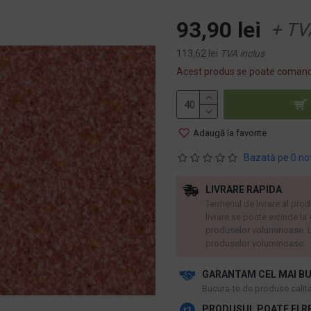
93,90 lei
+ TV
113,62 lei
TVA inclus
Acest produs se poate comand
Adaugă la favorite
Bazată pe 0 no
LIVRARE RAPIDA
Termenul de livrare al prod
livrare se poate extinde la
produselor voluminoase. L
produselor voluminoase.
GARANTAM CEL MAI BU
​Bucura-te de produse calitat
PRODUSUL POATE FI R