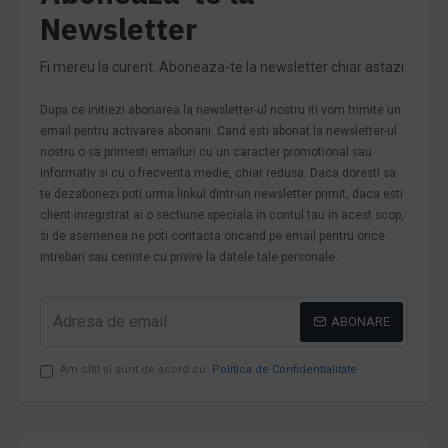
Newsletter
Fi mereu la curent. Aboneaza-te la newsletter chiar astazi.
Dupa ce initiezi abonarea la newsletter-ul nostru iti vom trimite un
email pentru activarea abonarii. Cand esti abonat la newsletter-ul
nostru o sa primesti emailuri cu un caracter promotional sau
informativ si cu o frecventa medie, chiar redusa. Daca doresti sa
te dezabonezi poti urma linkul dintr-un newsletter primit, daca esti
client inregistrat ai o sectiune speciala in contul tau in acest scop,
si de asemenea ne poti contacta oricand pe email pentru orice
intrebari sau cerinte cu privire la datele tale personale.
ABONARE
Am citit şi sunt de acord cu
Politica de Confidentialitate