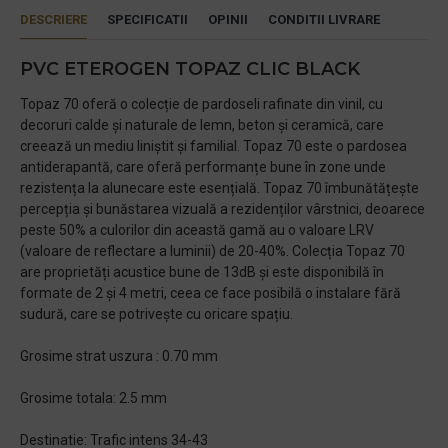
DESCRIERE
SPECIFICATII
OPINII
CONDITII LIVRARE
PVC ETEROGEN TOPAZ CLIC BLACK
Topaz 70 oferă o colecție de pardoseli rafinate din vinil, cu
decoruri calde și naturale de lemn, beton și ceramică, care
creează un mediu liniștit și familial. Topaz 70 este o pardosea
antiderapantă, care oferă performanțe bune în zone unde
rezistența la alunecare este esențială. Topaz 70 îmbunătățește
percepția și bunăstarea vizuală a rezidenților vârstnici, deoarece
peste 50% a culorilor din această gamă au o valoare LRV
(valoare de reflectare a luminii) de 20-40%. Colecția Topaz 70
are proprietăți acustice bune de 13dB și este disponibilă în
formate de 2 și 4 metri, ceea ce face posibilă o instalare fără
sudură, care se potrivește cu oricare spațiu.
Grosime strat uszura : 0.70 mm
Grosime totala: 2.5 mm
Destinatie: Trafic intens 34-43