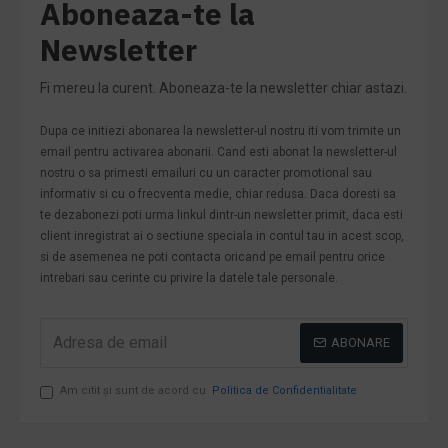
Aboneaza-te la
Newsletter
Fi mereu la curent. Aboneaza-te la newsletter chiar astazi.
Dupa ce initiezi abonarea la newsletter-ul nostru iti vom trimite un
email pentru activarea abonarii. Cand esti abonat la newsletter-ul
nostru o sa primesti emailuri cu un caracter promotional sau
informativ si cu o frecventa medie, chiar redusa. Daca doresti sa
te dezabonezi poti urma linkul dintr-un newsletter primit, daca esti
client inregistrat ai o sectiune speciala in contul tau in acest scop,
si de asemenea ne poti contacta oricand pe email pentru orice
intrebari sau cerinte cu privire la datele tale personale.
ABONARE
Am citit şi sunt de acord cu
Politica de Confidentialitate