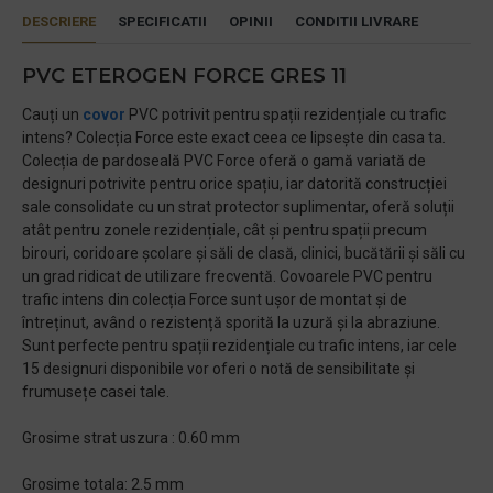
DESCRIERE
SPECIFICATII
OPINII
CONDITII LIVRARE
PVC ETEROGEN FORCE GRES 11
Cauți un
covor
PVC potrivit pentru spații rezidențiale cu trafic
intens? Colecția Force este exact ceea ce lipsește din casa ta.
Colecția de pardoseală PVC Force oferă o gamă variată de
designuri potrivite pentru orice spațiu, iar datorită construcției
sale consolidate cu un strat protector suplimentar, oferă soluții
atât pentru zonele rezidențiale, cât și pentru spații precum
birouri, coridoare școlare și săli de clasă, clinici, bucătării și săli cu
un grad ridicat de utilizare frecventă. Covoarele PVC pentru
trafic intens din colecția Force sunt ușor de montat și de
întreținut, având o rezistență sporită la uzură și la abraziune.
Sunt perfecte pentru spații rezidențiale cu trafic intens, iar cele
15 designuri disponibile vor oferi o notă de sensibilitate și
frumusețe casei tale.
Grosime strat uszura : 0.60 mm
Grosime totala: 2.5 mm