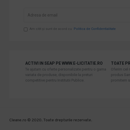
Am citit şi sunt de acord cu
Politica de Confidentialitate
ACTIVI IN SEAP PE WWW.E-LICITATIE.RO
TOATE PR
Te ajutam cu oferte personalizate pentru o gama
Oferim cel 
variata de produse, disponibile la preturi
produs Sani
competitive pentru Institutii Publice.
promitem sa
Cleane.ro © 2020. Toate drepturile rezervate.