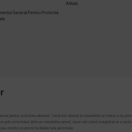
Afiliati
entul General Pentru Protectia
ale
e
r
.
n email pentru activarea abonarii. Cand esti abonat la newsletter-ul nostru o sa pri
poti urma linkul dintr-un newsletter primit, daca esti client inregistrat ai o secti
au cerinte cu privire la datele tale personale.