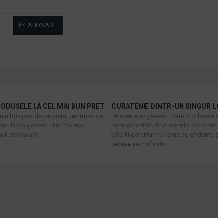
ABONARE
ODUSELE LA CEL MAI BUN PRET
CURATENIE DINTR-UN SINGUR L
mai bun pret de pe piata, pentru orice
Pe cleane.ro gasesti toate produsele s
to. Daca gasesti unul mai mic,
echipamentele de curatenie necesare 
 il echivalam.
tale. Iti garantam un plus de eficienta s
reduse semnificativ.