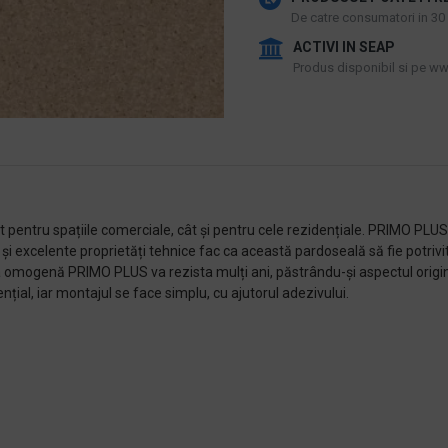
De catre consumatori in 30 d
ACTIVI IN SEAP
Produs disponibil si pe www
t pentru spațiile comerciale, cât și pentru cele rezidențiale. PRIMO PLU
i excelente proprietăți tehnice fac ca această pardoseală să fie potrivită 
a omogenă PRIMO PLUS va rezista mulți ani, păstrându-și aspectul origin
ențial, iar montajul se face simplu, cu ajutorul adezivului.