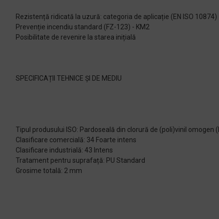
Rezistență ridicată la uzură: categoria de aplicație (EN ISO 10874)
Prevenție incendiu standard (FZ-123) - KM2
Posibilitate de revenire la starea inițială
SPECIFICAȚII TEHNICE ȘI DE MEDIU
Tipul produsului ISO: Pardoseală din clorură de (poli)vinil omogen 
Clasificare comercială: 34 Foarte intens
Clasificare industrială: 43 Intens
Tratament pentru suprafață: PU Standard
Grosime totală: 2 mm