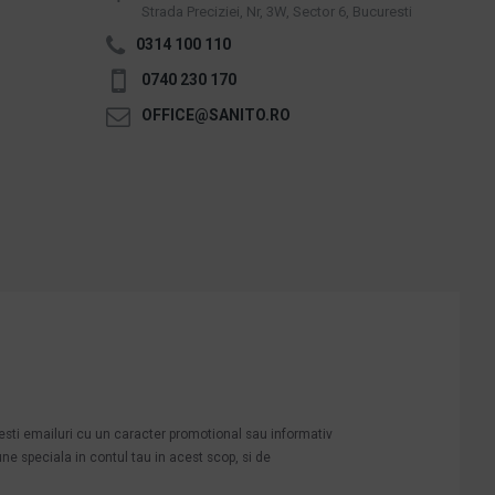
Strada Preciziei, Nr, 3W, Sector 6, Bucuresti
0314 100 110
0740 230 170
OFFICE@SANITO.RO
mesti emailuri cu un caracter promotional sau informativ
une speciala in contul tau in acest scop, si de