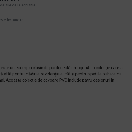
e zile de la achizitie
.e-licitatie.ro
S este un exemplu clasic de pardoseală omogenă - o colecție care a
atât pentru clădirile rezidențiale, cât și pentru spațiile publice cu
al. Această colecție de covoare PVC include patru designuri în