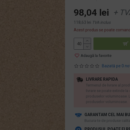
98,04 lei
+ TV
118,63 lei
TVA inclus
Acest produs se poate comand
Adaugă la favorite
Bazată pe 0 no
LIVRARE RAPIDA
Termenul de livrare al prod
livrare se poate extinde la
produselor voluminoase. L
produselor voluminoase.
GARANTAM CEL MAI BU
​Bucura-te de produse calitat
PRODUSUL POATE FI R