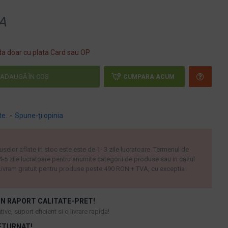
A
a doar cu plata Card sau OP
ADAUGĂ ÎN COŞ
CUMPARA ACUM
te.
-
Spune-ţi opinia
uselor aflate in stoc este este de 1- 3 zile lucratoare. Termenul de
 4-5 zile lucratoare pentru anumite categorii de produse sau in cazul
ivram gratuit pentru produse peste 490 RON + TVA, cu exceptia
N RAPORT CALITATE-PRET!
ive, suport eficient si o livrare rapida!
ETURNAT!