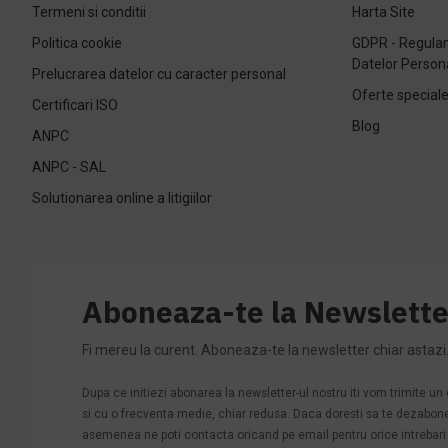
Termeni si conditii
Harta Site
Politica cookie
GDPR - Regulam
Datelor Person
Prelucrarea datelor cu caracter personal
Oferte special
Certificari ISO
Blog
ANPC
ANPC - SAL
Solutionarea online a litigiilor
Aboneaza-te la Newslette
Fi mereu la curent. Aboneaza-te la newsletter chiar astazi
Dupa ce initiezi abonarea la newsletter-ul nostru iti vom trimite u
si cu o frecventa medie, chiar redusa. Daca doresti sa te dezabonezi 
asemenea ne poti contacta oricand pe email pentru orice intrebari s