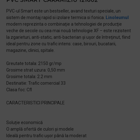
PVC SMART CARAMIZIU 121602
PVC-ul Smart este un bestseller, avand texturi speciale, un
sistem de montaj rapid si izolare termica si fonica.
Linoleumul
modern reprezinta o combinaţie a tehnologiei de producţie
veche de secole cu cea mai nouă tehnologie XF – este rezistent
la zgarieturi, anti-static, anti-bacterian şi uşor de întreţinut, fiind
ideal pentru zone cu trafic intens: case, birouri, bucatarii,
magazine, clinici, spitale.
Greutate totala: 2150 gr/mp
Grosime strat uzura: 0,50 mm
Grosime totala: 2.2 mm
Destinatie: Trafic comercial 33
Clasa foc: Cfl
CARACTERISTICI PRINCIPALE
Soluție economică
O amplă ofertă de culori și modele
Ideală pentru trafic ușor până la moderat