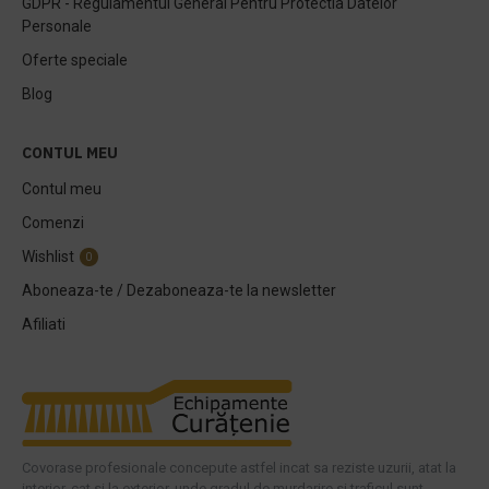
GDPR - Regulamentul General Pentru Protectia Datelor
Personale
Oferte speciale
Blog
CONTUL MEU
Contul meu
Comenzi
Wishlist
0
Aboneaza-te / Dezaboneaza-te la newsletter
Afiliati
Covorase profesionale concepute astfel incat sa reziste uzurii, atat la
interior, cat si la exterior, unde gradul de murdarire si traficul sunt