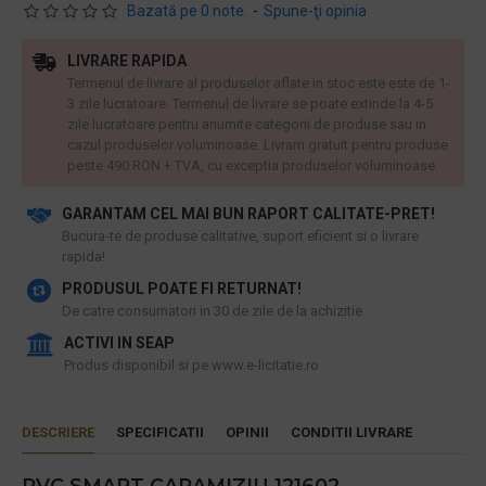
Bazată pe 0 note.
-
Spune-ţi opinia
LIVRARE RAPIDA
Termenul de livrare al produselor aflate in stoc este este de 1-
3 zile lucratoare. Termenul de livrare se poate extinde la 4-5
zile lucratoare pentru anumite categorii de produse sau in
cazul produselor voluminoase. Livram gratuit pentru produse
peste 490 RON + TVA, cu exceptia produselor voluminoase.
GARANTAM CEL MAI BUN RAPORT CALITATE-PRET!
​Bucura-te de produse calitative, suport eficient si o livrare
rapida!
PRODUSUL POATE FI RETURNAT!
De catre consumatori in 30 de zile de la achizitie
ACTIVI IN SEAP
Produs disponibil si pe www.e-licitatie.ro
DESCRIERE
SPECIFICATII
OPINII
CONDITII LIVRARE