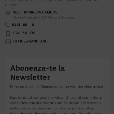
intense.
WEST BUSINESS CAMPUS
Strada Preciziei, Nr, 3W, Sector 6, Bucuresti
0314 100 110
0740 230 170
OFFICE@SANITO.RO
Aboneaza-te la
Newsletter
Fi mereu la curent. Aboneaza-te la newsletter chiar astazi.
Dupa ce initiezi abonarea la newsletter-ul nostru iti vom trimite un
email pentru activarea abonarii. Cand esti abonat la newsletter-ul
nostru o sa primesti emailuri cu un caracter promotional sau
informativ si cu o frecventa medie, chiar redusa. Daca doresti sa