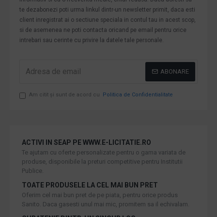
te dezabonezi poti urma linkul dintr-un newsletter primit, daca esti
client inregistrat ai o sectiune speciala in contul tau in acest scop,
si de asemenea ne poti contacta oricand pe email pentru orice
intrebari sau cerinte cu privire la datele tale personale.
ABONARE
Am citit şi sunt de acord cu
Politica de Confidentialitate
ACTIVI IN SEAP PE WWW.E-LICITATIE.RO
Te ajutam cu oferte personalizate pentru o gama variata de
produse, disponibile la preturi competitive pentru Institutii
Publice.
TOATE PRODUSELE LA CEL MAI BUN PRET
Oferim cel mai bun pret de pe piata, pentru orice produs
Sanito. Daca gasesti unul mai mic, promitem sa il echivalam.