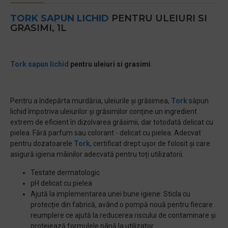
TORK
SAPUN LICHID
PENTRU ULEIURI SI
GRASIMI, 1L
Tork
sapun lichid
pentru uleiuri si grasimi
Pentru a îndepărta murdăria, uleiurile și grăsimea,
Tork
săpun
lichid împotriva uleiurilor și grăsimilor conține un ingredient
extrem de eficient în dizolvarea grăsimii, dar totodată delicat cu
pielea. Fără parfum sau colorant - delicat cu pielea. Adecvat
pentru dozatoarele
Tork
, certificat drept ușor de folosit și care
asigură igiena mâinilor adecvată pentru toți utilizatorii.
Testate dermatologic
pH delicat cu pielea
Ajută la implementarea unei bune igiene: Sticla cu
protecție din fabrică, având o pompă nouă pentru fiecare
reumplere ce ajută la reducerea riscului de contaminare și
protejează formulele până la utilizator.