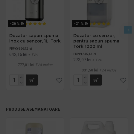
-26 %
-21 %
Dozator sapun spuma
Dozator cu senzor,
inox cu senzor, 1L, Tork
pentru sapun spuma
Tork 1000 ml
PRP
866,92 lei
642,16 lei
PRP
345,43 lei
+ TVA
273,97 lei
+ TVA
777,01 lei
TVA inclus
331,50 lei
TVA inclus
PRODUSE ASEMANATOARE