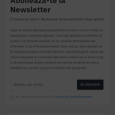
Aboneaza-te la
Newsletter
Fi mereu la curent. Aboneaza-te la newsletter chiar astazi.
Dupa ce initiezi abonarea la newsletter-ul nostru iti vom trimite un
email pentru activarea abonarii. Cand esti abonat la newsletter-ul
nostru o sa primesti emailuri cu un caracter promotional sau
informativ si cu o frecventa medie, chiar redusa. Daca doresti sa
te dezabonezi poti urma linkul dintr-un newsletter primit, daca esti
client inregistrat ai o sectiune speciala in contul tau in acest scop,
si de asemenea ne poti contacta oricand pe email pentru orice
intrebari sau cerinte cu privire la datele tale personale.
ABONARE
Am citit şi sunt de acord cu
Politica de Confidentialitate