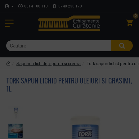
0314 100 110
0740 230 170
0
Sapunuri lichide, spuma si crema
Tork sapun lichid pentru ule
TORK SAPUN LICHID PENTRU ULEIURI SI GRASIMI,
1L