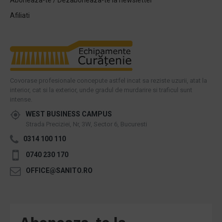
Aboneaza-te / Dezaboneaza-te la newsletter
Afiliati
Covorase profesionale concepute astfel incat sa reziste uzurii, atat la
interior, cat si la exterior, unde gradul de murdarire si traficul sunt
intense.
WEST BUSINESS CAMPUS
Strada Preciziei, Nr, 3W, Sector 6, Bucuresti
0314 100 110
0740 230 170
OFFICE@SANITO.RO