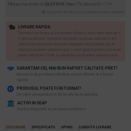
14
sau mai multe la
28,59 RON / buc
(7% discount)
+ TVA
Cupoanele de discount anuleaza aceasta reducere
LIVRARE RAPIDA
Termenul de livrare al produselor aflate in stoc este este de 1-
3 zile lucratoare. Termenul de livrare se poate extinde la 4-5
zile lucratoare pentru anumite categorii de produse sau in
cazul produselor voluminoase. Livram gratuit pentru produse
peste 490 RON + TVA, cu exceptia produselor voluminoase.
GARANTAM CEL MAI BUN RAPORT CALITATE-PRET!
​Bucura-te de produse calitative, suport eficient si o livrare
rapida!
PRODUSUL POATE FI RETURNAT!
De catre consumatori in 30 de zile de la achizitie
ACTIVI IN SEAP
Produs disponibil si pe www.e-licitatie.ro
DESCRIERE
SPECIFICATII
OPINII
CONDITII LIVRARE