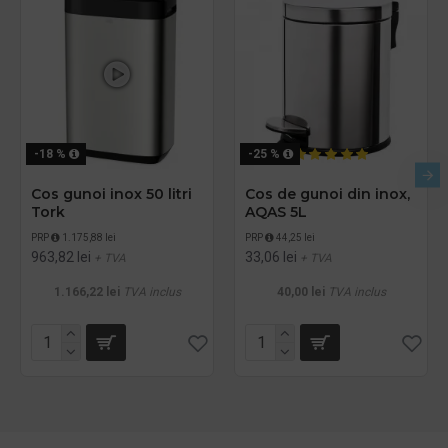
-18 %
-25 %
Cos gunoi inox 50 litri
Cos de gunoi din inox,
Tork
AQAS 5L
PRP
1.175,88 lei
PRP
44,25 lei
963,82 lei
33,06 lei
+ TVA
+ TVA
1.166,22 lei
TVA inclus
40,00 lei
TVA inclus