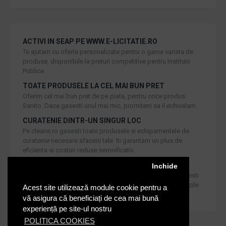
ACTIVI IN SEAP PE WWW.E-LICITATIE.RO
Te ajutam cu oferte personalizate pentru o gama variata de
produse, disponibile la preturi competitive pentru Institutii
Publice.
TOATE PRODUSELE LA CEL MAI BUN PRET
Oferim cel mai bun pret de pe piata, pentru orice produs
Sanito. Daca gasesti unul mai mic, promitem sa il echivalam.
CURATENIE DINTR-UN SINGUR LOC
Pe cleane.ro gasesti toate produsele si echipamentele de
curatenie necesare afacerii tale. Iti garantam un plus de
eficienta si costuri reduse semnificativ.
RETUR IN 30 DE ZILE
Inchide
Iti oferim produse de cea mai inalta calitate, dar daca doresti
inlocuirea sau returnarea lor, noi asiguram returul in 30 de zile
Acest site utilizează module cookie pentru a
de la achizitie catre consumatori.
vă asigura că beneficiați de cea mai bună
experiență pe site-ul nostru
POLITICA COOKIES