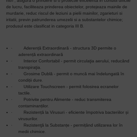
nitrl , asigura o prindere si o protectie excelenta in conditii dificile
de lucru, faciliteaza prinderea obiectelor, protejeaza mainile de
murdarie, reduc riscul de leziuni a pielii mainilor, zgarieturi si
iritatii, previn patrunderea umezelii si a substantelor chimice;
produsul este clasificat in categoria III B.
·
Aderență Extraordinară - structura 3D permite o
aderență extraordinară
·
Interior Confortabil - permit circulaţia aerului, reducând
transpiraţia.
·
Grosime Dublă - permit o muncă mai îndelungată în
condiții dure.
·
Utilizare Touchscreen - permit folosirea ecranelor
tactile.
·
Potrivite pentru Alimente - reduc transmiterea
contaminanților.
·
Rezistență la Virusuri - eficiente împotriva bacteriilor și
virusurilor.
·
Rezistenţă la Substanțe - permițând utilizarea lor în
medii chimice.