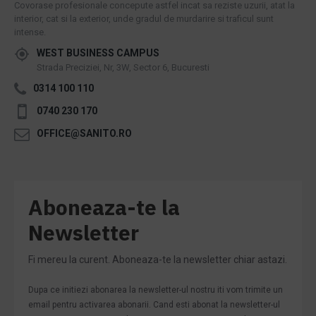
Covorase profesionale concepute astfel incat sa reziste uzurii, atat la
interior, cat si la exterior, unde gradul de murdarire si traficul sunt
intense.
WEST BUSINESS CAMPUS
Strada Preciziei, Nr, 3W, Sector 6, Bucuresti
0314 100 110
0740 230 170
OFFICE@SANITO.RO
Aboneaza-te la
Newsletter
Fi mereu la curent. Aboneaza-te la newsletter chiar astazi.
Dupa ce initiezi abonarea la newsletter-ul nostru iti vom trimite un
email pentru activarea abonarii. Cand esti abonat la newsletter-ul