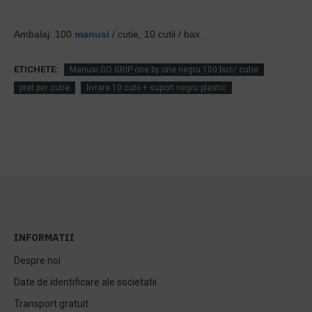
Ambalaj: 100
manusi
/ cutie, 10 cutii / bax.
ETICHETE:
Manusi GO GRIP one by one negru 100 buc/ cutie
pret per cutie
livrare 10 cutii + suport negru plastic
INFORMATII
Despre noi
Date de identificare ale societatii
Transport gratuit