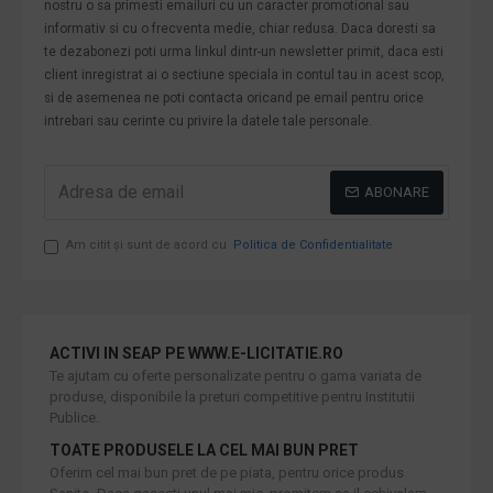
nostru o sa primesti emailuri cu un caracter promotional sau
informativ si cu o frecventa medie, chiar redusa. Daca doresti sa
te dezabonezi poti urma linkul dintr-un newsletter primit, daca esti
client inregistrat ai o sectiune speciala in contul tau in acest scop,
si de asemenea ne poti contacta oricand pe email pentru orice
intrebari sau cerinte cu privire la datele tale personale.
ABONARE
Am citit şi sunt de acord cu
Politica de Confidentialitate
ACTIVI IN SEAP PE WWW.E-LICITATIE.RO
Te ajutam cu oferte personalizate pentru o gama variata de
produse, disponibile la preturi competitive pentru Institutii
Publice.
TOATE PRODUSELE LA CEL MAI BUN PRET
Oferim cel mai bun pret de pe piata, pentru orice produs