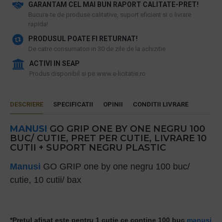
GARANTAM CEL MAI BUN RAPORT CALITATE-PRET!
​Bucura-te de produse calitative, suport eficient si o livrare
rapida!
PRODUSUL POATE FI RETURNAT!
De catre consumatori in 30 de zile de la achizitie
ACTIVI IN SEAP
Produs disponibil si pe www.e-licitatie.ro
DESCRIERE
SPECIFICATII
OPINII
CONDITII LIVRARE
MANUSI
GO GRIP ONE BY ONE NEGRU 100
BUC/ CUTIE, PRET PER CUTIE, LIVRARE 10
CUTII + SUPORT NEGRU PLASTIC
Manusi
GO GRIP one by one negru 100 buc/
cutie, 10 cutii/ bax
*Pretul afisat este pentru 1 cutie ce contine 100 buc
manusi