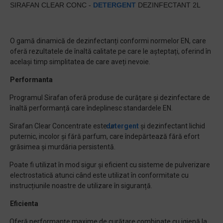
SIRAFAN CLEAR CONC -
DETERGENT
DEZINFECTANT 2L
O gamă dinamică de dezinfectanți conformi normelor EN, care
oferă rezultatele de înaltă calitate pe care le așteptați, oferind în
același timp simplitatea de care aveți nevoie.
Performanta
Programul Sirafan oferă produse de curățare și dezinfectare de
·
înaltă performanță care îndeplinesc standardele EN.
Sirafan Clear Concentrate este un
detergent
și dezinfectant lichid
·
puternic, incolor și fără parfum, care îndepărtează fără efort
grăsimea și murdăria persistentă.
Poate fi utilizat în mod sigur și eficient cu sisteme de pulverizare
·
electrostatică atunci când este utilizat în conformitate cu
instrucțiunile noastre de utilizare în siguranță.
Eficienta
Oferă performanțe maxime de curățare combinate cu igienă la
·