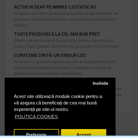
ACTIVI IN SEAP PE WWW.E-LICITATIE.RO
Te ajutam cu oferte personalizate pentru o gama variata de
produse, disponibile la preturi competitive pentru Institutii
Publice.
TOATE PRODUSELE LA CEL MAI BUN PRET
Oferim cel mai bun pret de pe piata, pentru orice produs
Sanito. Daca gasesti unul mai mic, promitem sa il echivalam.
CURATENIE DINTR-UN SINGUR LOC
Pe cleane.ro gasesti toate produsele si echipamentele de
curatenie necesare afacerii tale. Iti garantam un plus de
eficienta si costuri reduse semnificativ.
RETUR IN 30 DE ZILE
Inchide
Iti oferim produse de cea mai inalta calitate, dar daca doresti
inlocuirea sau returnarea lor, noi asiguram returul in 30 de zile
Acest site utilizează module cookie pentru a
de la achizitie catre consumatori.
vă asigura că beneficiați de cea mai bună
experiență pe site-ul nostru
POLITICA COOKIES
Cleane.ro © 2020. Toate drepturile rezervate.
Preferinte
Accept