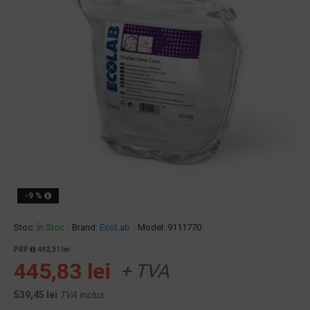
-9 %
Stoc:
În Stoc
Brand:
EcoLab
Model:
9111770
PRP
492,31 lei
445,83 lei
+ TVA
539,45 lei
TVA inclus