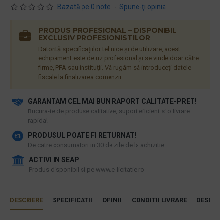
Bazată pe 0 note.
-
Spune-ţi opinia
PRODUS PROFESIONAL – DISPONIBIL
EXCLUSIV PROFESIONISTILOR
Datorită specificațiilor tehnice și de utilizare, acest
echipament este de uz profesional și se vinde doar către
firme, PFA sau instituții. Vă rugăm să introduceți datele
fiscale la finalizarea comenzii.
GARANTAM CEL MAI BUN RAPORT CALITATE-PRET!
​Bucura-te de produse calitative, suport eficient si o livrare
rapida!
PRODUSUL POATE FI RETURNAT!
De catre consumatori in 30 de zile de la achizitie
ACTIVI IN SEAP
Produs disponibil si pe www.e-licitatie.ro
DESCRIERE
SPECIFICATII
OPINII
CONDITII LIVRARE
DESCAR