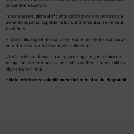
concentrație scăzută
Îmbunătățește igiena și eficiența atât în zonele de procesare a
·
alimentelor, cât și în spațiile de lucru, în interiorul și în exteriorul
bucătăriei
Poate fi utilizat pe toate suprafețele dure rezistente la apă și pe
·
suprafețele care intră în contact cu alimentele
Oferă liniște sufletească în unitățile de îngrijire și în mediile de
·
îngrijire pe termen lung care necesită o curățenie impecabilă și o
siguranță neclintită
* Nota: oferta este valabilă numai în limita stocului disponibil.