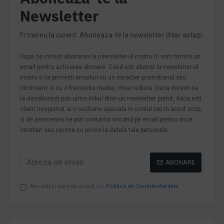
Newsletter
Fi mereu la curent. Aboneaza-te la newsletter chiar astazi.
Dupa ce initiezi abonarea la newsletter-ul nostru iti vom trimite un
email pentru activarea abonarii. Cand esti abonat la newsletter-ul
nostru o sa primesti emailuri cu un caracter promotional sau
informativ si cu o frecventa medie, chiar redusa. Daca doresti sa
te dezabonezi poti urma linkul dintr-un newsletter primit, daca esti
client inregistrat ai o sectiune speciala in contul tau in acest scop,
si de asemenea ne poti contacta oricand pe email pentru orice
intrebari sau cerinte cu privire la datele tale personale.
ABONARE
Am citit şi sunt de acord cu
Politica de Confidentialitate