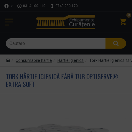
0314 100 110
0740 230 170
0
Consumabile hartie
Hârtie Igienică
Tork Hârtie Igienică f
TORK HÂRTIE IGIENICĂ FĂRĂ TUB OPTISERVE®
EXTRA SOFT