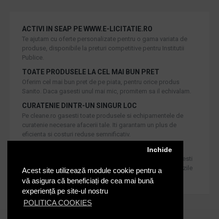
ACTIVI IN SEAP PE WWW.E-LICITATIE.RO
Te ajutam cu oferte personalizate pentru o gama variata de
produse, disponibile la preturi competitive pentru Institutii
Publice.
TOATE PRODUSELE LA CEL MAI BUN PRET
Oferim cel mai bun pret de pe piata, pentru orice produs
Sanito. Daca gasesti unul mai mic, promitem sa il echivalam.
CURATENIE DINTR-UN SINGUR LOC
Pe cleane.ro gasesti toate produsele si echipamentele de
curatenie necesare afacerii tale. Iti garantam un plus de
eficienta si costuri reduse semnificativ.
RETUR IN 30 DE ZILE
Inchide
Iti oferim produse de cea mai inalta calitate, dar daca doresti
inlocuirea sau returnarea lor, noi asiguram returul in 30 de zile
Acest site utilizează module cookie pentru a
de la achizitie catre consumatori.
vă asigura că beneficiați de cea mai bună
experiență pe site-ul nostru
POLITICA COOKIES