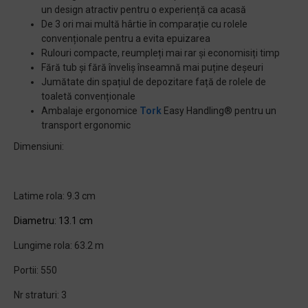
un design atractiv pentru o experiență ca acasă
De 3 ori mai multă hârtie în comparație cu rolele
convenționale pentru a evita epuizarea
Rulouri compacte, reumpleți mai rar și economisiți timp
Fără tub și fără înveliș înseamnă mai puține deșeuri
Jumătate din spațiul de depozitare față de rolele de
toaletă convenționale
Ambalaje ergonomice
Tork
Easy Handling® pentru un
transport ergonomic
Dimensiuni:
Latime rola: 9.3 cm
Diametru: 13.1
cm
Lungime rola: 63.2 m
Portii: 550
Nr straturi: 3