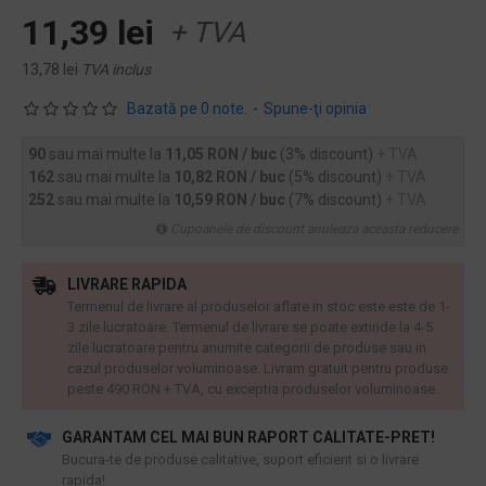
11,39 lei
+ TVA
13,78 lei
TVA inclus
Bazată pe 0 note.
-
Spune-ţi opinia
90
sau mai multe la
11,05 RON / buc
(3% discount)
+ TVA
162
sau mai multe la
10,82 RON / buc
(5% discount)
+ TVA
252
sau mai multe la
10,59 RON / buc
(7% discount)
+ TVA
Cupoanele de discount anuleaza aceasta reducere
LIVRARE RAPIDA
Termenul de livrare al produselor aflate in stoc este este de 1-
3 zile lucratoare. Termenul de livrare se poate extinde la 4-5
zile lucratoare pentru anumite categorii de produse sau in
cazul produselor voluminoase. Livram gratuit pentru produse
peste 490 RON + TVA, cu exceptia produselor voluminoase.
GARANTAM CEL MAI BUN RAPORT CALITATE-PRET!
​Bucura-te de produse calitative, suport eficient si o livrare
rapida!