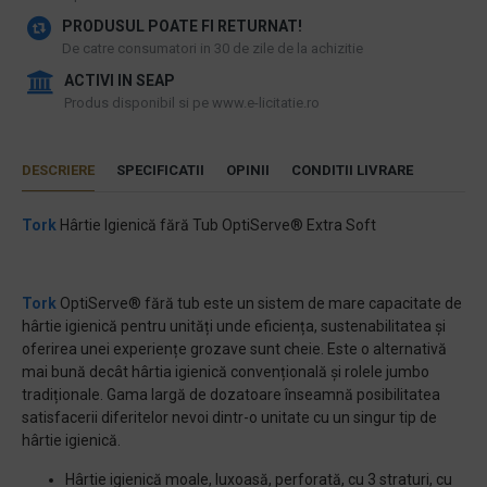
PRODUSUL POATE FI RETURNAT!
De catre consumatori in 30 de zile de la achizitie
ACTIVI IN SEAP
Produs disponibil si pe www.e-licitatie.ro
DESCRIERE
SPECIFICATII
OPINII
CONDITII LIVRARE
Tork
Hârtie Igienică fără Tub OptiServe® Extra Soft
Tork
OptiServe® fără tub este un sistem de mare capacitate de
hârtie igienică pentru unități unde eficiența, sustenabilitatea și
oferirea unei experiențe grozave sunt cheie. Este o alternativă
mai bună decât hârtia igienică convențională și rolele jumbo
tradiționale. Gama largă de dozatoare înseamnă posibilitatea
satisfacerii diferitelor nevoi dintr-o unitate cu un singur tip de
hârtie igienică.
Hârtie igienică moale, luxoasă, perforată, cu 3 straturi, cu