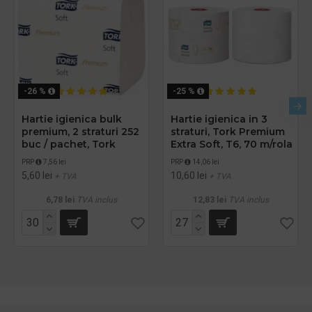
-26 %
-25 %
Hartie igienica bulk
Hartie igienica in 3
premium, 2 straturi 252
straturi, Tork Premium
buc / pachet, Tork
Extra Soft, T6, 70 m/rola
PRP
7,56 lei
PRP
14,06 lei
5,60 lei
10,60 lei
+ TVA
+ TVA
6,78 lei
TVA inclus
12,83 lei
TVA inclus