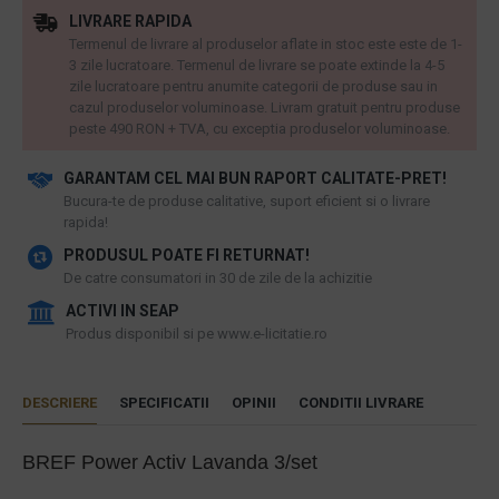
LIVRARE RAPIDA
Termenul de livrare al produselor aflate in stoc este este de 1-
3 zile lucratoare. Termenul de livrare se poate extinde la 4-5
zile lucratoare pentru anumite categorii de produse sau in
cazul produselor voluminoase. Livram gratuit pentru produse
peste 490 RON + TVA, cu exceptia produselor voluminoase.
GARANTAM CEL MAI BUN RAPORT CALITATE-PRET!
​Bucura-te de produse calitative, suport eficient si o livrare
rapida!
PRODUSUL POATE FI RETURNAT!
De catre consumatori in 30 de zile de la achizitie
ACTIVI IN SEAP
Produs disponibil si pe www.e-licitatie.ro
DESCRIERE
SPECIFICATII
OPINII
CONDITII LIVRARE
BREF Power Activ Lavanda 3/set