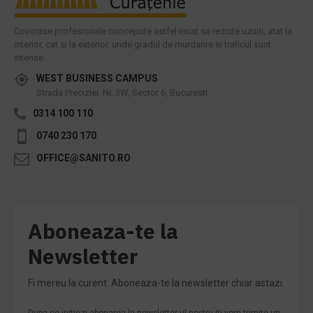
Covorase profesionale concepute astfel incat sa reziste uzurii, atat la
interior, cat si la exterior, unde gradul de murdarire si traficul sunt
intense.
WEST BUSINESS CAMPUS
Strada Preciziei, Nr, 3W, Sector 6, Bucuresti
0314 100 110
0740 230 170
OFFICE@SANITO.RO
Aboneaza-te la
Newsletter
Fi mereu la curent. Aboneaza-te la newsletter chiar astazi.
Dupa ce initiezi abonarea la newsletter-ul nostru iti vom trimite un