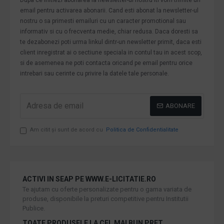
email pentru activarea abonarii. Cand esti abonat la newsletter-ul
nostru o sa primesti emailuri cu un caracter promotional sau
informativ si cu o frecventa medie, chiar redusa. Daca doresti sa
te dezabonezi poti urma linkul dintr-un newsletter primit, daca esti
client inregistrat ai o sectiune speciala in contul tau in acest scop,
si de asemenea ne poti contacta oricand pe email pentru orice
intrebari sau cerinte cu privire la datele tale personale.
ABONARE
Am citit şi sunt de acord cu
Politica de Confidentialitate
ACTIVI IN SEAP PE WWW.E-LICITATIE.RO
Te ajutam cu oferte personalizate pentru o gama variata de
produse, disponibile la preturi competitive pentru Institutii
Publice.
TOATE PRODUSELE LA CEL MAI BUN PRET