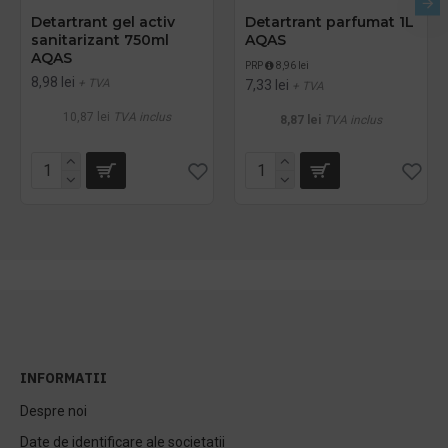
Detartrant gel activ
Detartrant parfumat 1L
sanitarizant 750ml
AQAS
AQAS
PRP
8,96 lei
8,98 lei
+ TVA
7,33 lei
+ TVA
10,87 lei
TVA inclus
8,87 lei
TVA inclus
INFORMATII
Despre noi
Date de identificare ale societatii