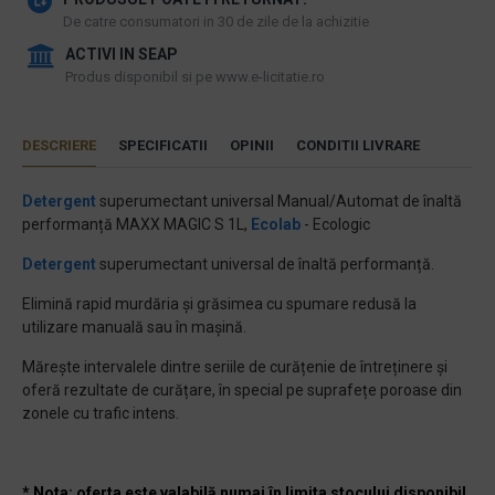
De catre consumatori in 30 de zile de la achizitie
ACTIVI IN SEAP
Produs disponibil si pe www.e-licitatie.ro
DESCRIERE
SPECIFICATII
OPINII
CONDITII LIVRARE
Detergent
superumectant universal Manual/Automat de înaltă
performanță MAXX MAGIC S 1L,
Ecolab
- Ecologic
Detergent
superumectant universal de înaltă performanță.
Elimină rapid murdăria și grăsimea cu spumare redusă la
utilizare manuală sau în mașină.
Mărește intervalele dintre seriile de curățenie de întreținere și
oferă rezultate de curățare, în special pe suprafețe poroase din
zonele cu trafic intens.
* Nota: oferta este valabilă numai în limita stocului disponibil.