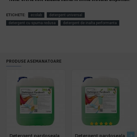
ETICHETE:
ecolab
detergent universal
detergent cu spuma redusa
detergent de inalta performanta
PRODUSE ASEMANATOARE
Detergent pardoseala
Detergent pardoseala