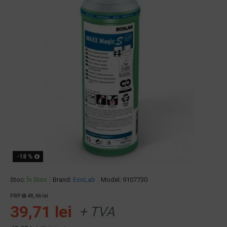
-18 %
Stoc:
În Stoc
Brand:
EcoLab
Model:
9107730
PRP
48,46 lei
39,71 lei
+ TVA