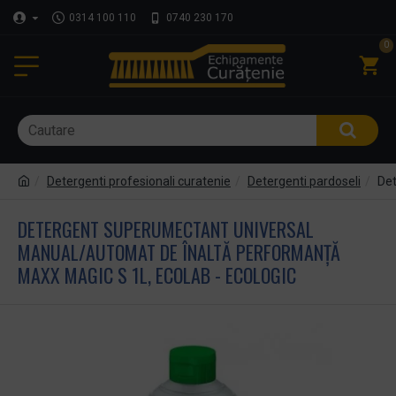
0314 100 110
0740 230 170
0
Detergenti profesionali curatenie
Detergenti pardoseli
Det
DETERGENT SUPERUMECTANT UNIVERSAL
MANUAL/AUTOMAT DE ÎNALTĂ PERFORMANȚĂ
MAXX MAGIC S 1L, ECOLAB - ECOLOGIC