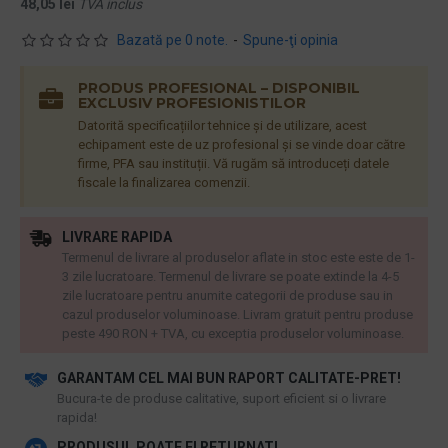
48,05 lei
TVA inclus
Bazată pe 0 note.
-
Spune-ţi opinia
PRODUS PROFESIONAL – DISPONIBIL
EXCLUSIV PROFESIONISTILOR
Datorită specificațiilor tehnice și de utilizare, acest
echipament este de uz profesional și se vinde doar către
firme, PFA sau instituții. Vă rugăm să introduceți datele
fiscale la finalizarea comenzii.
LIVRARE RAPIDA
Termenul de livrare al produselor aflate in stoc este este de 1-
3 zile lucratoare. Termenul de livrare se poate extinde la 4-5
zile lucratoare pentru anumite categorii de produse sau in
cazul produselor voluminoase. Livram gratuit pentru produse
peste 490 RON + TVA, cu exceptia produselor voluminoase.
GARANTAM CEL MAI BUN RAPORT CALITATE-PRET!
​Bucura-te de produse calitative, suport eficient si o livrare
rapida!
PRODUSUL POATE FI RETURNAT!