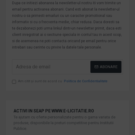
Dupa ce initiezi abonarea la newsletter-ul nostru iti vom trimite un
email pentru activarea abonarii. Cand esti abonat la newsletter-ul
nostru o sa primesti emailuri cu un caracter promotional sau
informativ si cu o frecventa medie, chiar redusa. Daca doresti sa
te dezabonezi poti urma linkul dintr-un newsletter primit, daca esti
client inregistrat ai o sectiune speciala in contul tau in acest scop,
si de asemenea ne poti contacta oricand pe email pentru orice
intrebari sau cerinte cu privire la datele tale personale.
ABONARE
Am citit şi sunt de acord cu
Politica de Confidentialitate
ACTIVI IN SEAP PE WWW.E-LICITATIE.RO
Te ajutam cu oferte personalizate pentru o gama variata de
produse, disponibile la preturi competitive pentru Institutii
Publice.