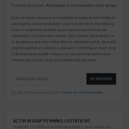
Fi mereu la curent. Aboneaza-te la newsletter chiar astazi.
Dupa ce initiezi abonarea la newsletter-ul nostru iti vom trimite un
email pentru activarea abonarii. Cand esti abonat la newsletter-ul
nostru o sa primesti emailuri cu un caracter promotional sau
informativ si cu o frecventa medie, chiar redusa. Daca doresti sa
te dezabonezi poti urma linkul dintr-un newsletter primit, daca esti
client inregistrat ai o sectiune speciala in contul tau in acest scop,
si de asemenea ne poti contacta oricand pe email pentru orice
intrebari sau cerinte cu privire la datele tale personale.
ABONARE
Am citit şi sunt de acord cu
Politica de Confidentialitate
ACTIVI IN SEAP PE WWW.E-LICITATIE.RO
Te ajutam cu oferte personalizate pentru o gama variata de