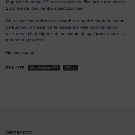
Mopul din bumbac
OTI
este prevazut cu filet, are o greutate de
250g si este ideal pentru spalat pardoseli.
Cu o capacitate ridicata de absorbtie a apei si murdariei mopul
de bumbac
OTI
este foarte rezistent si este recomandat in
utilizarea cu toate tipurile de substante de spalare/curatare cu
apa pentru pardoseli.
Nu lasa scame.
ETICHETE:
Mop bumbac OTI
250 gr
INFORMATII