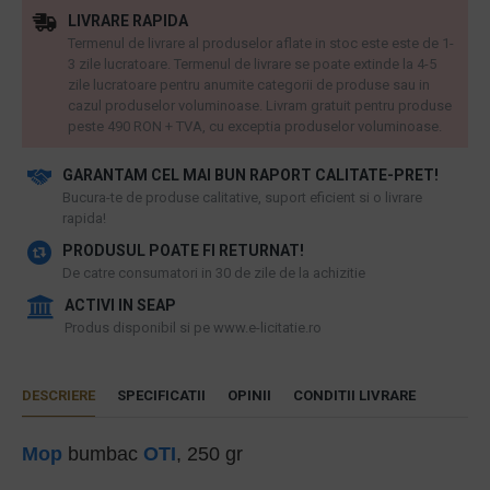
LIVRARE RAPIDA
Termenul de livrare al produselor aflate in stoc este este de 1-
3 zile lucratoare. Termenul de livrare se poate extinde la 4-5
zile lucratoare pentru anumite categorii de produse sau in
cazul produselor voluminoase. Livram gratuit pentru produse
peste 490 RON + TVA, cu exceptia produselor voluminoase.
GARANTAM CEL MAI BUN RAPORT CALITATE-PRET!
​Bucura-te de produse calitative, suport eficient si o livrare
rapida!
PRODUSUL POATE FI RETURNAT!
De catre consumatori in 30 de zile de la achizitie
ACTIVI IN SEAP
Produs disponibil si pe www.e-licitatie.ro
DESCRIERE
SPECIFICATII
OPINII
CONDITII LIVRARE
Mop
bumbac
OTI
, 250 gr