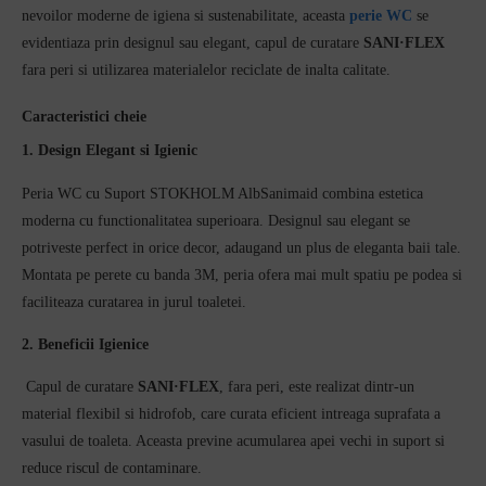
nevoilor moderne de igiena si sustenabilitate, aceasta
perie WC
se
evidentiaza prin designul sau elegant, capul de curatare
SANI·FLEX
fara peri si utilizarea materialelor reciclate de inalta calitate.
Caracteristici cheie
1. Design Elegant si Igienic
Peria WC cu Suport STOKHOLM AlbSanimaid combina estetica
moderna cu functionalitatea superioara. Designul sau elegant se
potriveste perfect in orice decor, adaugand un plus de eleganta baii tale.
Montata pe perete cu banda 3M, peria ofera mai mult spatiu pe podea si
faciliteaza curatarea in jurul toaletei.
2. Beneficii Igienice
Capul de curatare
SANI·FLEX
, fara peri, este realizat dintr-un
material flexibil si hidrofob, care curata eficient intreaga suprafata a
vasului de toaleta. Aceasta previne acumularea apei vechi in suport si
reduce riscul de contaminare.