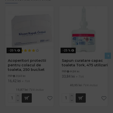
-20 %
-25 %
Acoperitori protectii
Sapun curatare capac
pentru colacul de
toaleta Tork, 475 utilizari
toaleta, 250 buc/set
PRP
44,84 lei
33,84 lei
PRP
20,43 lei
+ TVA
16,42 lei
+ TVA
40,95 lei
TVA inclus
19,87 lei
TVA inclus