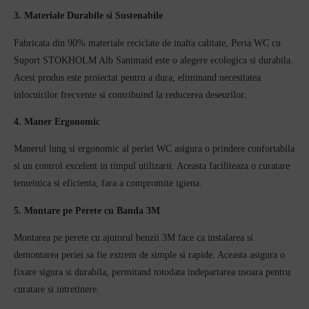
3. Materiale Durabile si Sustenabile
Fabricata din 90% materiale reciclate de inalta calitate, Peria WC cu
Suport STOKHOLM Alb Sanimaid este o alegere ecologica si durabila.
Acest produs este proiectat pentru a dura, eliminand necesitatea
inlocuirilor frecvente si contribuind la reducerea deseurilor.
4. Maner Ergonomic
Manerul lung si ergonomic al periei WC asigura o prindere confortabila
si un control excelent in timpul utilizarii. Aceasta faciliteaza o curatare
temeinica si eficienta, fara a compromite igiena.
5. Montare pe Perete cu Banda 3M
Montarea pe perete cu ajutorul benzii 3M face ca instalarea si
demontarea periei sa fie extrem de simple si rapide. Aceasta asigura o
fixare sigura si durabila, permitand totodata indepartarea usoara pentru
curatare si intretinere.