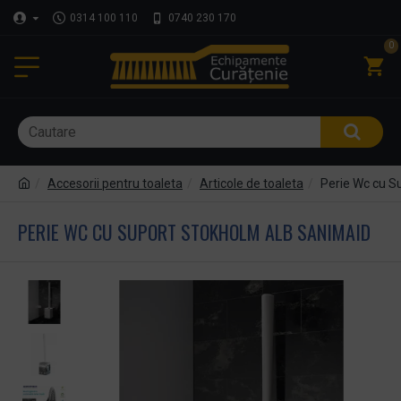
0314 100 110
0740 230 170
0
Accesorii pentru toaleta
Articole de toaleta
Perie Wc cu 
PERIE WC CU SUPORT STOKHOLM ALB SANIMAID