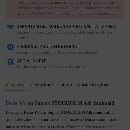
zile lucratoare pentru anumite categorii de produse sau in
cazul produselor voluminoase. Livram gratuit pentru produse
peste 490 RON + TVA, cu exceptia produselor voluminoase.
GARANTAM CEL MAI BUN RAPORT CALITATE-PRET!
​Bucura-te de produse calitative, suport eficient si o livrare
rapida!
PRODUSUL POATE FI RETURNAT!
De catre consumatori in 30 de zile de la achizitie
ACTIVI IN SEAP
Produs disponibil si pe www.e-licitatie.ro
DESCRIERE
SPECIFICATII
OPINII
CONDITII LIVRARE
Perie Wc
cu Suport STOKHOLM Alb Sanimaid
Descopera
Peria WC cu Suport STOKHOLM AlbSanimaid
, un
produs inovator si elegant care transforma experienta curatarii toaletei
intr-o activitate eficienta si igienica. Conceputa pentru a raspunde