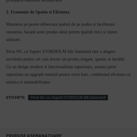
protejarea mediului inconjurator.
2. Economie de Spatiu si Eficienta
Montarea pe perete elibereaza spatiul de pe podea si faciliteaza
curatenia, facand acest produs ideal pentru spatiile mici si intens
utilizate.
Peria WC cu Suport STOKHOLM Alb Sanimaid este o alegere
excelenta pentru cei care doresc un produs elegant, igienic si durabil.
Cu un design modern si functionalitate superioara, aceasta perie
reprezinta un upgrade esential pentru orice baie, combinand eficienta cu
estetica si sustenabilitatea.
ETICHETE:
Perie Wc cu Suport STOKHOLM Alb Sanimaid
PRODUSE ASEMANATOARE