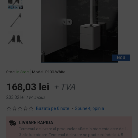
NOU
Stoc:
În Stoc
Model:
P100-White
168,03 lei
+ TVA
203,32 lei
TVA inclus
Bazată pe 0 note.
-
Spune-ţi opinia
LIVRARE RAPIDA
Termenul de livrare al produselor aflate in stoc este este de 1-
3 zile lucratoare. Termenul de livrare se poate extinde la 4-5