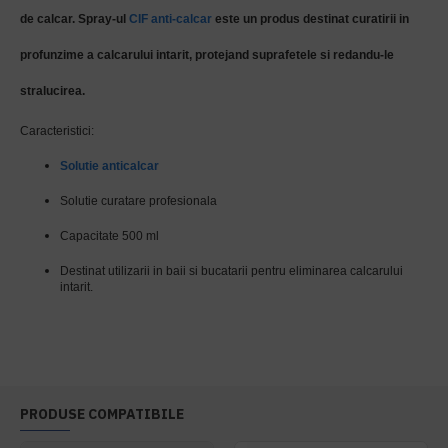
de calcar. Spray-ul
CIF
anti-calcar
este un produs destinat curatirii in
profunzime a calcarului intarit, protejand suprafetele si redandu-le
stralucirea.
Caracteristici:
Solutie anticalcar
Solutie curatare profesionala
Capacitate 500 ml
Destinat utilizarii in baii si bucatarii pentru eliminarea calcarului
intarit.
PRODUSE COMPATIBILE