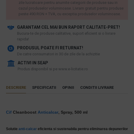
zile lucratoare pentru anumite categorii de produse sau in
cazul produselor voluminoase. Livram gratuit pentru produse
peste 490 RON + TVA, cu exceptia produselor voluminoase.
GARANTAM CEL MAI BUN RAPORT CALITATE-PRET!
​Bucura-te de produse calitative, suport eficient si o livrare
rapida!
PRODUSUL POATE FI RETURNAT!
De catre consumatori in 30 de zile de la achizitie
ACTIVI IN SEAP
Produs disponibil si pe www.e-licitatie.ro
DESCRIERE
SPECIFICATII
OPINII
CONDITII LIVRARE
Cif
Cleanboost
Anticalcar
, Spray, 500 ml
Solutie
anti-calcar
eficienta si sustenabila pentru eliminarea depunerilor