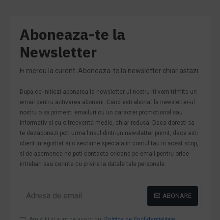
Aboneaza-te la
Newsletter
Fi mereu la curent. Aboneaza-te la newsletter chiar astazi.
Dupa ce initiezi abonarea la newsletter-ul nostru iti vom trimite un
email pentru activarea abonarii. Cand esti abonat la newsletter-ul
nostru o sa primesti emailuri cu un caracter promotional sau
informativ si cu o frecventa medie, chiar redusa. Daca doresti sa
te dezabonezi poti urma linkul dintr-un newsletter primit, daca esti
client inregistrat ai o sectiune speciala in contul tau in acest scop,
si de asemenea ne poti contacta oricand pe email pentru orice
intrebari sau cerinte cu privire la datele tale personale.
ABONARE
Am citit şi sunt de acord cu
Politica de Confidentialitate