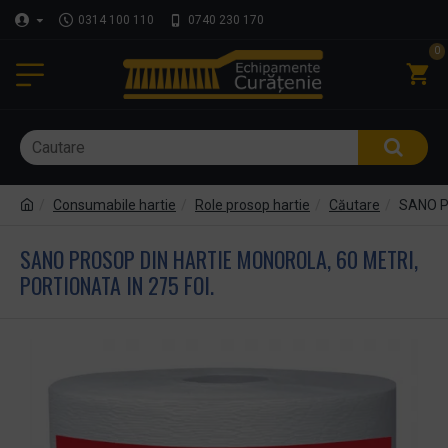
0314 100 110
0740 230 170
0
Consumabile hartie
Role prosop hartie
Căutare
SANO Pr
SANO PROSOP DIN HARTIE MONOROLA, 60 METRI,
PORTIONATA IN 275 FOI.