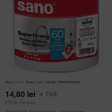
Stoc:
În Stoc
Brand:
Sano
Model:
7290014004689
14,80 lei
+ TVA
17,91 lei
TVA inclus
Bazată pe 0 note.
-
Spune-ţi opinia