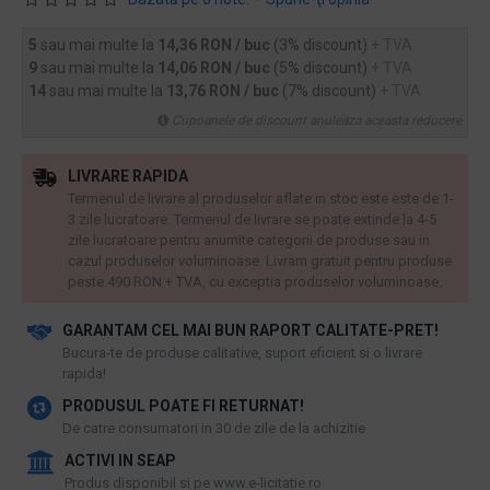
5
sau mai multe la
14,36 RON / buc
(3% discount)
+ TVA
9
sau mai multe la
14,06 RON / buc
(5% discount)
+ TVA
14
sau mai multe la
13,76 RON / buc
(7% discount)
+ TVA
Cupoanele de discount anuleaza aceasta reducere
LIVRARE RAPIDA
Termenul de livrare al produselor aflate in stoc este este de 1-
3 zile lucratoare. Termenul de livrare se poate extinde la 4-5
zile lucratoare pentru anumite categorii de produse sau in
cazul produselor voluminoase. Livram gratuit pentru produse
peste 490 RON + TVA, cu exceptia produselor voluminoase.
GARANTAM CEL MAI BUN RAPORT CALITATE-PRET!
​Bucura-te de produse calitative, suport eficient si o livrare
rapida!
PRODUSUL POATE FI RETURNAT!
De catre consumatori in 30 de zile de la achizitie
ACTIVI IN SEAP
Produs disponibil si pe www.e-licitatie.ro