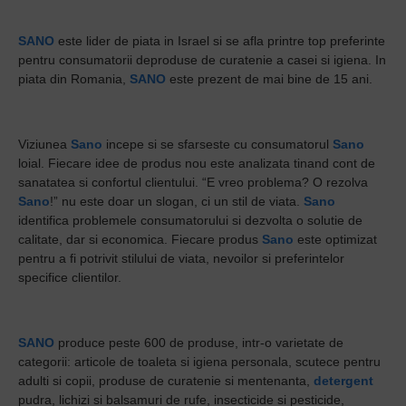
SANO
este lider de piata in Israel si se afla printre top preferinte
pentru consumatorii deproduse de curatenie a casei si igiena. In
piata din Romania,
SANO
este prezent de mai bine de 15 ani.
Viziunea
Sano
incepe si se sfarseste cu consumatorul
Sano
loial. Fiecare idee de produs nou este analizata tinand cont de
sanatatea si confortul clientului. “E vreo problema? O rezolva
Sano
!” nu este doar un slogan, ci un stil de viata.
Sano
identifica problemele consumatorului si dezvolta o solutie de
calitate, dar si economica. Fiecare produs
Sano
este optimizat
pentru a fi potrivit stilului de viata, nevoilor si preferintelor
specifice clientilor.
SANO
produce peste 600 de produse, intr-o varietate de
categorii: articole de toaleta si igiena personala, scutece pentru
adulti si copii, produse de curatenie si mentenanta,
detergent
pudra, lichizi si balsamuri de rufe, insecticide si pesticide,