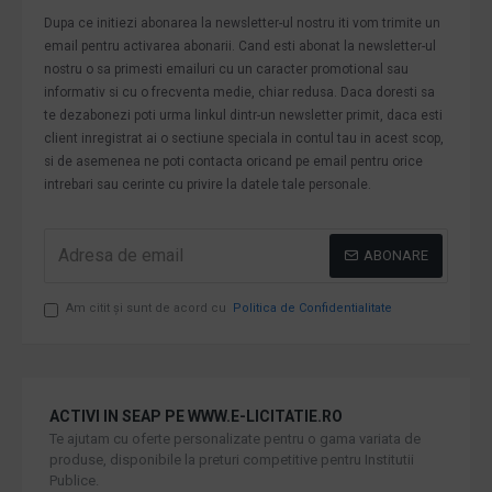
Dupa ce initiezi abonarea la newsletter-ul nostru iti vom trimite un
email pentru activarea abonarii. Cand esti abonat la newsletter-ul
nostru o sa primesti emailuri cu un caracter promotional sau
informativ si cu o frecventa medie, chiar redusa. Daca doresti sa
te dezabonezi poti urma linkul dintr-un newsletter primit, daca esti
client inregistrat ai o sectiune speciala in contul tau in acest scop,
si de asemenea ne poti contacta oricand pe email pentru orice
intrebari sau cerinte cu privire la datele tale personale.
ABONARE
Am citit şi sunt de acord cu
Politica de Confidentialitate
ACTIVI IN SEAP PE WWW.E-LICITATIE.RO
Te ajutam cu oferte personalizate pentru o gama variata de
produse, disponibile la preturi competitive pentru Institutii
Publice.