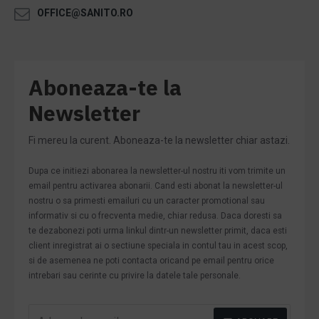
OFFICE@SANITO.RO
Aboneaza-te la
Newsletter
Fi mereu la curent. Aboneaza-te la newsletter chiar astazi.
Dupa ce initiezi abonarea la newsletter-ul nostru iti vom trimite un
email pentru activarea abonarii. Cand esti abonat la newsletter-ul
nostru o sa primesti emailuri cu un caracter promotional sau
informativ si cu o frecventa medie, chiar redusa. Daca doresti sa
te dezabonezi poti urma linkul dintr-un newsletter primit, daca esti
client inregistrat ai o sectiune speciala in contul tau in acest scop,
si de asemenea ne poti contacta oricand pe email pentru orice
intrebari sau cerinte cu privire la datele tale personale.