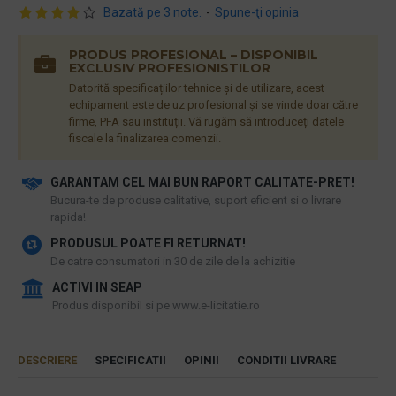
Bazată pe 3 note.
-
Spune-ţi opinia
PRODUS PROFESIONAL – DISPONIBIL
EXCLUSIV PROFESIONISTILOR
Datorită specificațiilor tehnice și de utilizare, acest
echipament este de uz profesional și se vinde doar către
firme, PFA sau instituții. Vă rugăm să introduceți datele
fiscale la finalizarea comenzii.
GARANTAM CEL MAI BUN RAPORT CALITATE-PRET!
​Bucura-te de produse calitative, suport eficient si o livrare
rapida!
PRODUSUL POATE FI RETURNAT!
De catre consumatori in 30 de zile de la achizitie
ACTIVI IN SEAP
Produs disponibil si pe www.e-licitatie.ro
DESCRIERE
SPECIFICATII
OPINII
CONDITII LIVRARE