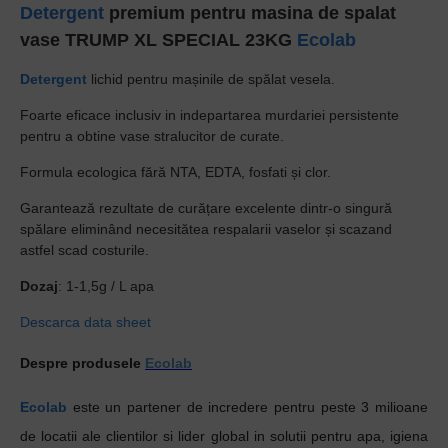
Detergent
premium pentru masina de spalat
vase TRUMP XL SPECIAL 23KG
Ecolab
Detergent
lichid pentru mașinile de spălat vesela.
Foarte eficace inclusiv in indepartarea murdariei persistente
pentru a obtine vase stralucitor de curate.
Formula ecologica fără NTA, EDTA, fosfati și clor.
Garantează rezultate de curățare excelente dintr-o singură
spălare eliminând necesitătea respalarii vaselor și scazand
astfel scad costurile.
Dozaj
: 1-1,5g / L apa
Descarca data sheet
Despre produsele
Ecolab
Ecolab
este un partener de incredere pentru peste 3 milioane
de locatii ale clientilor si lider global in solutii pentru apa, igiena