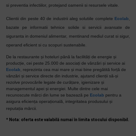
si preventia infectiilor, protejand oamenii si resursele vitale.
Clientii din peste 40 de industrii aleg solutiile complete
Ecolab
,
bazate pe informatii tehnice solide si servicii avansate de
siguranta in domeniul alimentar, mentinand mediul curat si sigur,
operand eficient si cu scopuri sustenabile.
De la restaurante și hoteluri până la facilități de energie și
producție, cei peste 25.000 de asociați de vânzări și service ai
Ecolab
, reprezinta cea mai mare și mai bine pregătită forță de
vânzări și service directe din industrie, ajutand clienții să-și
rezolve provocările legate de curățare, igienizare și
managementul apei și energiei. Multe dintre cele mai
recunoscute mărci din lume se bazează pe
Ecolab
pentru a
asigura eficiența operațională, integritatea produsului și
reputația mărcii.
* Nota: oferta este valabilă numai în limita stocului disponibil.