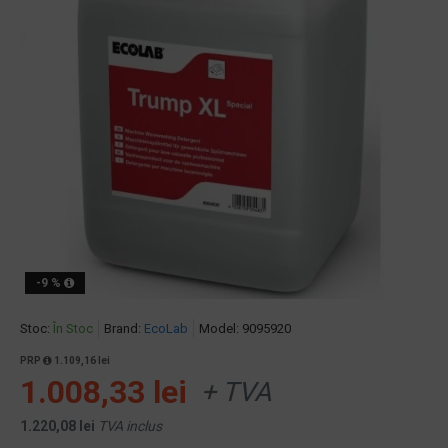
-9 %
Stoc:
În Stoc
Brand:
EcoLab
Model:
9095920
PRP
1.109,16 lei
1.008,33 lei
+ TVA
1.220,08 lei
TVA inclus