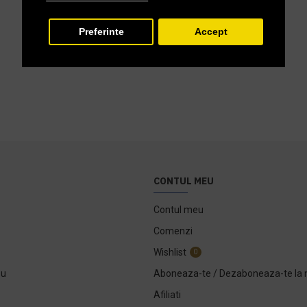
Preferinte
Accept
CONTUL MEU
Contul meu
Comenzi
Wishlist
0
ou
Aboneaza-te / Dezaboneaza-te la 
Afiliati