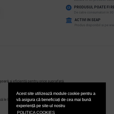
PRODUSUL POATE FI R
De catre consumatori in 30 d
ACTIVI IN SEAP
Produs disponibil si pe www
șoară și eficientă pentru orice suprafață.
Acest site utilizează module cookie pentru a
să le îndepărteze.
vă asigura că beneficiați de cea mai bună
experiență pe site-ul nostru
POLITICA COOKIES