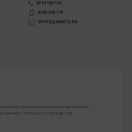
0314 100 110
0740 230 170
OFFICE@SANITO.RO
mesti emailuri cu un caracter promotional sau informativ
une speciala in contul tau in acest scop, si de