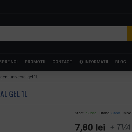
SPRE NOI
PROMOTII
CONTACT
INFORMATII
BLOG
gent universal gel 1L
AL GEL 1L
Stoc:
În Stoc
Brand:
Sano
Mode
7,80 lei
+ TVA