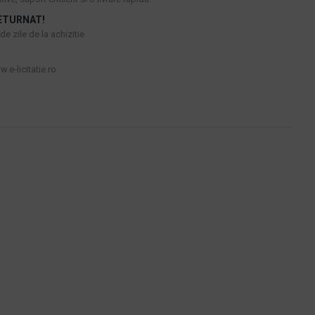
ETURNAT!
e zile de la achizitie
.e-licitatie.ro