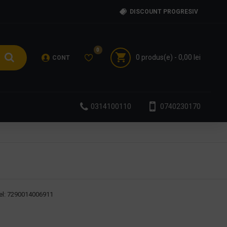
DISCOUNT PROGRESIV
0
0 produs(e) - 0,00 lei
CONT
0314100110
0740230170
l:
7290014006911