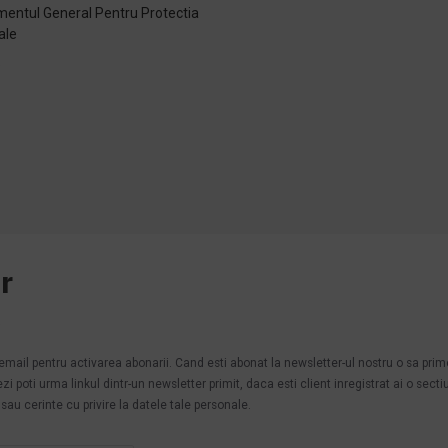
entul General Pentru Protectia
ale
e
r
.
n email pentru activarea abonarii. Cand esti abonat la newsletter-ul nostru o sa pri
poti urma linkul dintr-un newsletter primit, daca esti client inregistrat ai o secti
au cerinte cu privire la datele tale personale.