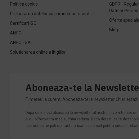
Politica cookie
GDPR - Regulam
Datelor Person
Prelucrarea datelor cu caracter personal
Oferte special
Certificari ISO
Blog
ANPC
ANPC - SAL
Solutionarea online a litigiilor
Aboneaza-te la Newslette
Fi mereu la curent. Aboneaza-te la newsletter chiar astazi
Dupa ce initiezi abonarea la newsletter-ul nostru iti vom trimite u
si cu o frecventa medie, chiar redusa. Daca doresti sa te dezabonezi 
asemenea ne poti contacta oricand pe email pentru orice intrebari s