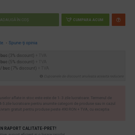
ADAUGĂ ÎN COŞ
CUMPARA ACUM
te.
-
Spune-ţi opinia
 buc
(3% discount)
+ TVA
 buc
(5% discount)
+ TVA
 / buc
(7% discount)
+ TVA
Cupoanele de discount anuleaza aceasta reducere
uselor aflate in stoc este este de 1- 3 zile lucratoare. Termenul de
 4-5 zile lucratoare pentru anumite categorii de produse sau in cazul
ivram gratuit pentru produse peste 490 RON + TVA, cu exceptia
N RAPORT CALITATE-PRET!
ive, suport eficient si o livrare rapida!