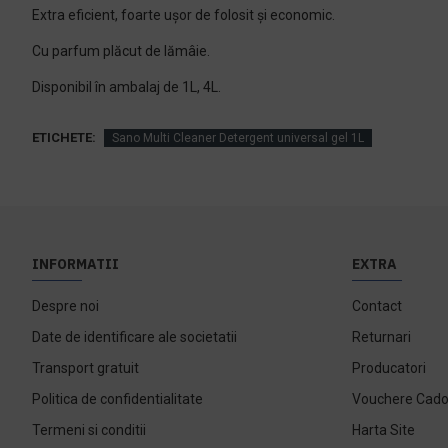
Extra eficient, foarte ușor de folosit și economic.
Cu parfum plăcut de lămâie.
Disponibil în ambalaj de 1L, 4L.
ETICHETE:
Sano Multi Cleaner Detergent universal gel 1L
INFORMATII
EXTRA
Despre noi
Contact
Date de identificare ale societatii
Returnari
Transport gratuit
Producatori
Politica de confidentialitate
Vouchere Cad
Termeni si conditii
Harta Site