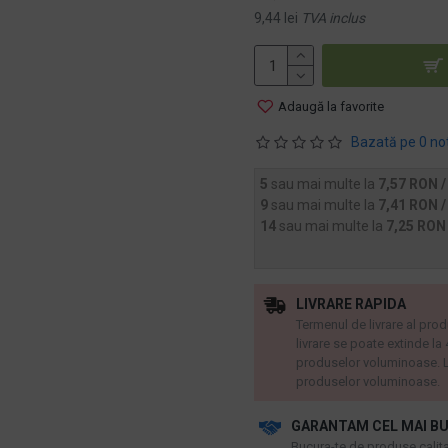
9,44 lei
TVA inclus
Adaugă la favorite
Bazată pe 0 no
5
sau mai multe la
7,57 RON /
9
sau mai multe la
7,41 RON /
14
sau mai multe la
7,25 RON
LIVRARE RAPIDA
Termenul de livrare al prod
livrare se poate extinde la
produselor voluminoase. L
produselor voluminoase.
GARANTAM CEL MAI BU
​Bucura-te de produse calitat