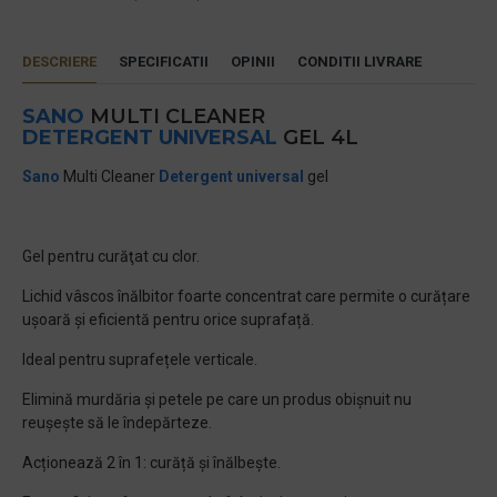
DESCRIERE
SPECIFICATII
OPINII
CONDITII LIVRARE
SANO
MULTI CLEANER
DETERGENT UNIVERSAL
GEL 4L
Sano
Multi Cleaner
Detergent universal
gel
Gel pentru curăţat cu clor.
Lichid vâscos înălbitor foarte concentrat care permite o curățare
ușoară și eficientă pentru orice suprafață.
Ideal pentru suprafețele verticale.
Elimină murdăria și petele pe care un produs obișnuit nu
reușește să le îndepărteze.
Acționează 2 în 1: curăță și înălbește.