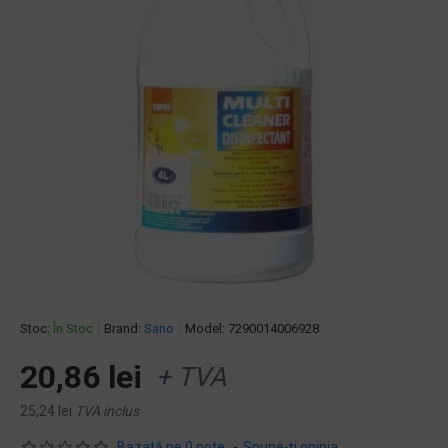
Stoc:
În Stoc
Brand:
Sano
Model:
7290014006928
20,86 lei
+ TVA
25,24 lei
TVA inclus
Bazată pe 0 note.
-
Spune-ţi opinia