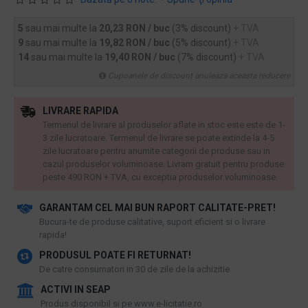
5
sau mai multe la
20,23 RON / buc
(3% discount)
+ TVA
9
sau mai multe la
19,82 RON / buc
(5% discount)
+ TVA
14
sau mai multe la
19,40 RON / buc
(7% discount)
+ TVA
Cupoanele de discount anuleaza aceasta reducere
LIVRARE RAPIDA
Termenul de livrare al produselor aflate in stoc este este de 1-
3 zile lucratoare. Termenul de livrare se poate extinde la 4-5
zile lucratoare pentru anumite categorii de produse sau in
cazul produselor voluminoase. Livram gratuit pentru produse
peste 490 RON + TVA, cu exceptia produselor voluminoase.
GARANTAM CEL MAI BUN RAPORT CALITATE-PRET!
​Bucura-te de produse calitative, suport eficient si o livrare
rapida!
PRODUSUL POATE FI RETURNAT!
De catre consumatori in 30 de zile de la achizitie
ACTIVI IN SEAP
Produs disponibil si pe www.e-licitatie.ro