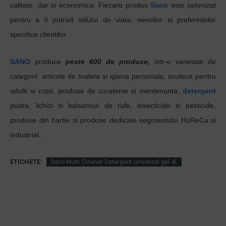
calitate, dar si economica. Fiecare produs
Sano
este optimizat
pentru a fi potrivit stilului de viata, nevoilor si preferintelor
specifice clientilor.
SANO
produce
peste 600 de produse,
intr-o varietate de
categorii: articole de toaleta si igiena personala, scutece pentru
adulti si copii, produse de curatenie si mentenanta,
detergent
pudra, lichizi si balsamuri de rufe, insecticide si pesticide,
produse din hartie si produse dedicate segmentului HoReCa si
industrial.
ETICHETE:
Sano Multi Cleaner Detergent universal gel 4L