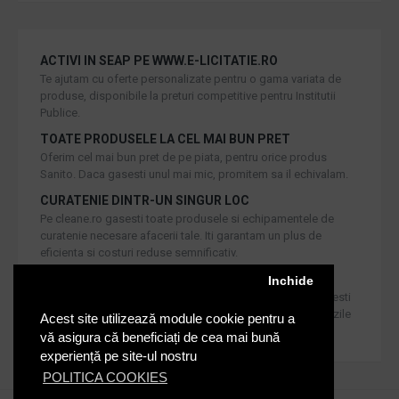
ACTIVI IN SEAP PE WWW.E-LICITATIE.RO
Te ajutam cu oferte personalizate pentru o gama variata de
produse, disponibile la preturi competitive pentru Institutii
Publice.
TOATE PRODUSELE LA CEL MAI BUN PRET
Oferim cel mai bun pret de pe piata, pentru orice produs
Sanito. Daca gasesti unul mai mic, promitem sa il echivalam.
CURATENIE DINTR-UN SINGUR LOC
Pe cleane.ro gasesti toate produsele si echipamentele de
curatenie necesare afacerii tale. Iti garantam un plus de
eficienta si costuri reduse semnificativ.
RETUR IN 30 DE ZILE
Inchide
Iti oferim produse de cea mai inalta calitate, dar daca doresti
inlocuirea sau returnarea lor, noi asiguram returul in 30 de zile
Acest site utilizează module cookie pentru a
de la achizitie catre consumatori.
vă asigura că beneficiați de cea mai bună
experiență pe site-ul nostru
POLITICA COOKIES