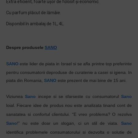
Extra eficient, foarte ușor de folosit și economic.
Cu parfum plăcut de lămâie.
Disponibil în ambalaj de 1L, 4L.
Despre produsele
SANO
SANO
este lider de piata in Israel si se afla printre top preferinte
pentru
consumatorii
deproduse
de
curatenie
a
casei
s
i
igiena
. In
piata din Romania,
SANO
este
prezent
de
mai
bine de 15
ani
.
Viziunea
Sano
incepe si se sfarseste cu consumatorul
Sano
loial. Fiecare idee de produs nou este analizata tinand cont de
sanatatea si confortul clientului.
“E vreo problema? O rezolva
Sano
!”
nu este doar un slogan, ci un stil de viata.
Sano
identifica problemele consumatorului si dezvolta o solutie de