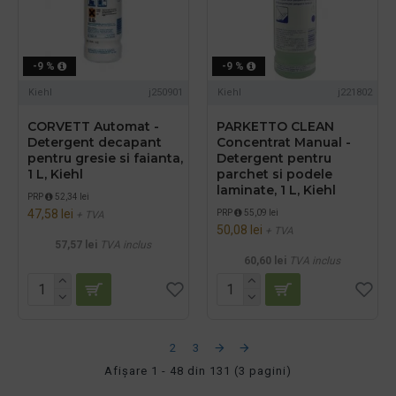
-9 %
-9 %
Kiehl
j250901
Kiehl
j221802
CORVETT Automat -
PARKETTO CLEAN
Detergent decapant
Concentrat Manual -
pentru gresie si faianta,
Detergent pentru
1 L, Kiehl
parchet si podele
laminate, 1 L, Kiehl
PRP
52,34 lei
47,58 lei
PRP
55,09 lei
+ TVA
50,08 lei
+ TVA
57,57 lei
TVA inclus
60,60 lei
TVA inclus
1
2
3
Afişare 1 - 48 din 131 (3 pagini)