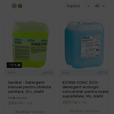
0
-13 %
Kiehl
j400210
Kiehl
j251710
Sanikal - Detergent
ECONA CONC. ECO-
manual pentru obiecte
detergent ecologic
sanitare, 10 L, Kiehl
concentrat pentru toate
suprafetele, 10L, Kiehl
PRP
238,62 lei
358,91 lei
+ TVA
208,67 lei
+ TVA
434,28 lei
TVA inclus
252,49 lei
TVA inclus