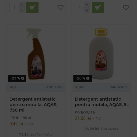
-21 %
-26 %
AQAS
SANDCR069
AQAS
SANDCR051
Detergent antistatic
Detergent antistatic
pentru mobila, AQAS,
pentru mobila, AQAS, 5L
750 ml
PRP
29,11 lei
21,56 lei
PRP
11,98 lei
+ TVA
9,42 lei
+ TVA
26,09 lei
TVA inclus
11,40 lei
TVA inclus