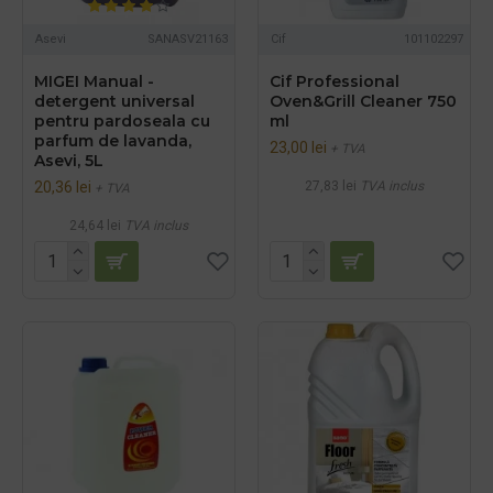
Asevi
SANASV21163
Cif
101102297
MIGEI Manual -
Cif Professional
detergent universal
Oven&Grill Cleaner 750
pentru pardoseala cu
ml
parfum de lavanda,
23,00 lei
+ TVA
Asevi, 5L
20,36 lei
27,83 lei
TVA inclus
+ TVA
24,64 lei
TVA inclus