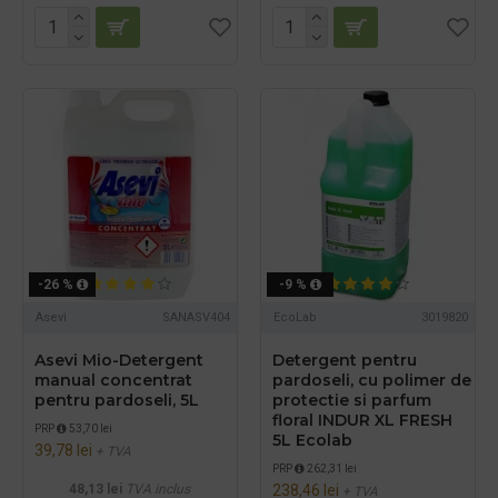
-26 %
-9 %
Asevi
SANASV404
EcoLab
3019820
Asevi Mio-Detergent
Detergent pentru
manual concentrat
pardoseli, cu polimer de
pentru pardoseli, 5L
protectie si parfum
floral INDUR XL FRESH
PRP
53,70 lei
5L Ecolab
39,78 lei
+ TVA
PRP
262,31 lei
48,13 lei
TVA inclus
238,46 lei
+ TVA