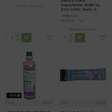
pentru toate
suprafetele, AMBITAL
83,49 lei
TVA inclus
ECO CONC, Kiehl, 1L
PRP
55,36 lei
45,03 lei
+ TVA
54,49 lei
TVA inclus
-10 %
Kiehl
j300502
Kiehl
j350354