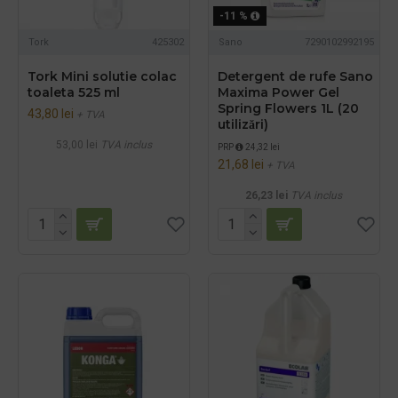
-11 %
Tork
425302
Sano
7290102992195
Tork Mini solutie colac
Detergent de rufe Sano
toaleta 525 ml
Maxima Power Gel
Spring Flowers 1L (20
43,80 lei
+ TVA
utilizări)
53,00 lei
TVA inclus
PRP
24,32 lei
21,68 lei
+ TVA
26,23 lei
TVA inclus