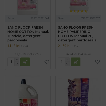
Sano
7290102991044
Sano
7290014397767
SANO FLOOR FRESH
SANO FLOOR FRESH
HOME COTTON Manual,
HOME PAMPERING
1L sticla, detergent
COTTON Manual 2L,
pardoseala
detergent pardoseala
14,18 lei
21,69 lei
+ TVA
+ TVA
17,16 lei
TVA inclus
26,24 lei
TVA inclus