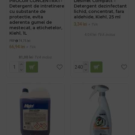
PROCUR CONCENTRAT-
Desinet Compact -
Detergent de intretinere
Detergent dezinfectant
cu substante de
lichid, concentrat, fara
protectie, evita
aldehide, Kiehl, 25 ml
aderenta gumei de
3,34 lei
+ TVA
mestecat, a etichetelor,
Kiehl, 1L
4,04 lei
TVA inclus
PRP
74,75 lei
66,94 lei
+ TVA
81,00 lei
TVA inclus