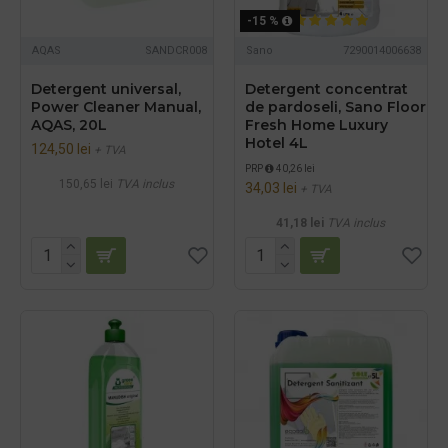
-15 %
AQAS
SANDCR008
Sano
7290014006638
Detergent universal,
Detergent concentrat
Power Cleaner Manual,
de pardoseli, Sano Floor
AQAS, 20L
Fresh Home Luxury
Hotel 4L
124,50 lei
+ TVA
PRP
40,26 lei
150,65 lei
TVA inclus
34,03 lei
+ TVA
41,18 lei
TVA inclus