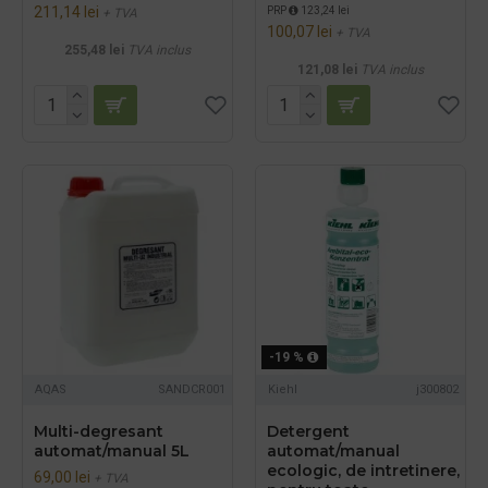
211,14 lei
PRP
123,24 lei
+ TVA
100,07 lei
+ TVA
255,48 lei
TVA inclus
121,08 lei
TVA inclus
-19 %
AQAS
SANDCR001
Kiehl
j300802
Multi-degresant
Detergent
automat/manual 5L
automat/manual
ecologic, de intretinere,
69,00 lei
+ TVA