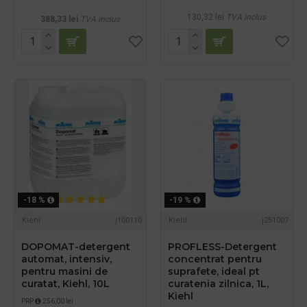
130,32 lei
TVA inclus
388,33 lei
TVA inclus
-18 %
-19 %
Kiehl
j100110
Kiehl
j251007
DOPOMAT-detergent
PROFLESS-Detergent
automat, intensiv,
concentrat pentru
pentru masini de
suprafete, ideal pt
curatat, Kiehl, 10L
curatenia zilnica, 1L,
Kiehl
PRP
256,00 lei