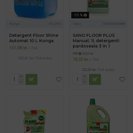
-11 %
Konga
KG-2911
Sano
7290010935888
Detergent Floor Shine
SANO FLOOR PLUS
Automat 10 L Konga
Manual, 1l, detergenti
pardoseala 3 in 1
151,08 lei
+ TVA
PRP
20,52 lei
182,81 lei
TVA inclus
18,35 lei
+ TVA
22,20 lei
TVA inclus