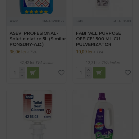
Asevi
SANASV88127
Fabi
FABALO500
ASEVI PROFESIONAL-
FABI "ALL PURPOSE
Solutie clatire 5L (Similar
OFFICE" 500 ML CU
PONSDRY-A.D.)
PULVERIZATOR
35,06 lei
10,09 lei
+ TVA
+ TVA
42,42 lei
TVA inclus
12,21 lei
TVA inclus