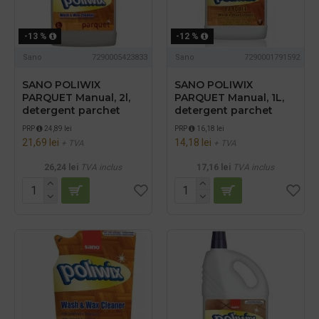
-13 %
-12 %
Sano
7290005423833
Sano
7290001791592
SANO POLIWIX
SANO POLIWIX
PARQUET Manual, 2l,
PARQUET Manual, 1L,
detergent parchet
detergent parchet
PRP
24,89 lei
PRP
16,18 lei
21,69 lei
14,18 lei
+ TVA
+ TVA
26,24 lei
TVA inclus
17,16 lei
TVA inclus