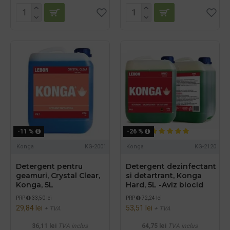
-11 %
-26 %
Konga
KG-2001
Konga
KG-2120
Detergent pentru
Detergent dezinfectant
geamuri, Crystal Clear,
si detartrant, Konga
Konga, 5L
Hard, 5L -Aviz biocid
PRP
33,50 lei
PRP
72,24 lei
29,84 lei
53,51 lei
+ TVA
+ TVA
36,11 lei
TVA inclus
64,75 lei
TVA inclus