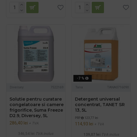
-7 %
Diversey
7522169
Tana
TANA0716090
Solutie pentru curatare
Detergent universal
congelatoare si camere
concentrat, TANET SR
frigorifice, Suma Freeze
13, 5L
D2.9, Diversey, 5L
PRP
123,77 lei
286,40 lei
+ TVA
114,93 lei
+ TVA
346,54 lei
TVA inclus
139,07 lei
TVA inclus