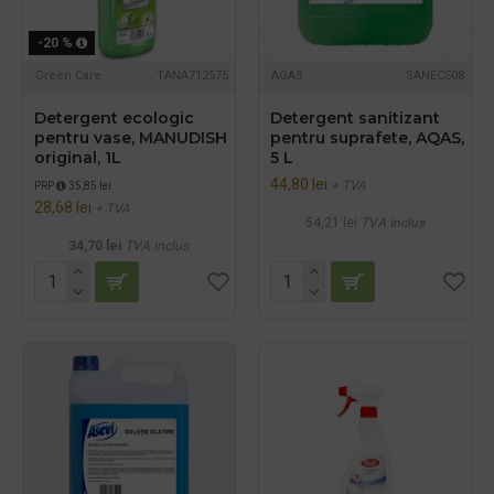
-20 %
Green Care
TANA712575
AQAS
SANEC508
Detergent ecologic
Detergent sanitizant
pentru vase, MANUDISH
pentru suprafete, AQAS,
original, 1L
5 L
44,80 lei
+ TVA
PRP
35,85 lei
28,68 lei
+ TVA
54,21 lei
TVA inclus
34,70 lei
TVA inclus