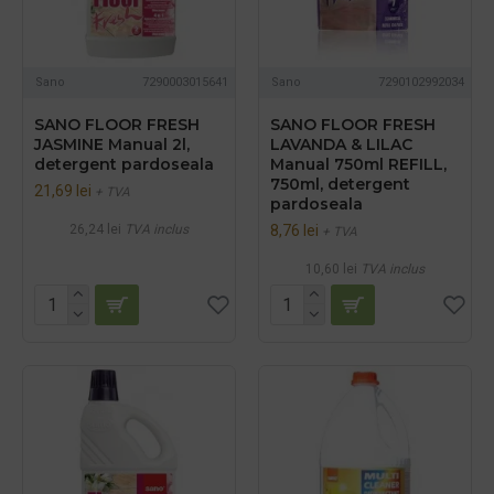
Sano
7290003015641
Sano
7290102992034
SANO FLOOR FRESH
SANO FLOOR FRESH
JASMINE Manual 2l,
LAVANDA & LILAC
detergent pardoseala
Manual 750ml REFILL,
750ml, detergent
21,69 lei
+ TVA
pardoseala
26,24 lei
TVA inclus
8,76 lei
+ TVA
10,60 lei
TVA inclus