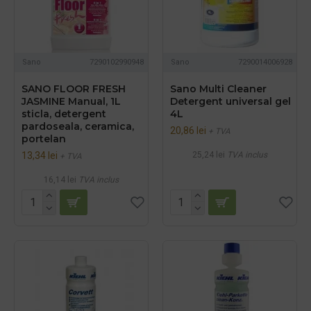
Sano
7290102990948
Sano
7290014006928
SANO FLOOR FRESH
Sano Multi Cleaner
JASMINE Manual, 1L
Detergent universal gel
sticla, detergent
4L
pardoseala, ceramica,
20,86 lei
+ TVA
portelan
13,34 lei
25,24 lei
TVA inclus
+ TVA
16,14 lei
TVA inclus