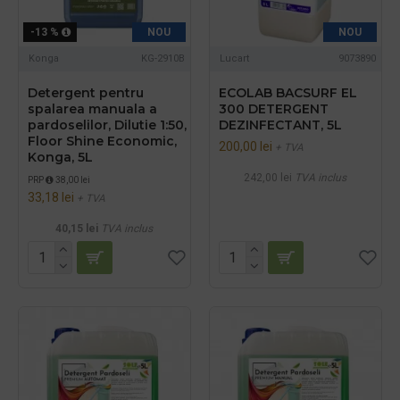
-13 %
NOU
NOU
Konga
KG-2910B
Lucart
9073890
Detergent pentru
ECOLAB BACSURF EL
spalarea manuala a
300 DETERGENT
pardoselilor, Dilutie 1:50,
DEZINFECTANT, 5L
Floor Shine Economic,
200,00 lei
+ TVA
Konga, 5L
242,00 lei
TVA inclus
PRP
38,00 lei
33,18 lei
+ TVA
40,15 lei
TVA inclus