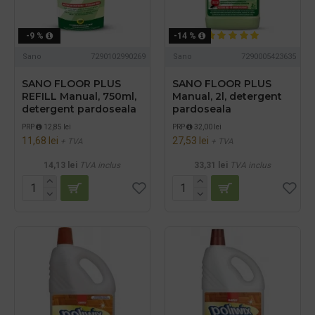
-9 %
-14 %
Sano
7290102990269
Sano
7290005423635
SANO FLOOR PLUS
SANO FLOOR PLUS
REFILL Manual, 750ml,
Manual, 2l, detergent
detergent pardoseala
pardoseala
PRP
12,85 lei
PRP
32,00 lei
11,68 lei
27,53 lei
+ TVA
+ TVA
14,13 lei
TVA inclus
33,31 lei
TVA inclus