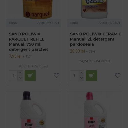
Sano
7290102990771
Sano
7290005430671
SANO POLIWIX
SANO POLIWIX CERAMIC
PARQUET REFILL
Manual, 2l, detergent
Manual, 750 ml,
pardoseala
detergent parchet
20,03 lei
+ TVA
7,95 lei
+ TVA
24,24 lei
TVA inclus
9,62 lei
TVA inclus