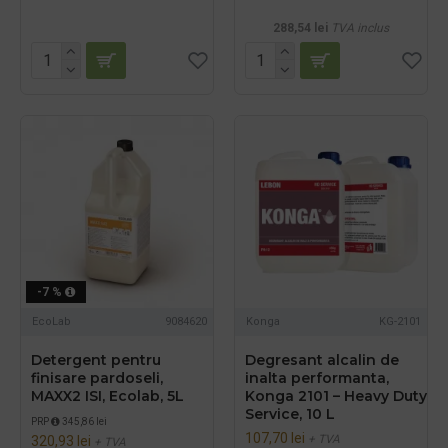
288,54 lei
TVA inclus
-7 %
EcoLab
9084620
Konga
KG-2101
Detergent pentru
Degresant alcalin de
finisare pardoseli,
inalta performanta,
MAXX2 ISI, Ecolab, 5L
Konga 2101 – Heavy Duty
Service, 10 L
PRP
345,86 lei
107,70 lei
+ TVA
320,93 lei
+ TVA