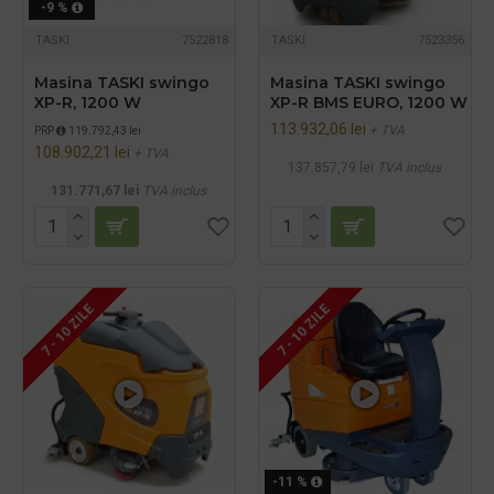
-9 %
TASKI
7522818
TASKI
7523356
Masina TASKI swingo
Masina TASKI swingo
XP-R, 1200 W
XP-R BMS EURO, 1200 W
113.932,06 lei
+ TVA
PRP
119.792,43 lei
108.902,21 lei
+ TVA
137.857,79 lei
TVA inclus
131.771,67 lei
TVA inclus
7 - 10 ZILE
7 - 10 ZILE
-11 %