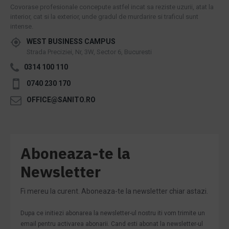
Covorase profesionale concepute astfel incat sa reziste uzurii, atat la
interior, cat si la exterior, unde gradul de murdarire si traficul sunt
intense.
WEST BUSINESS CAMPUS
Strada Preciziei, Nr, 3W, Sector 6, Bucuresti
0314 100 110
0740 230 170
OFFICE@SANITO.RO
Aboneaza-te la
Newsletter
Fi mereu la curent. Aboneaza-te la newsletter chiar astazi.
Dupa ce initiezi abonarea la newsletter-ul nostru iti vom trimite un
email pentru activarea abonarii. Cand esti abonat la newsletter-ul