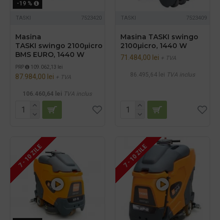
-19 %
TASKI
7523420
TASKI
7523409
Masina
Masina TASKI swingo
TASKI swingo 2100μicro
2100µicro, 1440 W
BMS EURO, 1440 W
71.484,00 lei
+ TVA
PRP
109.062,13 lei
86.495,64 lei
TVA inclus
87.984,00 lei
+ TVA
106.460,64 lei
TVA inclus
7 - 10 ZILE
7 - 10 ZILE