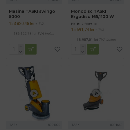
TASKI
7518373
TASKI
8003850
Masina TASKI swingo
Monodisc TASKI
5000
Ergodisc 165,1100 W
153.820,48 lei
+ TVA
PRP
17.260,91 lei
15.691,74 lei
+ TVA
186.122,78 lei
TVA inclus
18.987,01 lei
TVA inclus
TASKI
8004020
TASKI
8004660