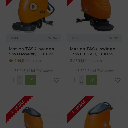
TASKI
7523529
TASKI
7516842
Masina TASKI swingo
Masina TASKI swingo
955 B Power, 1000 W
1255 E EURO, 1000 W
46.484,00 lei
37.604,00 lei
+ TVA
+ TVA
56.245,64 lei
TVA inclus
45.500,84 lei
TVA inclus
7 - 10 ZILE
7 - 10 ZILE