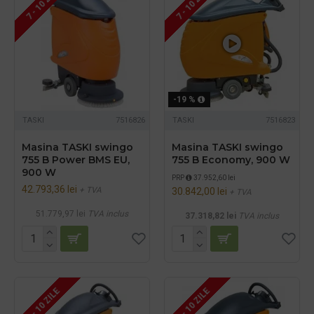
7 - 10 ZILE
7 - 10 ZILE
-19 %
TASKI
7516826
TASKI
7516823
Masina TASKI swingo
Masina TASKI swingo
755 B Power BMS EU,
755 B Economy, 900 W
900 W
PRP
37.952,60 lei
42.793,36 lei
+ TVA
30.842,00 lei
+ TVA
51.779,97 lei
TVA inclus
37.318,82 lei
TVA inclus
7 - 10 ZILE
7 - 10 ZILE