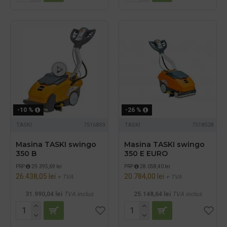
-10 %
-26 %
TASKI
7516859
TASKI
7518528
Masina TASKI swingo
Masina TASKI swingo
350 B
350 E EURO
PRP
29.395,69 lei
PRP
28.058,40 lei
26.438,05 lei
20.784,00 lei
+ TVA
+ TVA
31.990,04 lei
TVA inclus
25.148,64 lei
TVA inclus