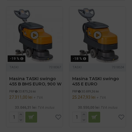
-19 %
-18 %
TASKI
7518367
TASKI
7518534
Masina TASKI swingo
Masina TASKI swingo
455 B BMS EURO, 900 W
455 E EURO
PRP
33.875,26 lei
PRP
30.699,36 lei
27.311,00 lei
25.247,93 lei
+ TVA
+ TVA
33.046,31 lei
TVA inclus
30.550,00 lei
TVA inclus