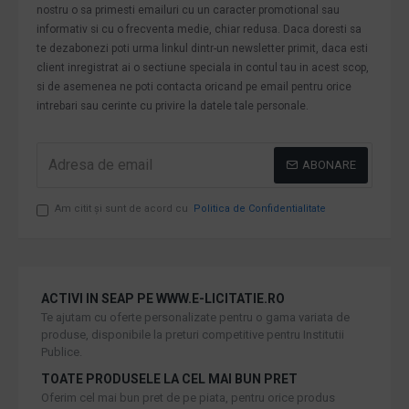
nostru o sa primesti emailuri cu un caracter promotional sau
informativ si cu o frecventa medie, chiar redusa. Daca doresti sa
te dezabonezi poti urma linkul dintr-un newsletter primit, daca esti
client inregistrat ai o sectiune speciala in contul tau in acest scop,
si de asemenea ne poti contacta oricand pe email pentru orice
intrebari sau cerinte cu privire la datele tale personale.
ABONARE
Am citit şi sunt de acord cu
Politica de Confidentialitate
ACTIVI IN SEAP PE WWW.E-LICITATIE.RO
Te ajutam cu oferte personalizate pentru o gama variata de
produse, disponibile la preturi competitive pentru Institutii
Publice.
TOATE PRODUSELE LA CEL MAI BUN PRET
Oferim cel mai bun pret de pe piata, pentru orice produs