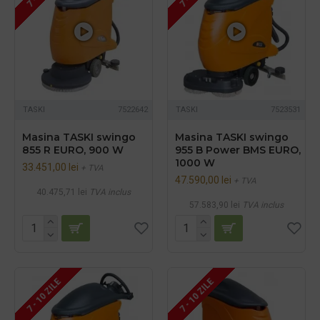
TASKI
7522642
TASKI
7523531
Masina TASKI swingo
Masina TASKI swingo
855 R EURO, 900 W
955 B Power BMS EURO,
1000 W
33.451,00 lei
+ TVA
47.590,00 lei
+ TVA
40.475,71 lei
TVA inclus
57.583,90 lei
TVA inclus
7 - 10 ZILE
7 - 10 ZILE