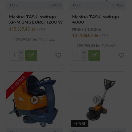
TASKI
7523359
TASKI
7518096
Masina TASKI swingo
Masina TASKI swingo
XP-M BMS EURO, 1200 W
4000
115.367,45 lei
+ TVA
PRP
148.810,08 lei
131.988,00 lei
+ TVA
139.594,61 lei
TVA inclus
159.705,48 lei
TVA inclus
7 - 10 ZILE
-9 %