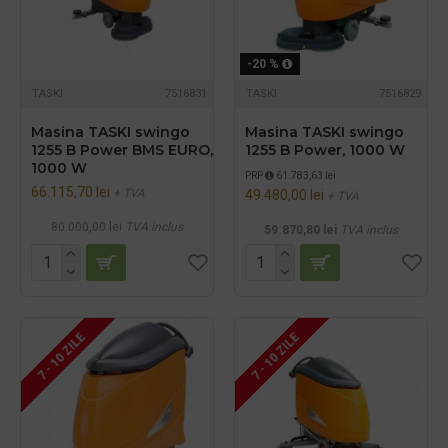
-20 %
TASKI
7516831
TASKI
7516829
Masina TASKI swingo
Masina TASKI swingo
1255 B Power BMS EURO,
1255 B Power, 1000 W
1000 W
PRP
61.783,63 lei
66.115,70 lei
+ TVA
49.480,00 lei
+ TVA
80.000,00 lei
TVA inclus
59.870,80 lei
TVA inclus
7 - 10 ZILE
7 - 10 ZILE