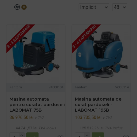
0
3 - 4 SAPTAMANI
3 - 4 SAPTAMANI
Fantom
74000104
Fantom
74000114
Masina automata
Masina automata de
pentru curatat pardoseli
curat pardoseli -
LABOMAT 75B
LABOMAT 195B
36.976,50 lei
103.735,50 lei
+ TVA
+ TVA
44.741,57 lei
TVA inclus
125.519,96 lei
TVA inclus