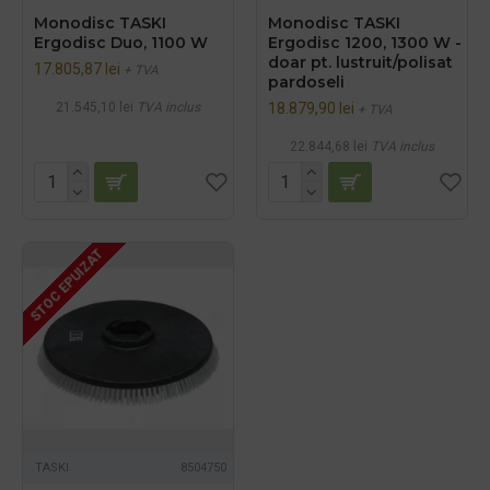
Monodisc TASKI
Monodisc TASKI
Ergodisc Duo, 1100 W
Ergodisc 1200, 1300 W -
doar pt. lustruit/polisat
17.805,87 lei
+ TVA
pardoseli
21.545,10 lei
TVA inclus
18.879,90 lei
+ TVA
22.844,68 lei
TVA inclus
STOC EPUIZAT
TASKI
8504750