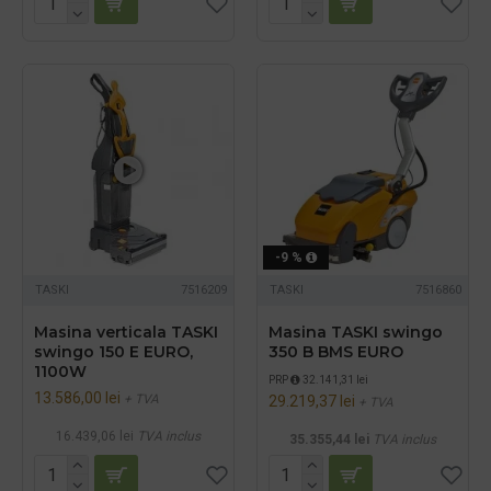
-9 %
TASKI
7516209
TASKI
7516860
Masina verticala TASKI
Masina TASKI swingo
swingo 150 E EURO,
350 B BMS EURO
1100W
PRP
32.141,31 lei
13.586,00 lei
+ TVA
29.219,37 lei
+ TVA
16.439,06 lei
TVA inclus
35.355,44 lei
TVA inclus