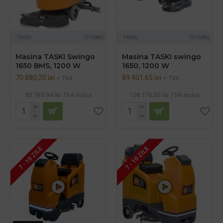
TASKI
7515883
TASKI
7515882
Masina TASKI Swingo
Masina TASKI swingo
1650 BMS, 1200 W
1650, 1200 W
70.880,20 lei
89.401,65 lei
+ TVA
+ TVA
85.765,04 lei
TVA inclus
108.176,00 lei
TVA inclus
7 - 10 ZILE
7 - 10 ZILE