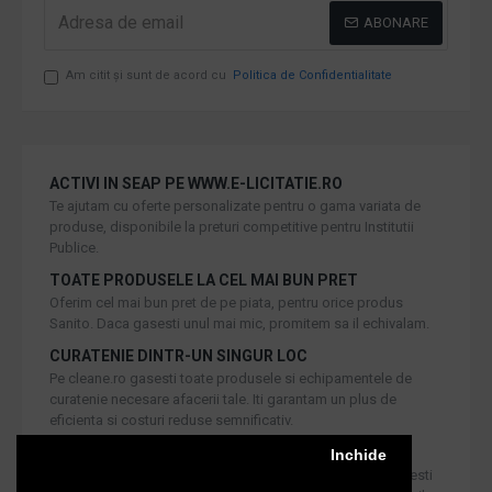
ABONARE
Am citit şi sunt de acord cu
Politica de Confidentialitate
ACTIVI IN SEAP PE WWW.E-LICITATIE.RO
Te ajutam cu oferte personalizate pentru o gama variata de
produse, disponibile la preturi competitive pentru Institutii
Publice.
TOATE PRODUSELE LA CEL MAI BUN PRET
Oferim cel mai bun pret de pe piata, pentru orice produs
Sanito. Daca gasesti unul mai mic, promitem sa il echivalam.
CURATENIE DINTR-UN SINGUR LOC
Pe cleane.ro gasesti toate produsele si echipamentele de
curatenie necesare afacerii tale. Iti garantam un plus de
eficienta si costuri reduse semnificativ.
RETUR IN 30 DE ZILE
Inchide
Iti oferim produse de cea mai inalta calitate, dar daca doresti