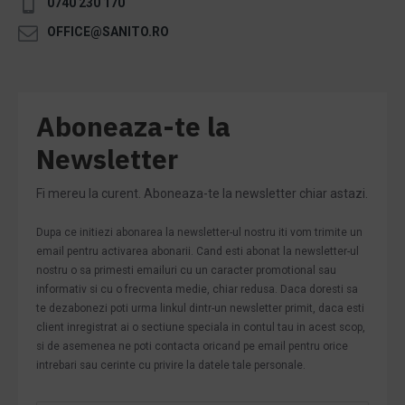
0740 230 170
OFFICE@SANITO.RO
Aboneaza-te la
Newsletter
Fi mereu la curent. Aboneaza-te la newsletter chiar astazi.
Dupa ce initiezi abonarea la newsletter-ul nostru iti vom trimite un
email pentru activarea abonarii. Cand esti abonat la newsletter-ul
nostru o sa primesti emailuri cu un caracter promotional sau
informativ si cu o frecventa medie, chiar redusa. Daca doresti sa
te dezabonezi poti urma linkul dintr-un newsletter primit, daca esti
client inregistrat ai o sectiune speciala in contul tau in acest scop,
si de asemenea ne poti contacta oricand pe email pentru orice
intrebari sau cerinte cu privire la datele tale personale.