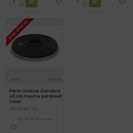
STOC EPUIZAT
TASKI
8504750
Perie rotativa standard
43 cm masina pardoseli
Taski
687,00 lei
+ TVA
831,27 lei
TVA inclus