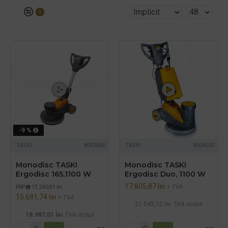
0
-9 %
TASKI
8003850
TASKI
8004020
Monodisc TASKI
Monodisc TASKI
Ergodisc 165,1100 W
Ergodisc Duo, 1100 W
17.805,87 lei
+ TVA
PRP
17.260,91 lei
15.691,74 lei
+ TVA
21.545,10 lei
TVA inclus
18.987,01 lei
TVA inclus