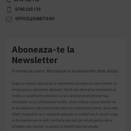
0740 230 170
OFFICE@SANITO.RO
Aboneaza-te la
Newsletter
Fi mereu la curent. Aboneaza-te la newsletter chiar astazi.
Dupa ce initiezi abonarea la newsletter-ul nostru iti vom trimite un
email pentru activarea abonarii. Cand esti abonat la newsletter-ul
nostru o sa primesti emailuri cu un caracter promotional sau
informativ si cu o frecventa medie, chiar redusa. Daca doresti sa
te dezabonezi poti urma linkul dintr-un newsletter primit, daca esti
client inregistrat ai o sectiune speciala in contul tau in acest scop,
si de asemenea ne poti contacta oricand pe email pentru orice
intrebari sau cerinte cu privire la datele tale personale.