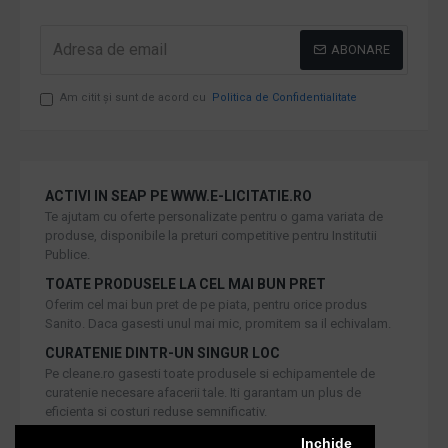
ABONARE
Am citit şi sunt de acord cu
Politica de Confidentialitate
ACTIVI IN SEAP PE WWW.E-LICITATIE.RO
Te ajutam cu oferte personalizate pentru o gama variata de
produse, disponibile la preturi competitive pentru Institutii
Publice.
TOATE PRODUSELE LA CEL MAI BUN PRET
Oferim cel mai bun pret de pe piata, pentru orice produs
Sanito. Daca gasesti unul mai mic, promitem sa il echivalam.
CURATENIE DINTR-UN SINGUR LOC
Pe cleane.ro gasesti toate produsele si echipamentele de
curatenie necesare afacerii tale. Iti garantam un plus de
eficienta si costuri reduse semnificativ.
RETUR IN 30 DE ZILE
Inchide