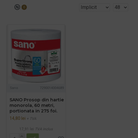
0
Sano
7290014004689
SANO Prosop din hartie
monorola, 60 metri,
portionata in 275 foi.
14,80 lei
+ TVA
17,91 lei
TVA inclus