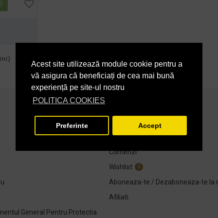
Ş
ini)
Acest site utilizează module cookie pentru a
vă asigura că beneficiați de cea mai bună
experiență pe site-ul nostru
POLITICA COOKIES
CONTUL MEU
Preferinte
Accept
Contul meu
Comenzi
Wishlist
0
ou
Aboneaza-te / Dezaboneaza-te la 
Afiliati
entul General Pentru Protectia