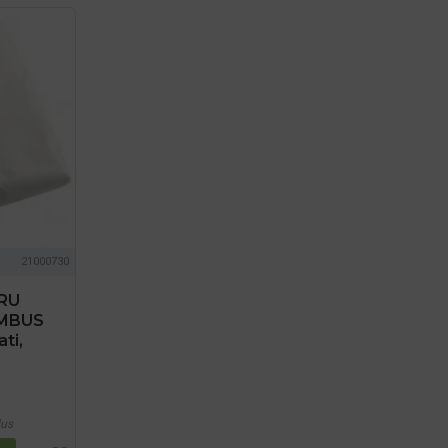
21000730
RU
MBUS
ti,
lus