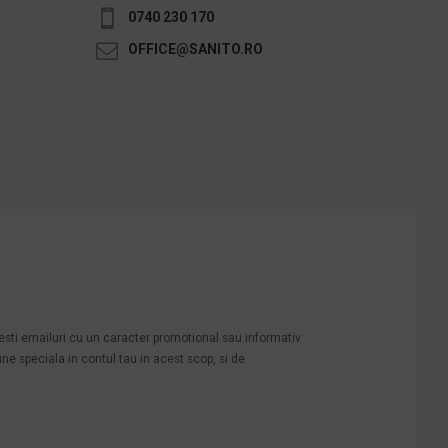
0740 230 170
OFFICE@SANITO.RO
mesti emailuri cu un caracter promotional sau informativ
une speciala in contul tau in acest scop, si de