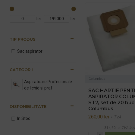
lei
lei
TIP PRODUS
Sac aspirator
CATEGORII
Columbus
Aspiratoare Profesionale
de lichid si praf
SAC HARTIE PENT
ASPIRATOR COLU
ST7, set de 20 buca
DISPONIBILITATE
Columbus
260,00 lei
+ TVA
In Stoc
314,60 lei
TVA inc