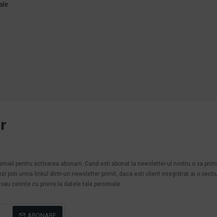
ale
e
r
.
n email pentru activarea abonarii. Cand esti abonat la newsletter-ul nostru o sa pri
poti urma linkul dintr-un newsletter primit, daca esti client inregistrat ai o secti
au cerinte cu privire la datele tale personale.
ABONARE