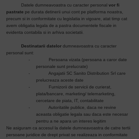
Datele dumneavoastra cu caracter personal
vor fi
pastrate
pe durata detinerii unui cont pe platforma noastra,
precum si in conformitate cu legislatia in vigoare, atat timp cat
avem obligatia legala de a pastra documentele fiscale in
evidenta contabila si in arhiva societatii.
Destinatarii datelor
dumneavoastra cu caracter
personal sunt:
-
Persoana vizata (persoana a caror date
personale sunt prelucrate)
-
Angajatii SC Sanito Distribution Srl care
prelucreaza aceste date
-
Furnizorii de servicii de curierat,
plata/bancare, marketing/ telemarketing,
cercetare de piata, IT, contabilitate
-
Autoritatile publice, daca ne revine
aceasta obligatie legala sau daca este necesar
pentru a ne apara un interes legitim
Ne asiguram ca accesul la datele dumneavoastra de catre tertii
persoane juridice de drept privat se realizeaza in conformitate