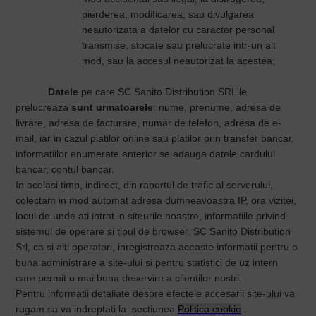
pierderea, modificarea, sau divulgarea
neautorizata a datelor cu caracter personal
transmise, stocate sau prelucrate intr-un alt
mod, sau la accesul neautorizat la acestea;
Datele
pe care
SC Sanito Distribution SRL le
prelucreaza
sunt urmatoarele
: nume, prenume, adresa de
livrare, adresa de facturare, numar de telefon, adresa de e-
mail, iar in cazul platilor online sau platilor prin transfer bancar,
informatiilor enumerate anterior se adauga datele cardului
bancar, contul bancar.
In acelasi timp, indirect, din raportul de trafic al serverului,
colectam in mod automat adresa dumneavoastra IP, ora vizitei,
locul de unde ati intrat in siteurile noastre, informatiile privind
sistemul de operare si tipul de browser. SC Sanito Distribution
Srl, ca si alti operatori, inregistreaza aceaste informatii pentru o
buna administrare a site-ului si pentru statistici de uz intern
care permit o mai buna deservire a clientilor nostri.
Pentru informatii detaliate despre efectele accesarii site-ului va
rugam sa va indreptati la sectiunea
Politica cookie
.