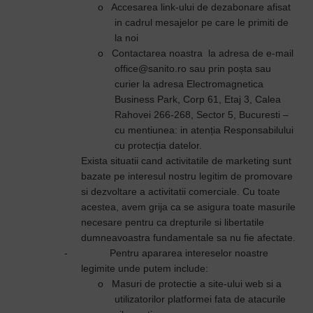
o
Accesarea link-ului de dezabonare afisat
in cadrul mesajelor pe care le primiti de
la noi
o
Contactarea noastra la adresa de e-mail
office@sanito.ro sau prin poșta sau
curier la adresa Electromagnetica
Business Park, Corp 61, Etaj 3, Calea
Rahovei 266-268, Sector 5, Bucuresti –
cu mentiunea: in atenția Responsabilului
cu protecția datelor.
Exista situatii cand activitatile de marketing sunt
bazate pe interesul nostru legitim de promovare
si dezvoltare a activitatii comerciale. Cu toate
acestea, avem grija ca se asigura toate masurile
necesare pentru ca drepturile si libertatile
dumneavoastra fundamentale sa nu fie afectate.
-
Pentru apararea intereselor noastre
legimite unde putem include:
o
Masuri de protectie a site-ului web si a
utilizatorilor platformei fata de atacurile