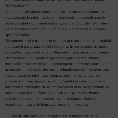
dumneavoastra in siteurile sau serviciile furnizate de Sanito
Distribution Srl.
Aceste sfaturi sunt destinate sa inlature accesul persoanelor
neautorizate la informatiile dumneavoastra personale sau la
corespondenta dumneavoastra atunci cand lucrati intr-o retea
de computere aflata intr-un loc public. (in cafenelele internet,
spre exemplu).
Din pacate, nici o transmisie de date prin intemediul internetului
nu poate fi garantata a fi 100% sigura. In consecinta, in ciuda
eforturilor noastre de a va proteja informatia personala, Sanito
Distribution Srl nu poate asigura sau garanta securitatea
informatiilor transmise de dumneavoastra catre noi, catre si de
la serviciile noastre online sau produsele noastre. Va avertizam
asadar ca orice informatie trimisa catre noi se va face pe
propriu dumneavoastra risc. In momentul in care noi primim
informatiile transmise de dumneavoastra insa, va garantam ca
vom depune toate eforturile pentru a asigura securitatea
acestora in sistemele noastre, conform standardelor de
securitate impuse de legislatia romana in vigoare.
Drepturile
care va sunt garantate sunt prevazute in