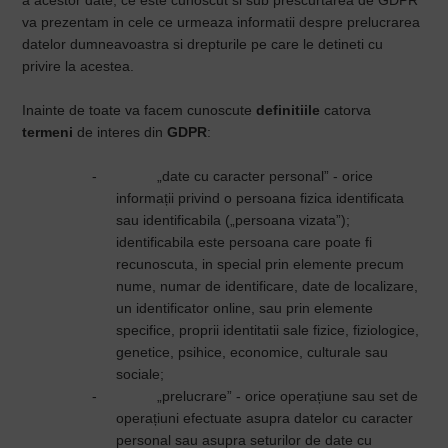
a acestor date, ce este cunoscut si sub prescurtarea de GDPR
va prezentam in cele ce urmeaza informatii despre prelucrarea
datelor dumneavoastra si drepturile pe care le detineti cu
privire la acestea.
Inainte de toate va facem cunoscute
definitiile
catorva
termeni
de interes din
GDPR
:
-
„date cu caracter personal” - orice
informații privind o persoana fizica identificata
sau identificabila („persoana vizata”);
identificabila este persoana care poate fi
recunoscuta, in special prin elemente precum
nume, numar de identificare, date de localizare,
un identificator online, sau prin elemente
specifice, proprii identitatii sale fizice, fiziologice,
genetice, psihice, economice, culturale sau
sociale;
-
„prelucrare” - orice operațiune sau set de
operațiuni efectuate asupra datelor cu caracter
personal sau asupra seturilor de date cu