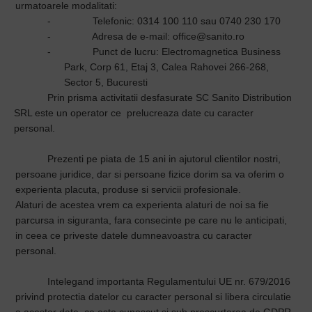
urmatoarele modalitati:
-
Telefonic: 0314 100 110 sau 0740 230 170
-
Adresa de e-mail: office@sanito.ro
-
Punct de lucru: Electromagnetica Business
Park, Corp 61, Etaj 3, Calea Rahovei 266-268,
Sector 5, Bucuresti
Prin prisma activitatii desfasurate SC Sanito Distribution
SRL este un operator ce prelucreaza date cu caracter
personal.
Prezenti pe piata de 15 ani in ajutorul clientilor nostri,
persoane juridice, dar si persoane fizice dorim sa va oferim o
experienta placuta, produse si servicii profesionale.
Alaturi de acestea vrem ca experienta alaturi de noi sa fie
parcursa in siguranta, fara consecinte pe care nu le anticipati,
in ceea ce priveste datele dumneavoastra cu caracter
personal.
Intelegand importanta
Regulamentului UE nr. 679/2016
privind
protectia datelor cu caracter personal si libera circulatie