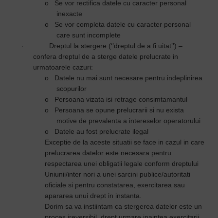
o
Se vor rectifica datele cu caracter personal
inexacte
o
Se vor completa datele cu caracter personal
care sunt incomplete
·
Dreptul la stergere (‘’dreptul de a fi uitat’’) –
confera dreptul de a sterge datele prelucrate in
urmatoarele cazuri:
o
Datele nu mai sunt necesare pentru indeplinirea
scopurilor
o
Persoana vizata isi retrage consimtamantul
o
Persoana se opune prelucrarii si nu exista
motive de prevalenta a intereselor operatorului
o
Datele au fost prelucrate ilegal
Exceptie de la aceste situatii se face in cazul in care
prelucrarea datelor este necesara pentru
respectarea unei obligatii legale conform dreptului
Uniunii/inter nori a unei sarcini publice/autoritati
oficiale si pentru constatarea, exercitarea sau
apararea unui drept in instanta.
Dorim sa va instiintam ca stergerea datelor este un
proces ireversibil, drept urmare inaintea exercitarii