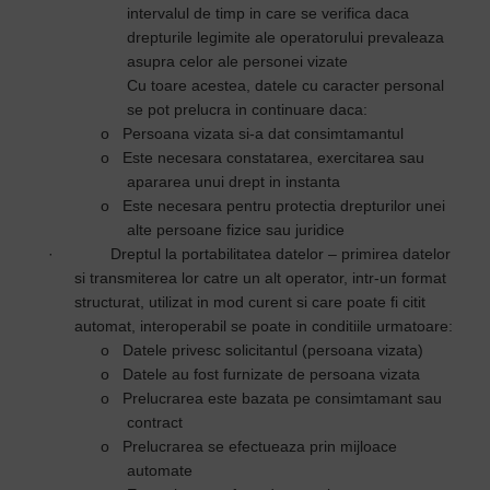
intervalul de timp in care se verifica daca
drepturile legimite ale operatorului prevaleaza
asupra celor ale personei vizate
Cu toare acestea, datele cu caracter personal
se pot prelucra in continuare daca:
o
Persoana vizata si-a dat consimtamantul
o
Este necesara constatarea, exercitarea sau
apararea unui drept in instanta
o
Este necesara pentru protectia drepturilor unei
alte persoane fizice sau juridice
·
Dreptul la portabilitatea datelor – primirea datelor
si transmiterea lor catre un alt operator, intr-un format
structurat, utilizat in mod curent si care poate fi citit
automat, interoperabil se poate in conditiile urmatoare:
o
Datele privesc solicitantul (persoana vizata)
o
Datele au fost furnizate de persoana vizata
o
Prelucrarea este bazata pe consimtamant sau
contract
o
Prelucrarea se efectueaza prin mijloace
automate