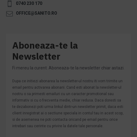
0740 230 170
OFFICE@SANITO.RO
Aboneaza-te la
Newsletter
Fi mereu la curent. Aboneaza-te la newsletter chiar astazi.
Dupa ce initiezi abonarea la newsletter-ul nostru iti vom trimite un
email pentru activarea abonarii. Cand esti abonat la newsletter-ul
nostru o sa primesti emailuri cu un caracter promotional sau
informativ si cu o frecventa medie, chiar redusa. Daca doresti sa
te dezabonezi poti urma linkul dintr-un newsletter primit, daca esti
client inregistrat ai o sectiune speciala in contul tau in acest scop,
si de asemenea ne poti contacta oricand pe email pentru orice
intrebari sau cerinte cu privire la datele tale personale.