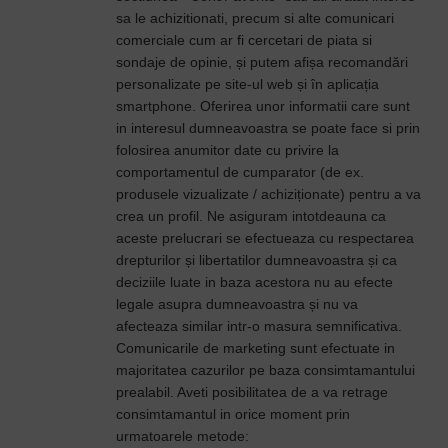
sa le achizitionati, precum si alte comunicari
comerciale cum ar fi cercetari de piata si
sondaje de opinie, și putem afișa recomandări
personalizate pe site-ul web și în aplicația
smartphone. Oferirea unor informatii care sunt
in interesul dumneavoastra se poate face si prin
folosirea anumitor date cu privire la
comportamentul de cumparator (de ex.
produsele vizualizate / achiziționate) pentru a va
crea un profil. Ne asiguram intotdeauna ca
aceste prelucrari se efectueaza cu respectarea
drepturilor și libertatilor dumneavoastra și ca
deciziile luate in baza acestora nu au efecte
legale asupra dumneavoastra și nu va
afecteaza similar intr-o masura semnificativa.
Comunicarile de marketing sunt efectuate in
majoritatea cazurilor pe baza consimtamantului
prealabil. Aveti posibilitatea de a va retrage
consimtamantul in orice moment prin
urmatoarele metode: