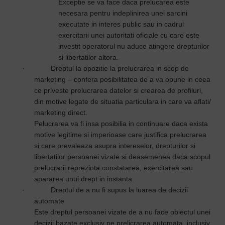
Exceptie se va face daca prelucarea este
necesara pentru indeplinirea unei sarcini
executate in interes public sau in cadrul
exercitarii unei autoritati oficiale cu care este
investit operatorul nu aduce atingere drepturilor
si libertatilor altora.
·
Dreptul la opozitie la prelucrarea in scop de
marketing – confera posibilitatea de a va opune in ceea
ce priveste prelucrarea datelor si crearea de profiluri,
din motive legate de situatia particulara in care va aflati/
marketing direct.
Pelucrarea va fi insa posibilia in continuare daca exista
motive legitime si imperioase care justifica prelucrarea
si care prevaleaza asupra intereselor, drepturilor si
libertatilor persoanei vizate si deasemenea daca scopul
prelucrarii reprezinta constatarea, exercitarea sau
apararea unui drept in instanta.
·
Dreptul de a nu fi supus la luarea de decizii
automate
Este dreptul persoanei vizate de a nu face obiectul unei
decizii bazate exclusiv pe prelicrarea automata, inclusiv