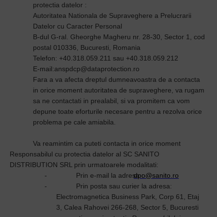
protectia datelor :
Autoritatea Nationala de Supraveghere a Prelucrarii
Datelor cu Caracter Personal
B-dul G-ral. Gheorghe Magheru nr. 28-30, Sector 1, cod
postal 010336, Bucuresti, Romania
Telefon: +40.318.059.211 sau +40.318.059.212
E-mail:anspdcp@dataprotection.ro
Fara a va afecta dreptul dumneavoastra de a contacta
in orice moment autoritatea de supraveghere, va rugam
sa ne contactati in prealabil, si va promitem ca vom
depune toate eforturile necesare pentru a rezolva orice
problema pe cale amiabila.
Va reamintim ca puteti contacta in orice moment
Responsabilul cu protectia datelor al SC SANITO
DISTRIBUTION SRL prin urmatoarele modalitati:
-
Prin e-mail la adresa :
dpo@sanito.ro
-
Prin posta sau curier la adresa:
Electromagnetica Business Park, Corp 61, Etaj
3, Calea Rahovei 266-268, Sector 5, Bucuresti