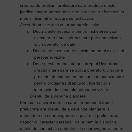
crearea de profiluri, prelucrare care produce efecte
juridice asupra persoanei vizate sau care o afecteaza in
mod similar intr-o masura semnificativa.
Acest drept vine insa cu urmatoarele limite :
o
Decizia este necesara pentru incheierea sau
executarea unui contract intre persoana vizata
si un operator de date
o
Decizia se bazeaza pe consimtamantul explicit al
persoanei vizate
o
Decizia este autorizata prin dreptul Uniunii sau
dreptul intern care se aplica operatorului si care
prevede, deasemenea, masuri corespunzatoare
pentru protejarea drepturilor, libertatilor si
intereselor legitime ale persoanei vizate
·
Dreptul de a depune plangere
Persoana a carei date cu caracter personal ii sunt
prelucrate are dreptul de a depunde plangere la
autoritatea de supraveghere cu privire la prelucrarea
datelor cu caracter personal. Va punem la dispozitie
datele de contact ale autoritatii de supraveghere pentru