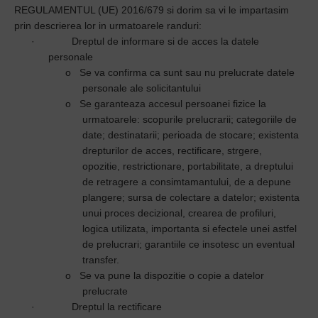
REGULAMENTUL (UE) 2016/679 si dorim sa vi le impartasim
prin descrierea lor in urmatoarele randuri:
·
Dreptul de informare si de acces la datele
personale
o
Se va confirma ca sunt sau nu prelucrate datele
personale ale solicitantului
o
Se garanteaza accesul persoanei fizice la
urmatoarele: scopurile prelucrarii; categoriile de
date; destinatarii; perioada de stocare; existenta
drepturilor de acces, rectificare, strgere,
opozitie, restrictionare, portabilitate, a dreptului
de retragere a consimtamantului, de a depune
plangere; sursa de colectare a datelor; existenta
unui proces decizional, crearea de profiluri,
logica utilizata, importanta si efectele unei astfel
de prelucrari; garantiile ce insotesc un eventual
transfer.
o
Se va pune la dispozitie o copie a datelor
prelucrate
·
Dreptul la rectificare