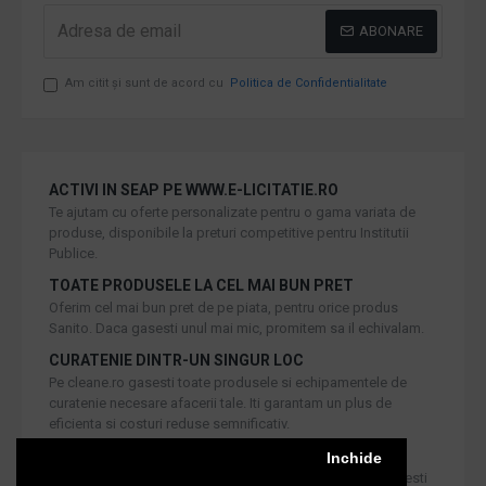
ABONARE
Am citit şi sunt de acord cu
Politica de Confidentialitate
ACTIVI IN SEAP PE WWW.E-LICITATIE.RO
Te ajutam cu oferte personalizate pentru o gama variata de
produse, disponibile la preturi competitive pentru Institutii
Publice.
TOATE PRODUSELE LA CEL MAI BUN PRET
Oferim cel mai bun pret de pe piata, pentru orice produs
Sanito. Daca gasesti unul mai mic, promitem sa il echivalam.
CURATENIE DINTR-UN SINGUR LOC
Pe cleane.ro gasesti toate produsele si echipamentele de
curatenie necesare afacerii tale. Iti garantam un plus de
eficienta si costuri reduse semnificativ.
RETUR IN 30 DE ZILE
Inchide
Iti oferim produse de cea mai inalta calitate, dar daca doresti