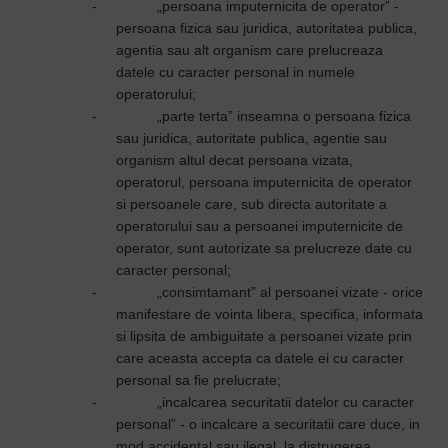
-
„persoana imputernicita de operator” -
persoana fizica sau juridica, autoritatea publica,
agentia sau alt organism care prelucreaza
datele cu caracter personal in numele
operatorului;
-
„parte terta” inseamna o persoana fizica
sau juridica, autoritate publica, agentie sau
organism altul decat persoana vizata,
operatorul, persoana imputernicita de operator
si persoanele care, sub directa autoritate a
operatorului sau a persoanei imputernicite de
operator, sunt autorizate sa prelucreze date cu
caracter personal;
-
„consimtamant” al persoanei vizate - orice
manifestare de vointa libera, specifica, informata
si lipsita de ambiguitate a persoanei vizate prin
care aceasta accepta ca datele ei cu caracter
personal sa fie prelucrate;
-
„incalcarea securitatii datelor cu caracter
personal” - o incalcare a securitatii care duce, in
mod accidental sau ilegal, la distrugerea,