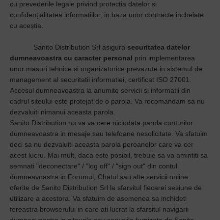
cu prevederile legale privind protectia datelor si
confidențialitatea informatiilor, in baza unor contracte incheiate
cu aceștia.
Sanito Distribution Srl asigura
securitatea datelor
dumneavoastra cu caracter personal
prin implementarea
unor masuri tehnice si organizatorice prevazute in sistemul de
management al securitatii informatiei, certificat ISO 27001.
Accesul dumneavoastra la anumite servicii si informatii din
cadrul siteului este protejat de o parola. Va recomandam sa nu
dezvaluiti nimanui aceasta parola.
Sanito Distribution nu va va cere niciodata parola conturilor
dumneavoastra in mesaje sau telefoane nesolicitate. Va sfatuim
deci sa nu dezvaluiti aceasta parola peroanelor care va cer
acest lucru. Mai mult, daca este posibil, trebuie sa va amintiti sa
semnati "deconectare" / "log off" / "sign out" din contul
dumneavoastra in Forumul, Chatul sau alte servicii online
oferite de Sanito Distribution Srl la sfarsitul fiecarei sesiune de
utilizare a acestora. Va sfatuim de asemenea sa inchideti
fereastra browserului in care ati lucrat la sfarsitul navigarii