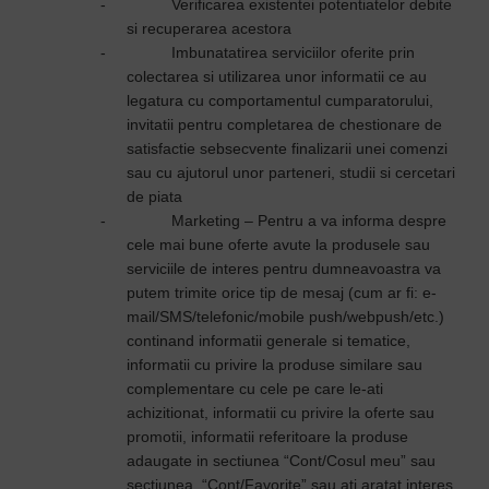
-
Verificarea existentei potentiatelor debite
si recuperarea acestora
-
Imbunatatirea serviciilor oferite prin
colectarea si utilizarea unor informatii ce au
legatura cu comportamentul cumparatorului,
invitatii pentru completarea de chestionare de
satisfactie sebsecvente finalizarii unei comenzi
sau cu ajutorul unor parteneri, studii si cercetari
de piata
-
Marketing – Pentru a va informa despre
cele mai bune oferte avute la produsele sau
serviciile de interes pentru dumneavoastra va
putem trimite orice tip de mesaj (cum ar fi: e-
mail/SMS/telefonic/mobile push/webpush/etc.)
continand informatii generale si tematice,
informatii cu privire la produse similare sau
complementare cu cele pe care le-ati
achizitionat, informatii cu privire la oferte sau
promotii, informatii referitoare la produse
adaugate in sectiunea “Cont/Cosul meu” sau
sectiunea “Cont/Favorite” sau ati aratat interes