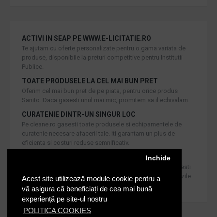
ACTIVI IN SEAP PE WWW.E-LICITATIE.RO
Te ajutam cu oferte personalizate pentru o gama variata de
produse, disponibile la preturi competitive pentru Institutii
Publice.
TOATE PRODUSELE LA CEL MAI BUN PRET
Oferim cel mai bun pret de pe piata, pentru orice produs
Sanito. Daca gasesti unul mai mic, promitem sa il echivalam.
CURATENIE DINTR-UN SINGUR LOC
Pe cleane.ro gasesti toate produsele si echipamentele de
curatenie necesare afacerii tale. Iti garantam un plus de
eficienta si costuri reduse semnificativ.
RETUR IN 30 DE ZILE
Inchide
Iti oferim produse de cea mai inalta calitate, dar daca doresti
inlocuirea sau returnarea lor, noi asiguram returul in 30 de zile
Acest site utilizează module cookie pentru a
de la achizitie catre consumatori.
vă asigura că beneficiați de cea mai bună
experiență pe site-ul nostru
POLITICA COOKIES