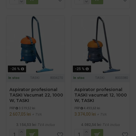
-26 %
-25 %
In stoc
TASKI
8004270
In stoc
TASKI
8003380
Aspirator profesional
Aspirator profesional
TASKI Vacumat 22, 1000
TASKI vacumat 12, 1000
W, TASKI
W, TASKI
PRP
3.519,52 lei
PRP
4.493,63 lei
2.607,05 lei
3.374,00 lei
+ TVA
+ TVA
3.154,53 lei
TVA inclus
4.082,54 lei
TVA inclus