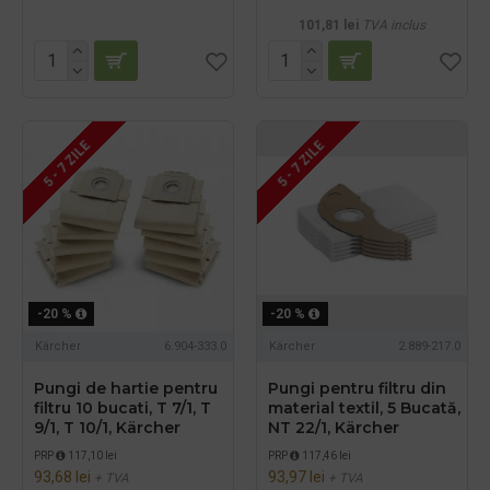
101,81 lei
TVA inclus
5 - 7 ZILE
5 - 7 ZILE
-20 %
-20 %
Kärcher
6.904-333.0
Kärcher
2.889-217.0
Pungi de hartie pentru
Pungi pentru filtru din
filtru 10 bucati, T 7/1, T
material textil, 5 Bucată,
9/1, T 10/1, Kärcher
NT 22/1, Kärcher
PRP
117,10 lei
PRP
117,46 lei
93,68 lei
93,97 lei
+ TVA
+ TVA