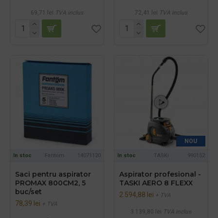
69,71 lei
TVA inclus
72,41 lei
TVA inclus
NOU
In stoc
Fantom
14071120
In stoc
TASKI
990152
Saci pentru aspirator
Aspirator profesional -
PROMAX 800CM2, 5
TASKI AERO 8 FLEXX
buc/set
2.594,88 lei
+ TVA
78,39 lei
+ TVA
3.139,80 lei
TVA inclus