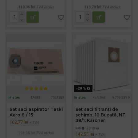
113,35 lei
TVA inclus
113,70 lei
TVA inclus
-20 %
In stoc
TASKI
7524289
In stoc
Kärcher
9.755-289.0
Set saci aspirator Taski
Set saci filtranți de
Aero 8 / 15
schimb, 10 Bucată, NT
38/1, Kärcher
162,77 lei
+ TVA
PRP
178,19 lei
196,95 lei
TVA inclus
142,55 lei
+ TVA