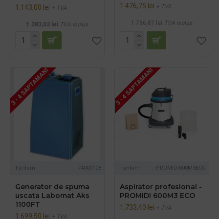
1.476,75 lei
+ TVA
1.143,00 lei
+ TVA
1.786,87 lei
TVA inclus
1.383,03 lei
TVA inclus
3 - 4 SAPTAMANI
3 - 4 SAPTAMANI
Fantom
74000108
Fantom
PROMIDI600M3ECO
Generator de spuma
Aspirator profesional -
uscata Labomat Aks
PROMIDI 600M3 ECO
1100FT
1.733,40 lei
+ TVA
1.699,50 lei
+ TVA