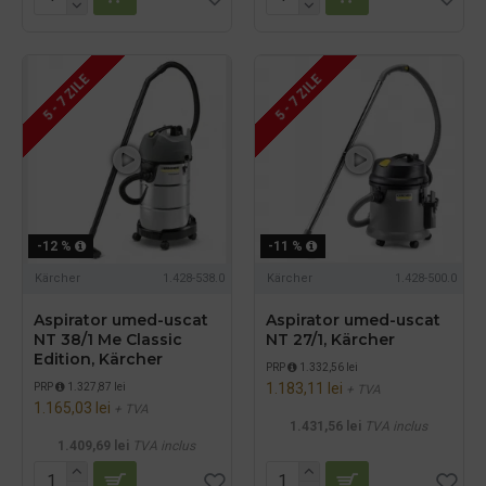
5 - 7 ZILE
5 - 7 ZILE
-12 %
-11 %
Kärcher
1.428-538.0
Kärcher
1.428-500.0
Aspirator umed-uscat
Aspirator umed-uscat
NT 38/1 Me Classic
NT 27/1, Kärcher
Edition, Kärcher
PRP
1.332,56 lei
1.183,11 lei
PRP
1.327,87 lei
+ TVA
1.165,03 lei
+ TVA
1.431,56 lei
TVA inclus
1.409,69 lei
TVA inclus