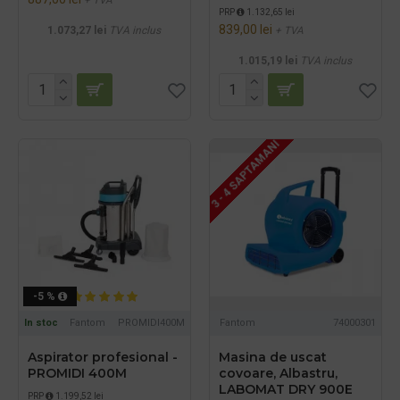
+ TVA
PRP
1.132,65 lei
839,00 lei
1.073,27 lei
TVA inclus
+ TVA
1.015,19 lei
TVA inclus
3 - 4 SAPTAMANI
-5 %
In stoc
Fantom
PROMIDI400M
Fantom
74000301
Aspirator profesional -
Masina de uscat
PROMIDI 400M
covoare, Albastru,
LABOMAT DRY 900E
PRP
1.199,52 lei