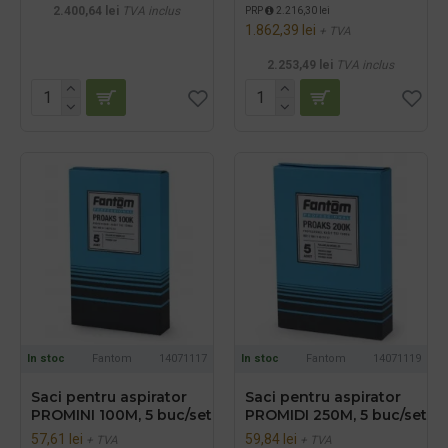
2.400,64 lei
TVA inclus
PRP
2.216,30 lei
1.862,39 lei
+ TVA
2.253,49 lei
TVA inclus
In stoc
Fantom
14071117
In stoc
Fantom
14071119
Saci pentru aspirator
Saci pentru aspirator
PROMINI 100M, 5 buc/set
PROMIDI 250M, 5 buc/set
57,61 lei
59,84 lei
+ TVA
+ TVA