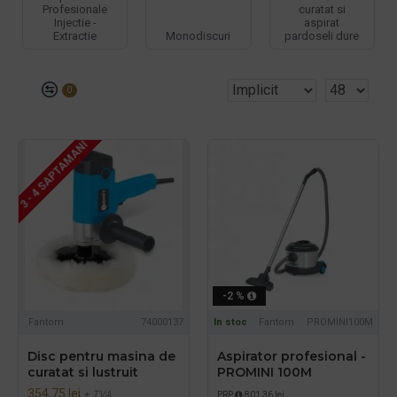
Profesionale
curatat si
Injectie -
aspirat
Extractie
Monodiscuri
pardoseli dure
0
3 - 4 SAPTAMANI
-2 %
Fantom
74000137
In stoc
Fantom
PROMINI100M
Disc pentru masina de
Aspirator profesional -
curatat si lustruit
PROMINI 100M
354,75 lei
+ TVA
PRP
801,36 lei