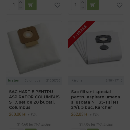
7 - 10 ZILE
In stoc
Columbus
21000730
Kärcher
6.904-171.0
SAC HARTIE PENTRU
Sac filtrant special
ASPIRATOR COLUMBUS
pentru aspirare umeda
ST7, set de 20 bucati,
si uscata NT 35-1 si NT
Columbus
27/1, 5 buc, Kärcher
260,00 lei
262,03 lei
+ TVA
+ TVA
314,60 lei
TVA inclus
317,06 lei
TVA inclus