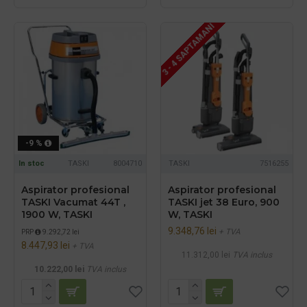
3 - 4 SAPTAMANI
-9 %
In stoc
TASKI
8004710
TASKI
7516255
Aspirator profesional
Aspirator profesional
TASKI Vacumat 44T ,
TASKI jet 38 Euro, 900
1900 W, TASKI
W, TASKI
9.348,76 lei
+ TVA
PRP
9.292,72 lei
8.447,93 lei
+ TVA
11.312,00 lei
TVA inclus
10.222,00 lei
TVA inclus