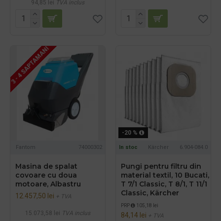
94,85 lei
TVA inclus
3 - 4 SAPTAMANI
-20 %
Fantom
74000302
In stoc
Kärcher
6.904-084.0
Masina de spalat
Pungi pentru filtru din
covoare cu doua
material textil, 10 Bucati,
motoare, Albastru
T 7/1 Classic, T 8/1, T 11/1
Classic, Kärcher
12.457,50 lei
+ TVA
PRP
105,18 lei
15.073,58 lei
TVA inclus
84,14 lei
+ TVA