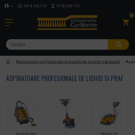
0314 100 110
0740 230 170
0
Aspiratoare profesionale si masini de curatat pardoseli
Aspir
ASPIRATOARE PROFESIONALE DE LICHID SI PRAF
Aspiratoare
Masini de