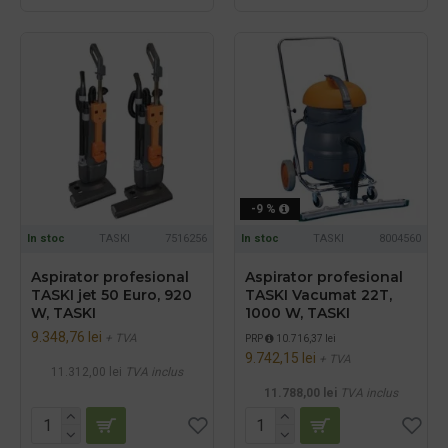
-9 %
In stoc
TASKI
7516256
In stoc
TASKI
8004560
Aspirator profesional
Aspirator profesional
TASKI jet 50 Euro, 920
TASKI Vacumat 22T,
W, TASKI
1000 W, TASKI
9.348,76 lei
+ TVA
PRP
10.716,37 lei
9.742,15 lei
+ TVA
11.312,00 lei
TVA inclus
11.788,00 lei
TVA inclus