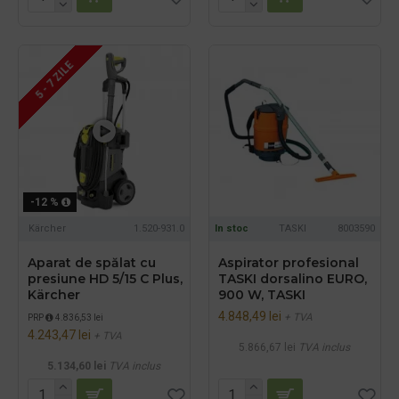
5 - 7 ZILE
-12 %
Kärcher
1.520-931.0
In stoc
TASKI
8003590
Aparat de spălat cu
Aspirator profesional
presiune HD 5/15 C Plus,
TASKI dorsalino EURO,
Kärcher
900 W, TASKI
4.848,49 lei
+ TVA
PRP
4.836,53 lei
4.243,47 lei
+ TVA
5.866,67 lei
TVA inclus
5.134,60 lei
TVA inclus