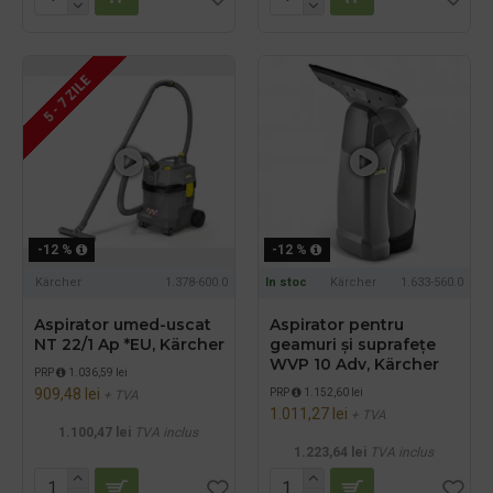
5 - 7 ZILE
-12 %
-12 %
Kärcher
1.378-600.0
In stoc
Kärcher
1.633-560.0
Aspirator umed-uscat
Aspirator pentru
NT 22/1 Ap *EU, Kärcher
geamuri și suprafețe
WVP 10 Adv, Kärcher
PRP
1.036,59 lei
909,48 lei
PRP
1.152,60 lei
+ TVA
1.011,27 lei
+ TVA
1.100,47 lei
TVA inclus
1.223,64 lei
TVA inclus