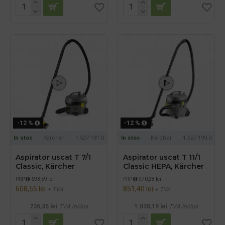
-12 %
-12 %
In stoc
Kärcher
1.527-181.0
In stoc
Kärcher
1.527-199.0
Aspirator uscat T 7/1
Aspirator uscat T 11/1
Classic, Kärcher
Classic HEPA, Kärcher
PRP
693,59 lei
PRP
970,38 lei
608,55 lei
851,40 lei
+ TVA
+ TVA
736,35 lei
TVA inclus
1.030,19 lei
TVA inclus