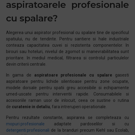
aspiratoarele profesionale
cu spalare?
Alegerea unui aspirator profesional cu spalare tine de specificul
spatiului, nu de tendinte. Pentru santiere si hale industriale
conteaza capacitatea cuvei si rezistenta componentelor. In
birouri sau hoteluri, nivelul de zgomot si manevrabilitatea sunt
prioritare. In mediul medical, filtrarea si controlul particulelor
devin criterii centrale.
In gama de
aspiratoare profesionale cu spalare
gasesti
aspiratoare pentru lichide silentioase pentru zone ocupate,
modele dorsale pentru spatii greu accesibile si echipamente
umed-uscate pentru interventii rapide. Consumabilele si
accesoriile raman usor de inlocuit, ceea ce sustine o rutina
de
curatenie in detaliu
, fara intreruperi operationale.
Pentru rezultate constante, aspirarea se completeaza cu
mopuri profesionale
adaptate pardoselilor si cu
detergenti profesionali
de la branduri precum Kiehl sau Ecolab,