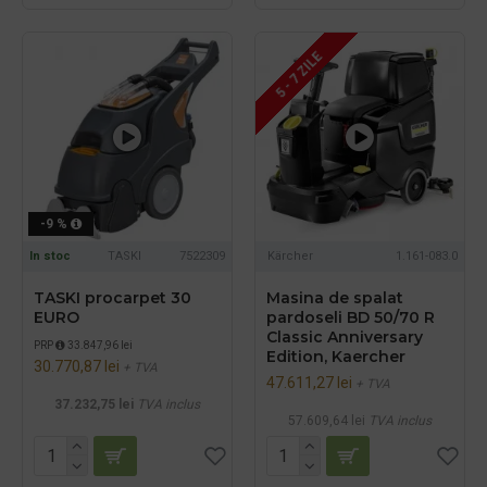
5 - 7 ZILE
-9 %
In stoc
TASKI
7522309
Kärcher
1.161-083.0
TASKI procarpet 30
Masina de spalat
EURO
pardoseli BD 50/70 R
Classic Anniversary
PRP
33.847,96 lei
Edition, Kaercher
30.770,87 lei
+ TVA
47.611,27 lei
+ TVA
37.232,75 lei
TVA inclus
57.609,64 lei
TVA inclus