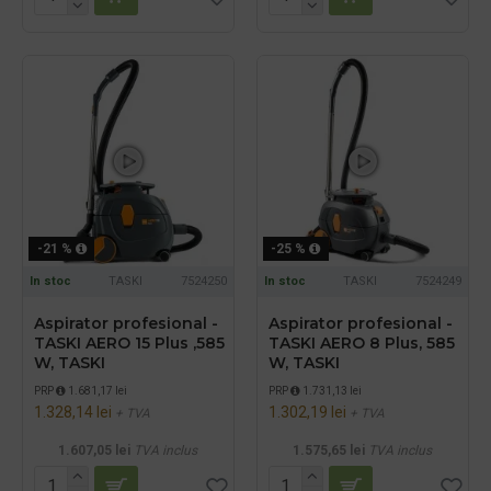
-21 %
-25 %
In stoc
TASKI
7524250
In stoc
TASKI
7524249
Aspirator profesional -
Aspirator profesional -
TASKI AERO 15 Plus ,585
TASKI AERO 8 Plus, 585
W, TASKI
W, TASKI
PRP
1.681,17 lei
PRP
1.731,13 lei
1.328,14 lei
1.302,19 lei
+ TVA
+ TVA
1.607,05 lei
TVA inclus
1.575,65 lei
TVA inclus