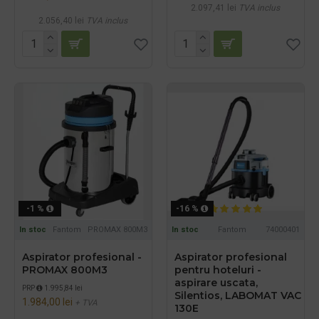
2.097,41 lei
TVA inclus
2.056,40 lei
TVA inclus
-1 %
-16 %
In stoc
Fantom
PROMAX 800M3
In stoc
Fantom
74000401
Aspirator profesional -
Aspirator profesional
PROMAX 800M3
pentru hoteluri -
aspirare uscata,
PRP
1.995,84 lei
Silentios, LABOMAT VAC
1.984,00 lei
+ TVA
130E