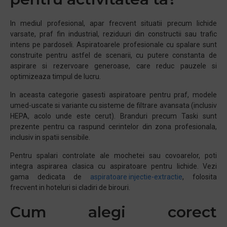
In mediul profesional, apar frecvent situatii precum lichide
varsate, praf fin industrial, reziduuri din constructii sau trafic
intens pe pardoseli. Aspiratoarele profesionale cu spalare sunt
construite pentru astfel de scenarii, cu putere constanta de
aspirare si rezervoare generoase, care reduc pauzele si
optimizeaza timpul de lucru.
In aceasta categorie gasesti aspiratoare pentru praf, modele
umed-uscate si variante cu sisteme de filtrare avansata (inclusiv
HEPA, acolo unde este cerut). Branduri precum Taski sunt
prezente pentru ca raspund cerintelor din zona profesionala,
inclusiv in spatii sensibile.
Pentru spalari controlate ale mochetei sau covoarelor, poti
integra aspirarea clasica cu aspiratoare pentru lichide. Vezi
gama dedicata de
aspiratoare injectie-extractie
, folosita
frecvent in hoteluri si cladiri de birouri.
Cum alegi corect