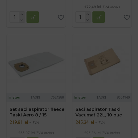
172,49 lei
TVA inclus
In stoc
TASKI
7524288
In stoc
TASKI
8504940
Set saci aspirator fleece
Saci aspirator Taski
Taski Aero 8 / 15
Vacumat 22L, 10 buc
219,81 lei
245,34 lei
+ TVA
+ TVA
265,97 lei
TVA inclus
296,86 lei
TVA inclus