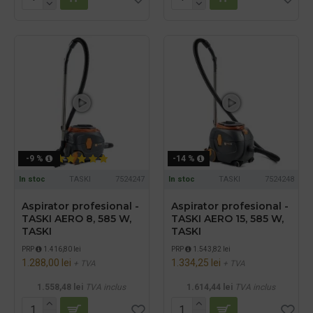
-9 %
-14 %
In stoc
TASKI
7524247
In stoc
TASKI
7524248
Aspirator profesional -
Aspirator profesional -
TASKI AERO 8, 585 W,
TASKI AERO 15, 585 W,
TASKI
TASKI
PRP
1.416,80 lei
PRP
1.543,82 lei
1.288,00 lei
1.334,25 lei
+ TVA
+ TVA
1.558,48 lei
TVA inclus
1.614,44 lei
TVA inclus