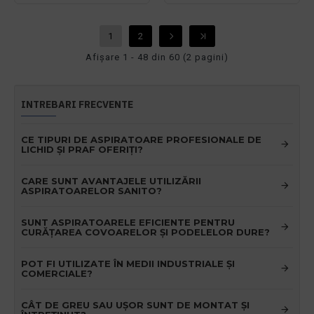
1
2
Afişare 1 - 48 din 60 (2 pagini)
INTREBARI FRECVENTE
CE TIPURI DE ASPIRATOARE PROFESIONALE DE
LICHID ȘI PRAF OFERIȚI?
CARE SUNT AVANTAJELE UTILIZĂRII
ASPIRATOARELOR SANITO?
SUNT ASPIRATOARELE EFICIENTE PENTRU
CURĂȚAREA COVOARELOR ȘI PODELELOR DURE?
POT FI UTILIZATE ÎN MEDII INDUSTRIALE ȘI
COMERCIALE?
CÂT DE GREU SAU UȘOR SUNT DE MONTAT ȘI