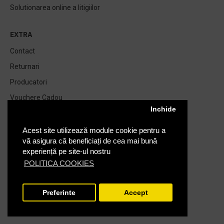
Solutionarea online a litigiilor
EXTRA
Contact
Returnari
Producatori
Vouchere Cadou
Inchide
Harta Site
GDPR - Regulamentul General Pentru Protectia Datelor
Acest site utilizează module cookie pentru a
Personale
vă asigura că beneficiați de cea mai bună
experiență pe site-ul nostru
Oferte speciale
POLITICA COOKIES
Blog
Preferinte
Accept
CONTUL MEU
FILTRARE PRODUSE
Contul meu