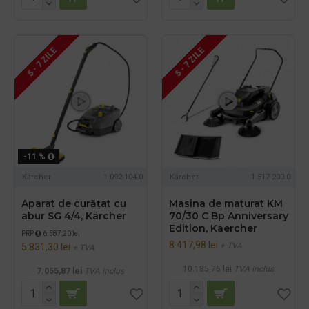
5 - 7 ZILE
5 - 7 ZILE
-11 %
Kärcher
1.092-104.0
Kärcher
1.517-200.0
Aparat de curățat cu
Masina de maturat KM
abur SG 4/4, Kärcher
70/30 C Bp Anniversary
Edition, Kaercher
PRP
6.587,20 lei
8.417,98 lei
+ TVA
5.831,30 lei
+ TVA
10.185,76 lei
TVA inclus
7.055,87 lei
TVA inclus