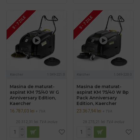
5 - 7 ZILE
5 - 7 ZILE
Kärcher
1.049-221.0
Kärcher
1.049-220.0
Masina de maturat-
Masina de maturat-
aspirat KM 75/40 W G
aspirat KM 75/40 W Bp
Anniversary Edition,
Pack Anniversary
Kaercher
Edition, Kaercher
16.787,03 lei
23.367,94 lei
+ TVA
+ TVA
20.312,31 lei
TVA inclus
28.275,21 lei
TVA inclus