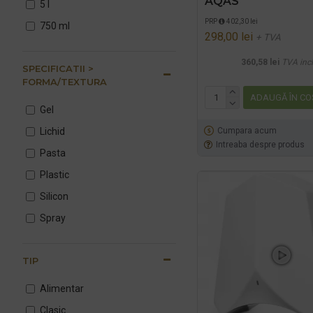
AQAS
5 l
Detergenti si
dezinfectanti WC
PRP
402,30 lei
750 ml
298,00 lei
+ TVA
Șervețele de Masă
360,58 lei
TVA inc
SPECIFICATII >
FORMA/TEXTURA
Dozatoare Săpun Lichid
ADAUGĂ ÎN CO
Gel
Dispensere Odorizant
Profesionale
Cumpara acum
Lichid
Intreaba despre produs
Dispensere hartie
Pasta
acoperitoare colac wc
Plastic
Sapunuri lichide, spuma
Silicon
si crema
Spray
Odorizanti Profesionali
Coşuri Gunoi
TIP
Alimentar
Clasic