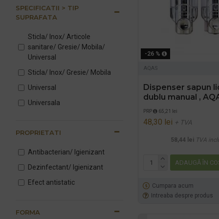
SPECIFICATII > TIP
SUPRAFATA
Sticla/ Inox/ Articole
sanitare/ Gresie/ Mobila/
-26 %
Universal
AQAS
Sticla/ Inox/ Gresie/ Mobila
Dispenser sapun li
Universal
dublu manual , AQ
Universala
PRP
65,21 lei
48,30 lei
+ TVA
PROPRIETATI
58,44 lei
TVA incl
Antibacterian/ Igienizant
ADAUGĂ ÎN CO
Dezinfectant/ Igienizant
Efect antistatic
Cumpara acum
Intreaba despre produs
FORMA