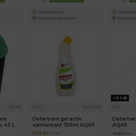
Cumpara acum
Cumpara 
Intreaba despre produs
Intreaba d
-18 %
SAN304
AQAS
SANDCR500
AQAS
are
Detartrant gel activ
Detartra
p, 45 L
sanitarizant 750ml AQAS
AQAS
8,98 lei
+ TVA
PRP
8,96 lei