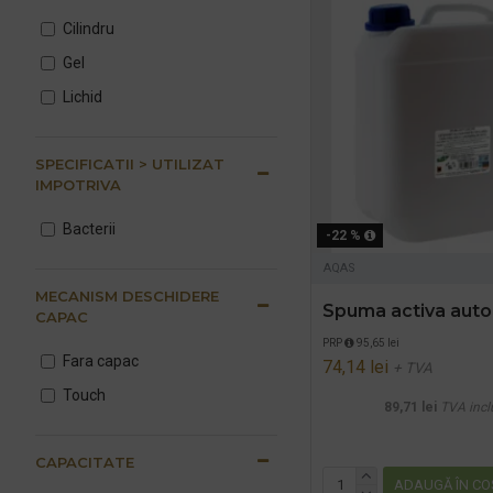
Cilindru
Gel
Lichid
SPECIFICATII > UTILIZAT
IMPOTRIVA
Bacterii
-22 %
AQAS
MECANISM DESCHIDERE
Spuma activa auto
CAPAC
PRP
95,65 lei
Fara capac
74,14 lei
+ TVA
Touch
89,71 lei
TVA incl
CAPACITATE
ADAUGĂ ÎN CO