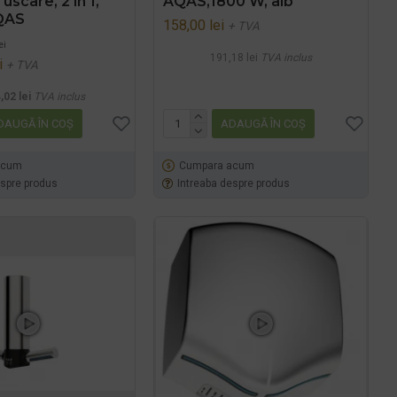
 uscare, 2 în 1,
AQAS,1800 W, alb
QAS
158,00 lei
+ TVA
ei
191,18 lei
TVA inclus
i
+ TVA
,02 lei
TVA inclus
DAUGĂ ÎN COŞ
ADAUGĂ ÎN COŞ
acum
Cumpara acum
espre produs
Intreaba despre produs