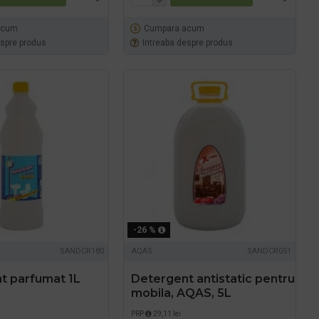
acum
Cumpara acum
espre produs
Intreaba despre produs
-26 %
SANDCR180
AQAS
SANDCR051
nt parfumat 1L
Detergent antistatic pentru
mobila, AQAS, 5L
PRP
29,11 lei