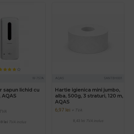
W-757A
AQAS
SANTBH001
 sapun lichid cu
Hartie igienica mini jumbo,
 , AQAS
alba, 500g, 3 straturi, 120 m,
AQAS
6,97 lei
+ TVA
 TVA
8,43 lei
TVA inclus
9 lei
TVA inclus