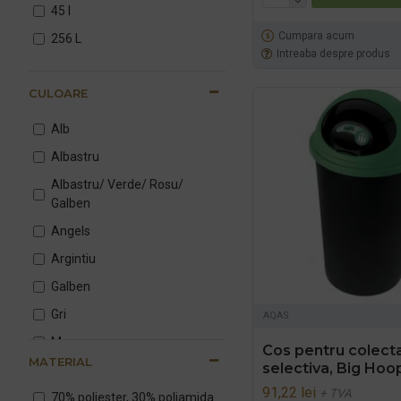
45 l
Cumpara acum
256 L
Intreaba despre produs
CULOARE
Alb
Albastru
Albastru/ Verde/ Rosu/
Galben
Angels
Argintiu
Galben
Gri
AQAS
Maro
Cos pentru colect
MATERIAL
selectiva, Big Hoo
Multicolor
91,22 lei
+ TVA
Natur
70% poliester, 30% poliamida