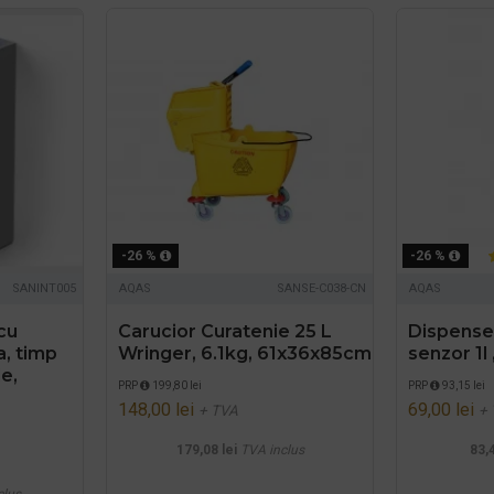
-26 %
-26 %
SANINT005
AQAS
SANSE-C038-CN
AQAS
cu
Carucior Curatenie 25 L
Dispenser
a, timp
Wringer, 6.1kg, 61x36x85cm
senzor 1l
e,
PRP
199,80 lei
PRP
93,15 lei
148,00 lei
69,00 lei
+ TVA
+
179,08 lei
TVA inclus
83,4