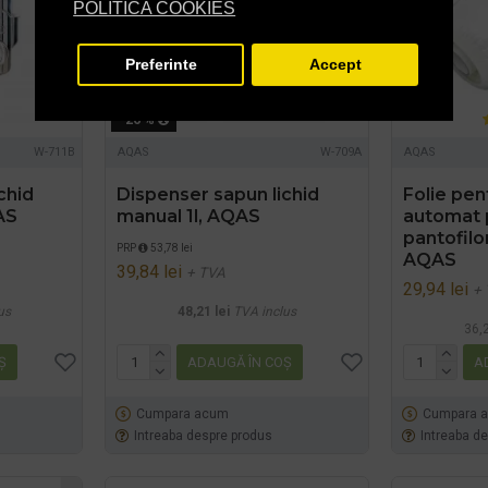
POLITICA COOKIES
Preferinte
Accept
-26 %
W-711B
AQAS
W-709A
AQAS
chid
Dispenser sapun lichid
Folie pen
AS
manual 1l, AQAS
automat 
pantofilo
PRP
53,78 lei
AQAS
39,84 lei
+ TVA
29,94 lei
+
us
48,21 lei
TVA inclus
36,2
Ş
ADAUGĂ ÎN COŞ
A
Cumpara acum
Cumpara 
Intreaba despre produs
Intreaba d