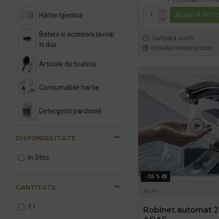
Spuma
1.177,33 lei
TVA in
Hârtie Igienică
ADAUGĂ ÎN CO
Tusiera
Baterii si accesorii lavoar
Cumpara acum
si dus
Intreaba despre produs
Articole de toaleta
Consumabile hartie
Detergenti pardoseli
Lavete pentru curatenie
DISPONIBILITATE
In Stoc
Cosuri Gunoi Inox
-26 %
Uscătoare mâini
CANTITATE
AQAS
Cosuri Gunoi Plastic
1 l
Robinet automat 2