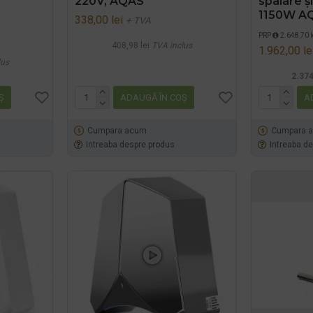
220V, AQAS
spalare și
1150W A
338,00 lei
+ TVA
PRP
2.648,70 l
408,98 lei
TVA inclus
1.962,00 le
lus
2.374
Ş
ADAUGĂ ÎN COŞ
A
Cumpara acum
Cumpara 
Intreaba despre produs
Intreaba d