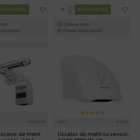
DAUGĂ ÎN COŞ
ADAUGĂ ÎN COŞ
acum
Cumpara acum
espre produs
Intreaba despre produs
SANINT006
AQAS
W-202A
scator de maini
Uscator de maini cu senzor,