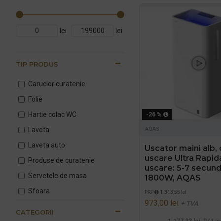
lei
lei
TIP PRODUS
Carucior curatenie
Folie
Hartie colac WC
-26 %
Laveta
AQAS
Laveta auto
Uscator maini alb, 
uscare Ultra Rapid
Produse de curatenie
uscare: 5-7 secund
Servetele de masa
1800W, AQAS
Sfoara
PRP
1.313,55 lei
973,00 lei
+ TVA
Solutie curatare auto
CATEGORII