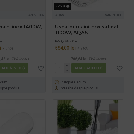
-26 %
SANINT004
AQAS
SANINT003
maini inox 1400W,
Uscator maini inox satinat
1100W, AQAS
ei
PRP
788,40 lei
i
584,00 lei
+ TVA
+ TVA
,48 lei
TVA inclus
706,64 lei
TVA inclus
DAUGĂ ÎN COŞ
ADAUGĂ ÎN COŞ
acum
Cumpara acum
espre produs
Intreaba despre produs