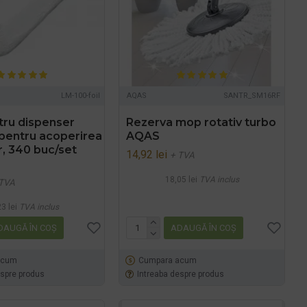
LM-100-foil
AQAS
SANTR_SM16RF
tru dispenser
Rezerva mop rotativ turbo
pentru acoperirea
AQAS
r, 340 buc/set
14,92 lei
+ TVA
18,05 lei
TVA inclus
 TVA
3 lei
TVA inclus
DAUGĂ ÎN COŞ
ADAUGĂ ÎN COŞ
acum
Cumpara acum
espre produs
Intreaba despre produs