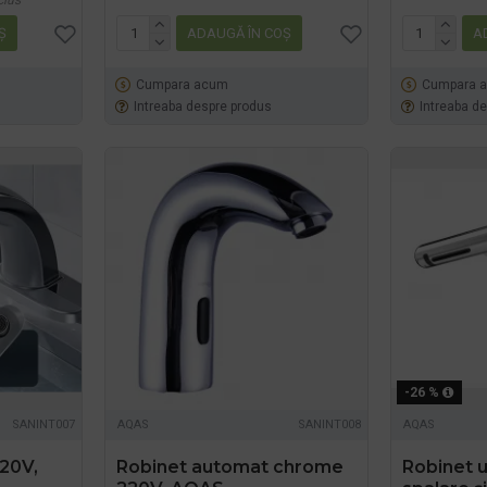
clus
Ş
ADAUGĂ ÎN COŞ
A
Cumpara acum
Cumpara 
Intreaba despre produs
Intreaba d
-26 %
SANINT007
AQAS
SANINT008
AQAS
20V,
Robinet automat chrome
Robinet u