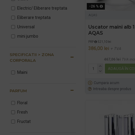
-26 %
Electric/ Eliberare treptata
AQAS
Eliberare treptata
Uscator maini alb
Universal
AQAS
mini jumbo
PRP
521,10 lei
386,00 lei
+ TVA
SPECIFICATII > ZONA
467,06 lei
TVA inc
CORPORALA
ADAUGĂ ÎN CO
Maini
Cumpara acum
Intreaba despre produs
PARFUM
Floral
Fresh
Fructat