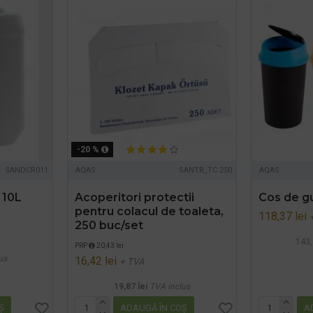
-20 %
SANDCR011
AQAS
SANTR_TC 250
AQAS
 10L
Acoperitori protectii
Cos de gu
pentru colacul de toaleta,
118,37 lei
250 buc/set
143,
PRP
20,43 lei
us
16,42 lei
+ TVA
19,87 lei
TVA inclus
Ş
ADAUGĂ ÎN COŞ
A