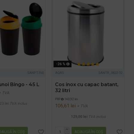
-26 %
SANPT350
AQAS
SANTR_3822-32
noi Bingo - 45 L
Cos inox cu capac batant,
32 litri
+ TVA
PRP
143,92 lei
23 lei
TVA inclus
106,61 lei
+ TVA
129,00 lei
TVA inclus
DAUGĂ ÎN COŞ
ADAUGĂ ÎN COŞ