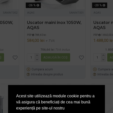
-26 %
-20 %
SANINT002
AQAS
SANINT001
AQAS
 1050W,
Uscator maini inox 1050W,
Uscator 
AQAS
AQAS
PRP
788,40 lei
PRP
1.860,00 l
584,00 lei
1.488,00 le
+ TVA
lus
706,64 lei
TVA inclus
1.800
Ş
ADAUGĂ ÎN COŞ
A
Cumpara acum
Cumpara 
Intreaba despre produs
Intreaba d
Acest site utilizează module cookie pentru a
vă asigura că beneficiați de cea mai bună
experiență pe site-ul nostru