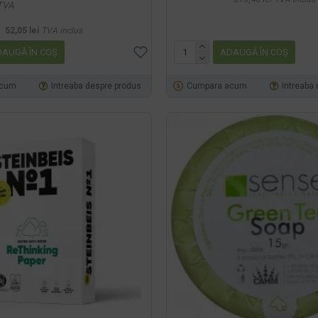
TVA
52,05 lei
TVA inclus
AUGĂ ÎN COŞ
ADAUGĂ ÎN COŞ
acum
Intreaba despre produs
Cumpara acum
Intreaba