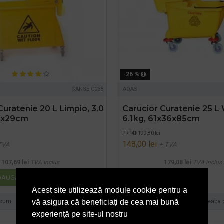
-26 %
SANSE-C038
AQAS
Curatenie 20 L Limpio, 3.0
Carucior Curatenie 25 L 
7x29cm
6.1kg, 61x36x85cm
PRP
199,80 lei
148,00 lei
TVA
+ TVA
107,69 lei
TVA inclus
179,08 lei
TVA inclus
AUGĂ ÎN COŞ
ADAUGĂ ÎN COŞ
Acest site utilizează module cookie pentru a
acum
Intreaba despre produs
Cumpara acum
Intreaba
vă asigura că beneficiați de cea mai bună
experiență pe site-ul nostru