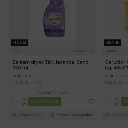
-12 %
-26 %
Sano
7290013269157
Limpio
Balsam dryer 3in1, lavanda, Sano,
Carucior 
750 ml
kg, 46x2
PRP
19,99 lei
PRP
120,15 lei
17,52 lei
89,00 lei
+ TVA
+ 
21,20 lei
TVA inclus
ADAUGĂ ÎN COŞ
AD
Cumpara acum
Intreaba despre produs
Cumpara 