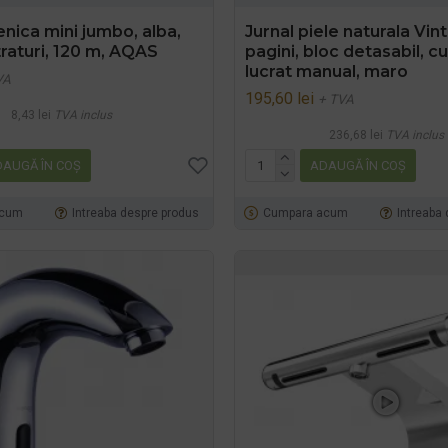
enica mini jumbo, alba,
Jurnal piele naturala Vin
traturi, 120 m, AQAS
pagini, bloc detasabil, c
lucrat manual, maro
VA
195,60 lei
+ TVA
8,43 lei
TVA inclus
236,68 lei
TVA inclus
AUGĂ ÎN COŞ
ADAUGĂ ÎN COŞ
acum
Intreaba despre produs
Cumpara acum
Intreaba