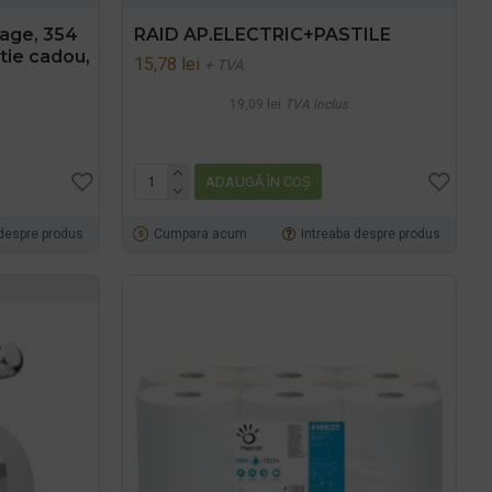
tage, 354
RAID AP.ELECTRIC+PASTILE
utie cadou,
15,78 lei
+ TVA
19,09 lei
TVA inclus
ADAUGĂ ÎN COŞ
 despre produs
Cumpara acum
Intreaba despre produs