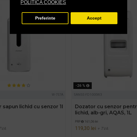
POLITICA COOKIES
Preferinte
Accept
-26 %
W-757A
SANSE-FD1000W3
 sapun lichid cu senzor 1l
Dozator cu senzor pent
lichid, alb-gri, AQAS, 1L
PRP
161,06 lei
119,30 lei
TVA
+ TVA