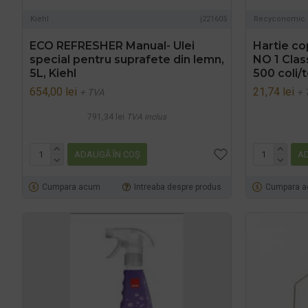
Kiehl
j221605
Recyconomic
ECO REFRESHER Manual- Ulei
Hartie co
special pentru suprafete din lemn,
NO 1 Clas
5L, Kiehl
500 coli/
654,00 lei
21,74 lei
+ TVA
+ 
791,34 lei
TVA inclus
ADAUGĂ ÎN COŞ
AD
Cumpara acum
Intreaba despre produs
Cumpara 