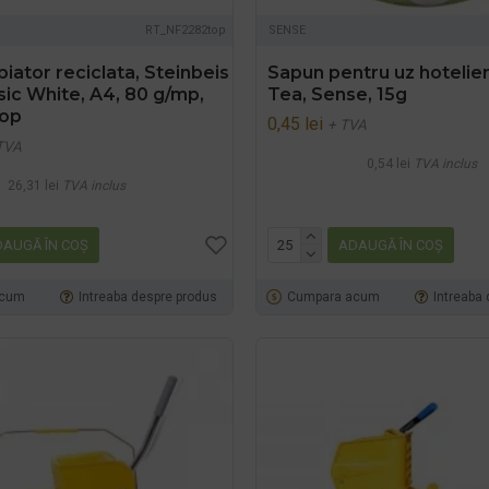
RT_NF2282top
SENSE
piator reciclata, Steinbeis
Sapun pentru uz hotelie
sic White, A4, 80 g/mp,
Tea, Sense, 15g
top
0,45 lei
+ TVA
TVA
0,54 lei
TVA inclus
26,31 lei
TVA inclus
AUGĂ ÎN COŞ
ADAUGĂ ÎN COŞ
acum
Intreaba despre produs
Cumpara acum
Intreaba