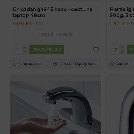
Ghiozdan gh645 daco - sectiune
Hartie igi
laptop 48cm
500g, 3 s
99,03 lei
6,97 lei
+ TVA
+ T
119,83 lei
TVA inclus
ADAUGĂ ÎN COŞ
AD
Cumpara acum
Intreaba despre produs
Cumpara 