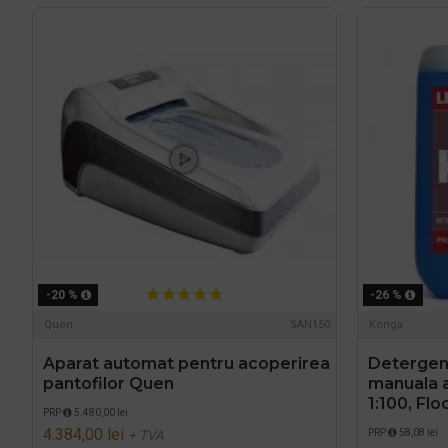
-20 %
-26 %
Quen
SAN150
Konga
Aparat automat pentru acoperirea
Detergen
pantofilor Quen
manuala a
1:100, Fl
PRP
5.480,00 lei
4.384,00 lei
PRP
58,08 lei
+ TVA