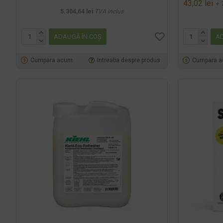
43,02 lei
+ 
5.304,64 lei
TVA inclus
ADAUGĂ ÎN COŞ
AD
Cumpara acum
Intreaba despre produs
Cumpara 