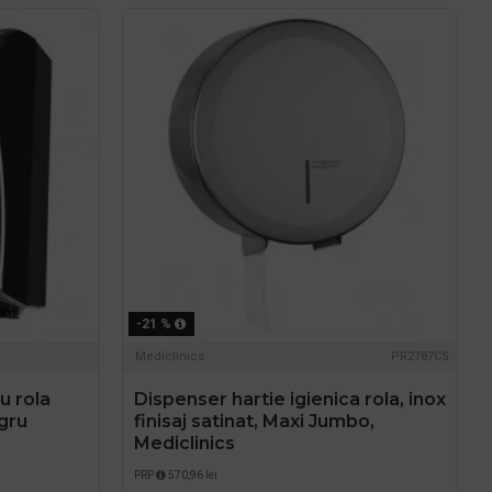
-21 %
Mediclinics
PR2787CS
u rola
Dispenser hartie igienica rola, inox
gru
finisaj satinat, Maxi Jumbo,
Mediclinics
PRP
570,96 lei