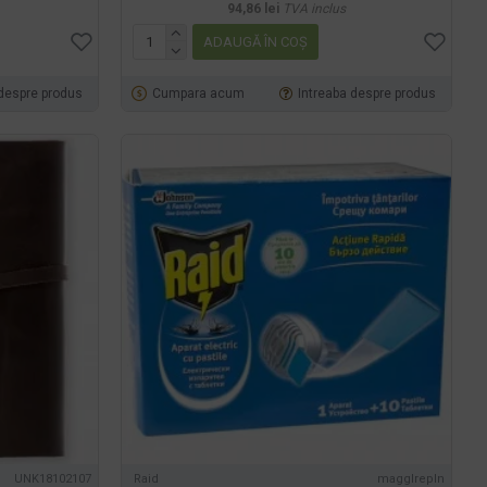
94,86 lei
TVA inclus
ADAUGĂ ÎN COŞ
 despre produs
Cumpara acum
Intreaba despre produs
UNK18102107
Raid
maggIrepln