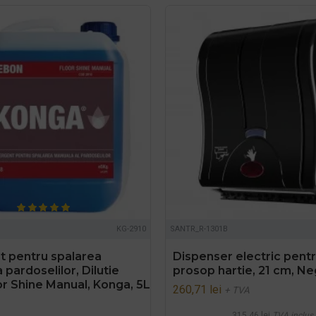
KG-2910
SANTR_R-1301B
t pentru spalarea
Dispenser electric pentr
 pardoselilor, Dilutie
prosop hartie, 21 cm, Ne
oor Shine Manual, Konga, 5L
260,71 lei
+ TVA
315,46 lei
TVA inclus