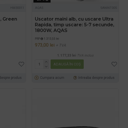
HM30011
AQAS
SANINT005
r, Green
Uscator maini alb, cu uscare Ultra
Rapida, timp uscare: 5-7 secunde,
1800W, AQAS
PRP
1.313,55 lei
973,00 lei
+ TVA
1.177,33 lei
TVA inclus
ADAUGĂ ÎN COŞ
 despre produs
Cumpara acum
Intreaba despre produs