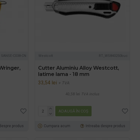
SANSE-C038-CN
Westcott
RT_WS840250buc
Wringer,
Cutter Aluminiu Alloy Westcott,
latime lama - 18 mm
33,54 lei
+ TVA
40,58 lei
TVA inclus
ADAUGĂ ÎN COŞ
 despre produs
Cumpara acum
Intreaba despre produs