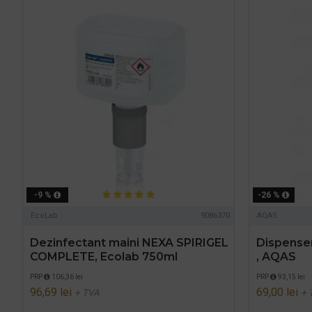
-9 %
-26 %
EcoLab
9086370
AQAS
Dezinfectant maini NEXA SPIRIGEL
Dispenser
COMPLETE, Ecolab 750ml
, AQAS
PRP
106,36 lei
PRP
93,15 lei
96,69 lei
69,00 lei
+ TVA
+ 