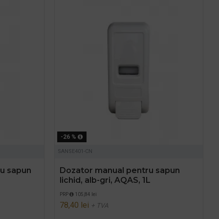
-26 %
SANSE401-CN
ru sapun
Dozator manual pentru sapun
lichid, alb-gri, AQAS, 1L
PRP
105,84 lei
78,40 lei
+ TVA