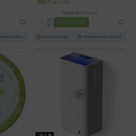
448,73 lei
+ TVA
542,96 lei
TVA inclus
ADAUGĂ ÎN COŞ
 despre produs
Cumpara acum
Intreaba despre produs
-26 %