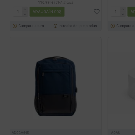
116,99 lei
TVA inclus
ADAUGĂ ÎN COŞ
AD
Cumpara acum
Intreaba despre produs
Cumpara 
ADCGH645
AQAS