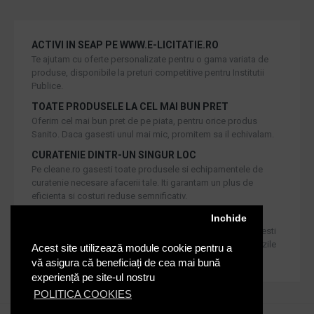
ACTIVI IN SEAP PE WWW.E-LICITATIE.RO
Te ajutam cu oferte personalizate pentru o gama variata de
produse, disponibile la preturi competitive pentru Institutii
Publice.
TOATE PRODUSELE LA CEL MAI BUN PRET
Oferim cel mai bun pret de pe piata, pentru orice produs
Sanito. Daca gasesti unul mai mic, promitem sa il echivalam.
CURATENIE DINTR-UN SINGUR LOC
Pe cleane.ro gasesti toate produsele si echipamentele de
curatenie necesare afacerii tale. Iti garantam un plus de
eficienta si costuri reduse semnificativ.
RETUR IN 30 DE ZILE
Inchide
Iti oferim produse de cea mai inalta calitate, dar daca doresti
inlocuirea sau returnarea lor, noi asiguram returul in 30 de zile
Acest site utilizează module cookie pentru a
de la achizitie catre consumatori.
vă asigura că beneficiați de cea mai bună
experiență pe site-ul nostru
POLITICA COOKIES