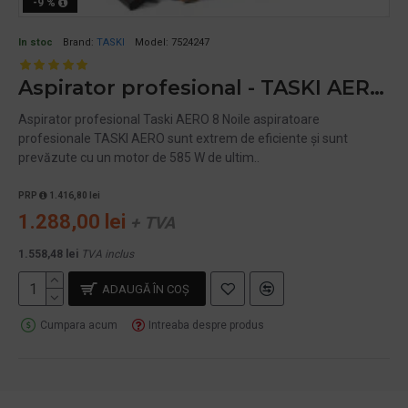
-9 %
In stoc
Brand:
TASKI
Model:
7524247
Aspirator profesional - TASKI AERO 8, 585 W, TASKI
Aspirator profesional Taski AERO 8 Noile aspiratoare
profesionale TASKI AERO sunt extrem de eficiente și sunt
prevăzute cu un motor de 585 W de ultim..
PRP
1.416,80 lei
1.288,00 lei
+ TVA
1.558,48 lei
TVA inclus
ADAUGĂ ÎN COŞ
Cumpara acum
Intreaba despre produs