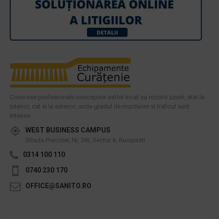
Covorase profesionale concepute astfel incat sa reziste uzurii, atat la
interior, cat si la exterior, unde gradul de murdarire si traficul sunt
intense.
WEST BUSINESS CAMPUS
Strada Preciziei, Nr, 3W, Sector 6, Bucuresti
0314 100 110
0740 230 170
OFFICE@SANITO.RO