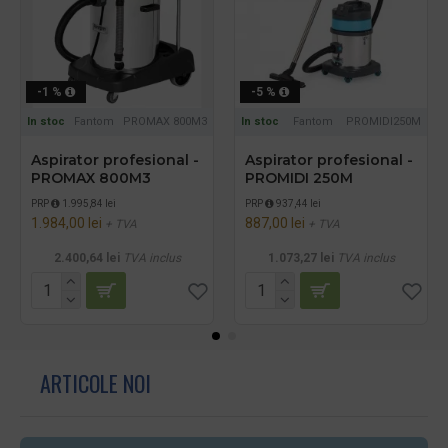
-1 %
-5 %
In stoc
Fantom
PROMAX 800M3
In stoc
Fantom
PROMIDI250M
Aspirator profesional -
Aspirator profesional -
PROMAX 800M3
PROMIDI 250M
PRP
1.995,84 lei
PRP
937,44 lei
1.984,00 lei
887,00 lei
+ TVA
+ TVA
2.400,64 lei
TVA inclus
1.073,27 lei
TVA inclus
ARTICOLE NOI