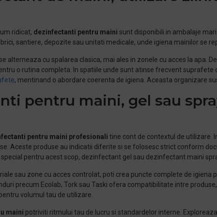
um ridicat,
d
ezinfectanti pentru maini
sunt disponibili in ambalaje mar
abrici, santiere, depozite sau unitati medicale, unde igiena mainilor se re
 se alterneaza cu spalarea clasica, mai ales in zonele cu acces la apa. D
pentru o rutina completa. In spatiile unde sunt atinse frecvent suprafet
afete
, mentinand o abordare coerenta de igiena. Aceasta organizare susti
nti pentru maini, gel sau spra
fectanti pentru maini
profesionali
tine cont de contextul de utilizare. 
se. Aceste produse au indicatii diferite si se folosesc strict conform d
e special pentru acest scop, dezinfectant gel sau dezinfectant maini spr
striale sau zone cu acces controlat, poti crea puncte complete de igiena 
nduri precum Ecolab, Tork sau Taski ofera compatibilitate intre produse, i
entru volumul tau de utilizare.
ru maini
potriviti ritmului tau de lucru si standardelor interne. Explor