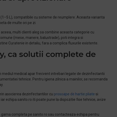
i (1–5 L), compatibile cu sisteme de reumplere. Aceasta varianta
peta de multe ori pe zi.
e aceea, multi clienti aleg sa combine aceasta categorie cu
e comune (mese, manere, balustrade), poti integra si
ne Curatenie in detaliu, fara a complica fluxurile existente.
y, ca solutii complete de
In mediul medical apar frecvent intrebari legate de dezinfectantii
ocumentatiei tehnice. Pentru igiena zilnica a mainilor, se recomanda
ay.
prin asocierea dezinfectantilor cu
prosoape de hartie pliate
si
ar echipa sanito.ro iti poate pune la dispozitie fise tehnice, avize
eaza gama completa pe sanito.ro sau contacteaza echipa pentru