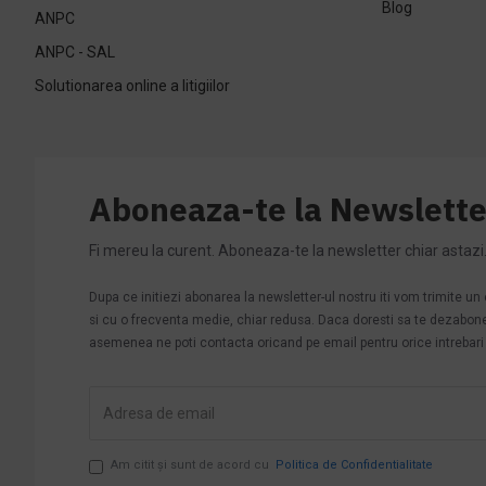
Blog
ANPC
ANPC - SAL
Solutionarea online a litigiilor
Aboneaza-te la Newslette
Fi mereu la curent. Aboneaza-te la newsletter chiar astazi
Dupa ce initiezi abonarea la newsletter-ul nostru iti vom trimite u
si cu o frecventa medie, chiar redusa. Daca doresti sa te dezabonezi 
asemenea ne poti contacta oricand pe email pentru orice intrebari s
Am citit şi sunt de acord cu
Politica de Confidentialitate