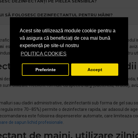
SESC DEZINFECTANȚI PE PIELEA SENSIBILĂ?
UI SĂ FOLOSESC DEZINFECTANTUL PENTRU MÂINI?
Acest site utilizează module cookie pentru a
vă asigura că beneficiați de cea mai bună
 trafic constant, igiena mainilor face parte din rutina zilnica si din mod
experiență pe site-ul nostru
ni
este gandita pentru companii care au nevoie de produse sigure, avizat
dustrial, birouri sau spatii comerciale. Gasesti solutii potrivite pentru ut
POLITICA COOKIES
ectant de maini, pentru medii
Preferinte
Accept
ni
destinati utilizarii profesionale respecta cerinte clare: actiune rapida,
are sunt utilizate frecvent formule cu spectru larg (bactericid, virucid), 
ce, malluri sau cladiri administrative, dezinfectantii sub forma de gel sau 
regula intre 70–85%) permite o dezinfectare rapida, iar adaosul de agenti
recomandarea este folosirea dispenserelor automate, care limiteaza conta
are de sapun lichid profesionale
.
ctant de maini, utilizare zilni