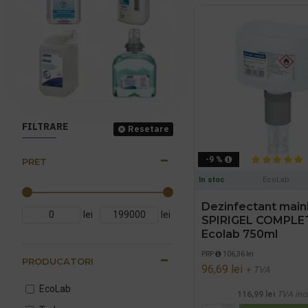
FILTRARE
Resetare
-9 %
PRET
In stoc
EcoLab
Dezinfectant main
lei
lei
SPIRIGEL COMPLE
Ecolab 750ml
PRP
106,36 lei
PRODUCATORI
96,69 lei
+ TVA
EcoLab
116,99 lei
TVA inc