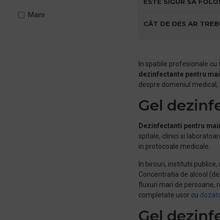
ESTE SIGUR SĂ FOLO
Maini
CÂT DE DES AR TREB
In spatiile profesionale cu
dezinfectante pentru mai
despre domeniul medical, in
Gel dezinf
Dezinfectanti pentru mai
spitale, clinici si laborato
in protocoale medicale.
In birouri, institutii publi
Concentratia de alcool (de 
fluxuri mari de persoane, 
completate usor cu
dozato
Gel dezinfe