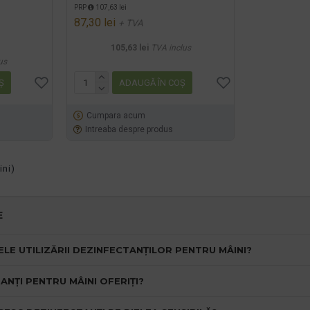
PRP
107,63 lei
87,30 lei
+ TVA
105,63 lei
TVA inclus
us
Ş
ADAUGĂ ÎN COŞ
Cumpara acum
Intreaba despre produs
ini)
E
LE UTILIZĂRII DEZINFECTANȚILOR PENTRU MÂINI?
ANȚI PENTRU MÂINI OFERIȚI?