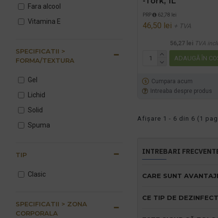
-Tork, 1L
Fara alcool
PRP
62,78 lei
Vitamina E
46,50 lei
+ TVA
56,27 lei
TVA incl
SPECIFICATII >
ADAUGĂ ÎN CO
FORMA/TEXTURA
Gel
Cumpara acum
Intreaba despre produs
Lichid
Solid
Afişare 1 - 6 din 6 (1 pag
Spuma
INTREBARI FRECVENT
TIP
Clasic
CARE SUNT AVANTAJE
CE TIP DE DEZINFECT
SPECIFICATII > ZONA
CORPORALA