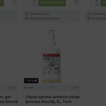
Ş
ADAUGĂ ÎN COŞ
A
Cumpara acum
Cumpara 
Intreaba despre produs
Intreaba d
-19 %
420105
In stoc
Tork
520800
m, gel
Săpun spumă antimicrobian
viz biocid
(produs biocid), 1L, Tork