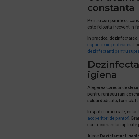
constanta
Pentru companiile cu cons
este folosita frecvent in f
In practica, dezinfectarea
sapun lichid profesional
, 
dezinfectanti pentru supr
Dezinfecta
igiena
Alegerea corecta de
dezin
pentru rani sau rani deschi
solutii dedicate, formulat
In spatii comerciale, indu
acoperitori de pantofi
. Bra
sau recomandari aplicate p
Alege
Dezinfectanti pent