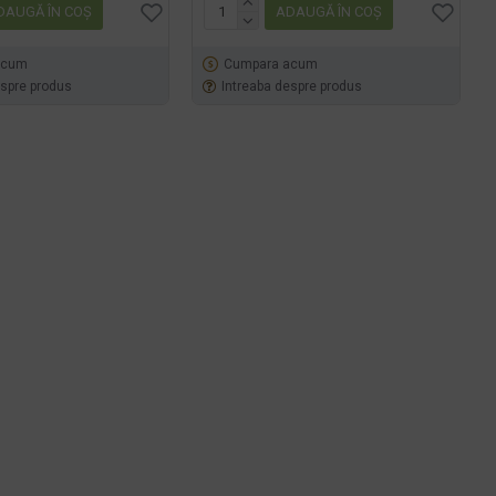
DAUGĂ ÎN COŞ
ADAUGĂ ÎN COŞ
acum
Cumpara acum
espre produs
Intreaba despre produs