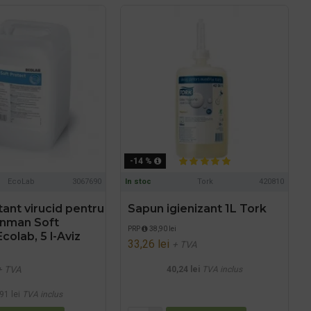
-14 %
EcoLab
3067690
In stoc
Tork
420810
ant virucid pentru
Sapun igienizant 1L Tork
inman Soft
PRP
38,90 lei
colab, 5 l-Aviz
33,26 lei
+ TVA
+ TVA
40,24 lei
TVA inclus
91 lei
TVA inclus