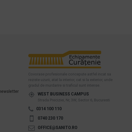
Covorase profesionale concepute astfel incat sa
reziste uzurii, atat la interior, cat si la exterior, unde
gradul de murdarire si traficul sunt intense.
newsletter
WEST BUSINESS CAMPUS
Strada Preciziei, Nr, 3W, Sector 6, Bucuresti
0314 100 110
0740 230 170
OFFICE@SANITO.RO