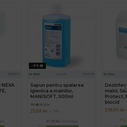
-9 %
9086370
In stoc
EcoLab
3039100
In stoc
i NEXA
Sapun pentru spalarea
Dezinfect
TE,
igienica a mainilor,
maini, Sk
MANISOFT, 500ml
Protect, E
biocid
PRP
28,36 lei
258,60 lei
25,69 lei
+ TVA
312,
lus
31,08 lei
TVA inclus