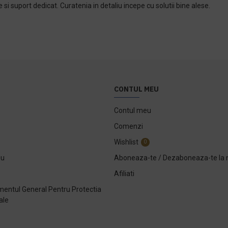
i suport dedicat. Curatenia in detaliu incepe cu solutii bine alese.
CONTUL MEU
Contul meu
Comenzi
Wishlist
0
ou
Aboneaza-te / Dezaboneaza-te la 
Afiliati
entul General Pentru Protectia
ale
e