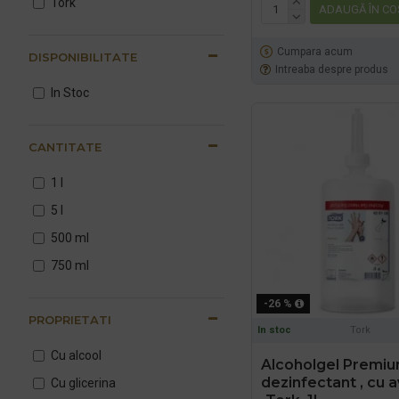
Tork
ADAUGĂ ÎN CO
Cumpara acum
DISPONIBILITATE
Intreaba despre produs
In Stoc
CANTITATE
1 l
5 l
500 ml
750 ml
-26 %
PROPRIETATI
In stoc
Tork
Cu alcool
Alcoholgel Premiu
dezinfectant , cu a
Cu glicerina