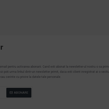
r
.
n email pentru activarea abonarii. Cand esti abonat la newsletter-ul nostru o sa pri
poti urma linkul dintr-un newsletter primit, daca esti client inregistrat ai o secti
au cerinte cu privire la datele tale personale.
ABONARE