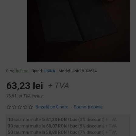
Stoc:
În Stoc
Brand:
UNIKA
Model:
UNK18102634
63,23 lei
+ TVA
76,51 lei
TVA inclus
Bazată pe 0 note.
-
Spune-ţi opinia
10
sau mai multe la
61,33 RON / buc
(3% discount)
+ TVA
30
sau mai multe la
60,07 RON / buc
(5% discount)
+ TVA
50
sau mai multe la
58,80 RON / buc
(7% discount)
+ TVA