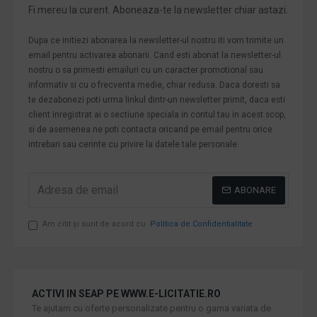
Fi mereu la curent. Aboneaza-te la newsletter chiar astazi.
Dupa ce initiezi abonarea la newsletter-ul nostru iti vom trimite un
email pentru activarea abonarii. Cand esti abonat la newsletter-ul
nostru o sa primesti emailuri cu un caracter promotional sau
informativ si cu o frecventa medie, chiar redusa. Daca doresti sa
te dezabonezi poti urma linkul dintr-un newsletter primit, daca esti
client inregistrat ai o sectiune speciala in contul tau in acest scop,
si de asemenea ne poti contacta oricand pe email pentru orice
intrebari sau cerinte cu privire la datele tale personale.
ABONARE
Am citit şi sunt de acord cu
Politica de Confidentialitate
ACTIVI IN SEAP PE WWW.E-LICITATIE.RO
Te ajutam cu oferte personalizate pentru o gama variata de